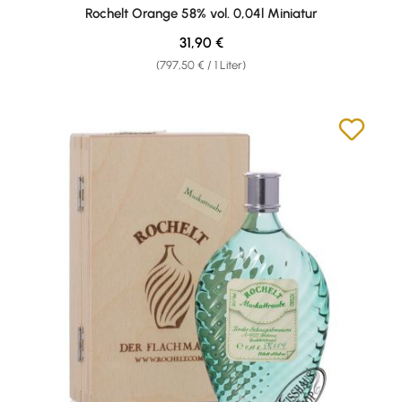
Durchschnittliche Bewertung von 5 von 5 Sternen
Rochelt Orange 58% vol. 0,04l Miniatur
Regulärer Preis:
31,90 €
(797,50 € / 1 Liter)