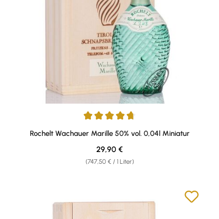
Durchschnittliche Bewertung von 4.71 von 5 Sternen
Rochelt Wachauer Marille 50% vol. 0,04l Miniatur
Regulärer Preis:
29,90 €
(747,50 € / 1 Liter)