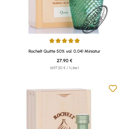
Durchschnittliche Bewertung von 5 von 5 Sternen
Rochelt Quitte 50% vol. 0,04l Miniatur
Regulärer Preis:
27,90 €
(697,50 € / 1 Liter)