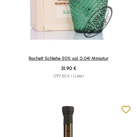
Rochelt Schlehe 50% vol. 0,04l Miniatur
Regulärer Preis:
31,90 €
(797,50 € / 1 Liter)