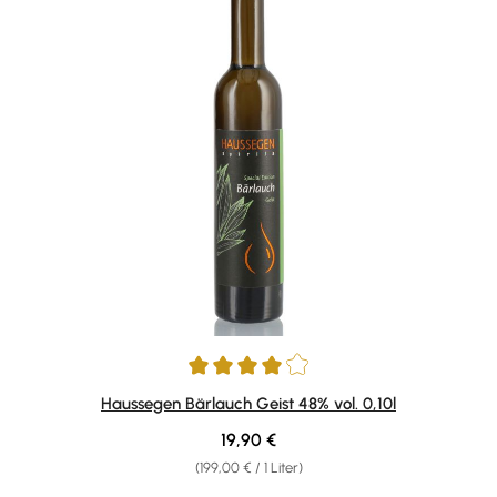
Durchschnittliche Bewertung von 4 von 5 Sternen
Haussegen Bärlauch Geist 48% vol. 0,10l
Regulärer Preis:
19,90 €
(199,00 € / 1 Liter)