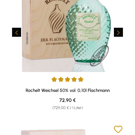
Durchschnittliche Bewertung von 5 von 5 Sternen
Rochelt Weichsel 50% vol. 0,10l Flachmann
Regulärer Preis:
72,90 €
(729,00 € / 1 Liter)