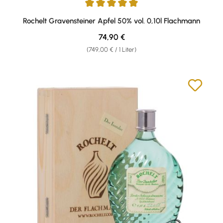
Durchschnittliche Bewertung von 5 von 5 Sternen
Rochelt Gravensteiner Apfel 50% vol. 0,10l Flachmann
Regulärer Preis:
74,90 €
(749,00 € / 1 Liter)