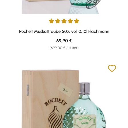
Durchschnittliche Bewertung von 5 von 5 Sternen
Rochelt Muskattraube 50% vol. 0,10l Flachmann
Regulärer Preis:
69,90 €
(699,00 € / 1 Liter)