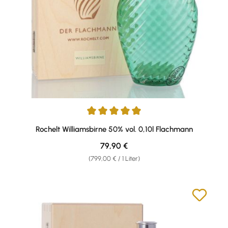
Durchschnittliche Bewertung von 5 von 5 Sternen
Rochelt Williamsbirne 50% vol. 0,10l Flachmann
Regulärer Preis:
79,90 €
(799,00 € / 1 Liter)