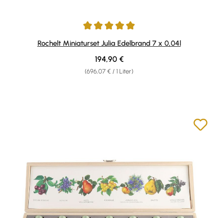
Durchschnittliche Bewertung von 5 von 5 Sternen
Rochelt Miniaturset Julia Edelbrand 7 x 0,04l
Regulärer Preis:
194,90 €
(696,07 € / 1 Liter)