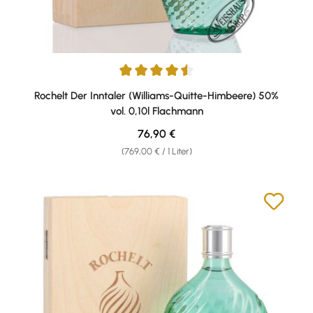
Durchschnittliche Bewertung von 4.5 von 5 Sternen
Rochelt Der Inntaler (Williams-Quitte-Himbeere) 50%
vol. 0,10l Flachmann
Regulärer Preis:
76,90 €
(769,00 € / 1 Liter)