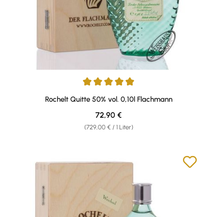
Durchschnittliche Bewertung von 5 von 5 Sternen
Rochelt Quitte 50% vol. 0,10l Flachmann
Regulärer Preis:
72,90 €
(729,00 € / 1 Liter)