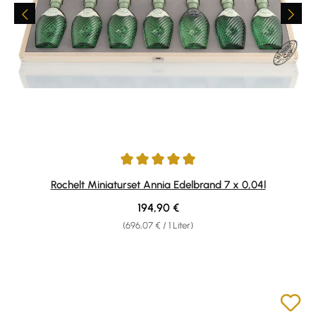
Durchschnittliche Bewertung von 5 von 5 Sternen
Rochelt Miniaturset Annia Edelbrand 7 x 0,04l
Regulärer Preis:
194,90 €
(696,07 € / 1 Liter)