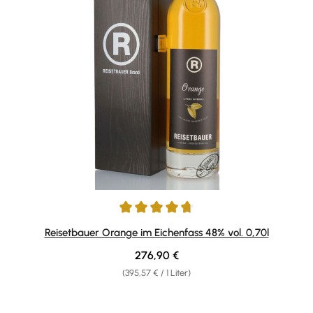
Durchschnittliche Bewertung von 4.71 von 5 Sternen
Reisetbauer Orange im Eichenfass 48% vol. 0,70l
Regulärer Preis:
276,90 €
(395,57 € / 1 Liter)