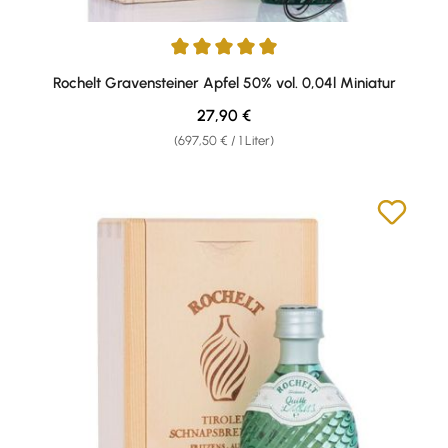
Durchschnittliche Bewertung von 5 von 5 Sternen
Rochelt Gravensteiner Apfel 50% vol. 0,04l Miniatur
Regulärer Preis:
27,90 €
(697,50 € / 1 Liter)