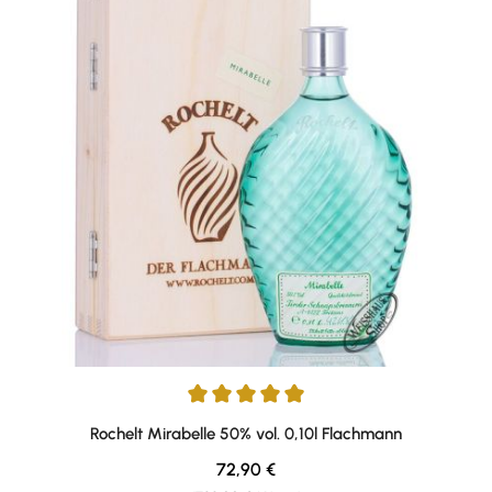
Durchschnittliche Bewertung von 5 von 5 Sternen
Rochelt Mirabelle 50% vol. 0,10l Flachmann
Regulärer Preis:
72,90 €