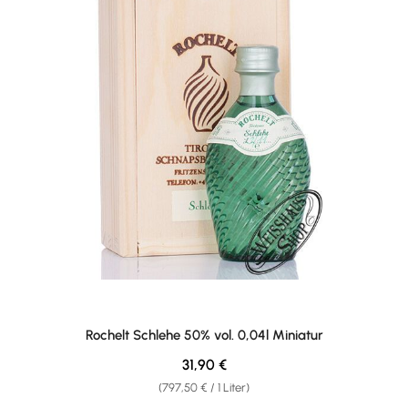
Rochelt Schlehe 50% vol. 0,04l Miniatur
Regulärer Preis:
31,90 €
(797,50 € / 1 Liter)