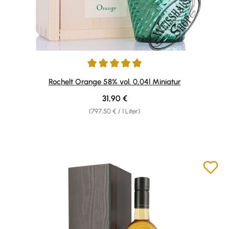
Durchschnittliche Bewertung von 5 von 5 Sternen
Rochelt Orange 58% vol. 0,04l Miniatur
Regulärer Preis:
31,90 €
(797,50 € / 1 Liter)