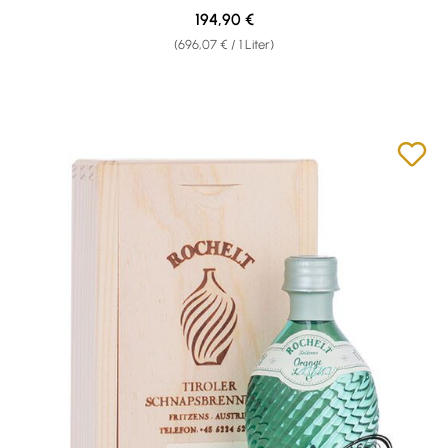
Regulärer Preis:
194,90 €
(696,07 € / 1 Liter)