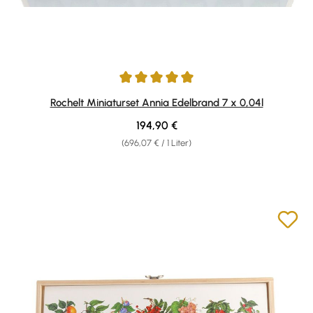
Durchschnittliche Bewertung von 5 von 5 Sternen
Rochelt Miniaturset Annia Edelbrand 7 x 0,04l
Regulärer Preis:
194,90 €
(696,07 € / 1 Liter)