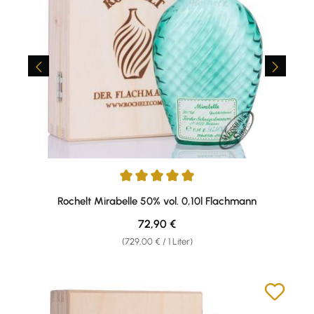
Durchschnittliche Bewertung von 5 von 5 Sternen
Rochelt Mirabelle 50% vol. 0,10l Flachmann
Regulärer Preis:
72,90 €
(729,00 € / 1 Liter)