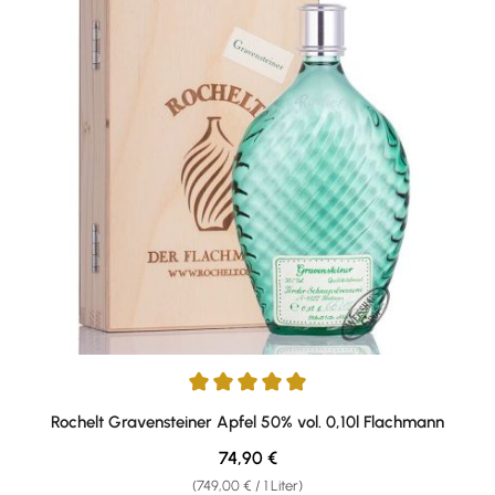
Durchschnittliche Bewertung von 5 von 5 Sternen
Rochelt Gravensteiner Apfel 50% vol. 0,10l Flachmann
Regulärer Preis:
74,90 €
(749,00 € / 1 Liter)