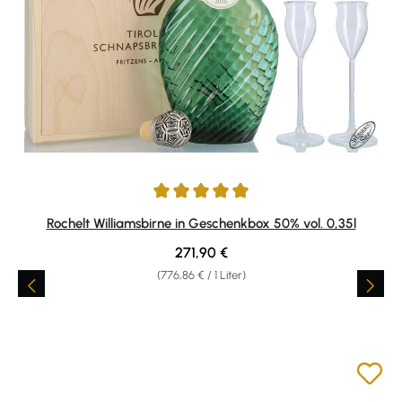
Durchschnittliche Bewertung von 5 von 5 Sternen
Rochelt Williamsbirne in Geschenkbox 50% vol. 0,35l
Regulärer Preis:
271,90 €
(776,86 € / 1 Liter)