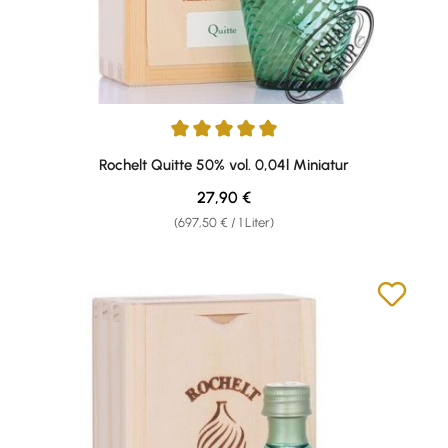
Durchschnittliche Bewertung von 5 von 5 Sternen
Rochelt Quitte 50% vol. 0,04l Miniatur
Regulärer Preis:
27,90 €
(697,50 € / 1 Liter)