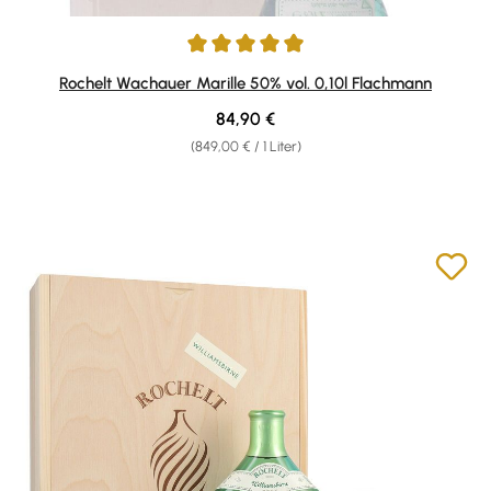
Durchschnittliche Bewertung von 4.93 von 5 Sternen
Rochelt Wachauer Marille 50% vol. 0,10l Flachmann
Regulärer Preis:
84,90 €
(849,00 € / 1 Liter)