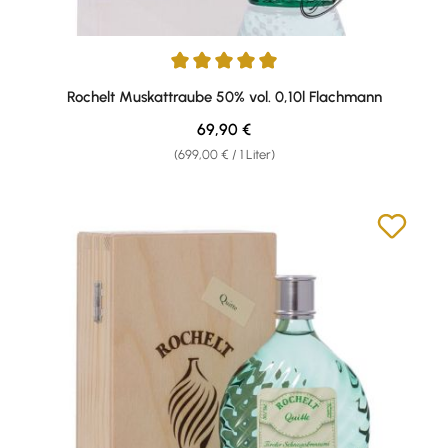
Durchschnittliche Bewertung von 5 von 5 Sternen
Rochelt Muskattraube 50% vol. 0,10l Flachmann
Regulärer Preis:
69,90 €
(699,00 € / 1 Liter)