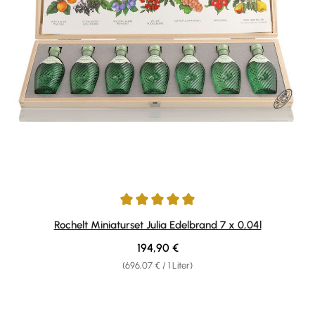
Durchschnittliche Bewertung von 5 von 5 Sternen
Rochelt Miniaturset Julia Edelbrand 7 x 0,04l
Regulärer Preis:
194,90 €
(696,07 € / 1 Liter)