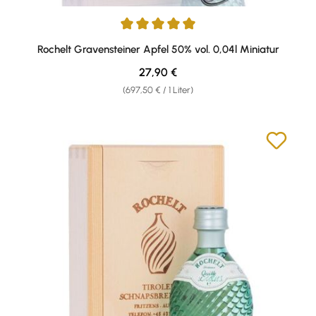
Durchschnittliche Bewertung von 5 von 5 Sternen
Rochelt Gravensteiner Apfel 50% vol. 0,04l Miniatur
Regulärer Preis:
27,90 €
(697,50 € / 1 Liter)