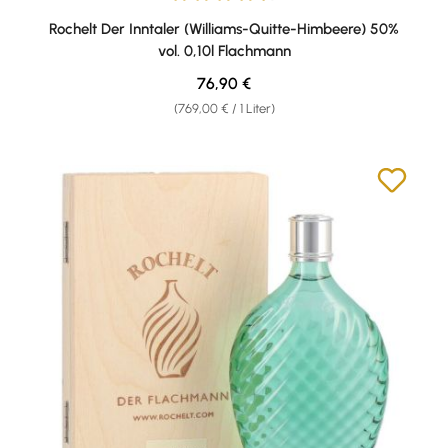
Durchschnittliche Bewertung von 4.5 von 5 Sternen
Rochelt Der Inntaler (Williams-Quitte-Himbeere) 50%
vol. 0,10l Flachmann
Regulärer Preis:
76,90 €
(769,00 € / 1 Liter)