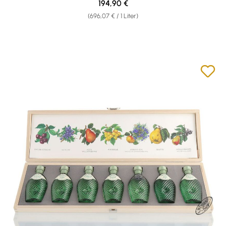
Regulärer Preis:
194,90 €
(696,07 € / 1 Liter)