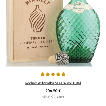
Durchschnittliche Bewertung von 4.94 von 5 Sternen
Rochelt Williamsbirne 50% vol. 0,35l
Regulärer Preis:
206,90 €
(591,14 € / 1 Liter)