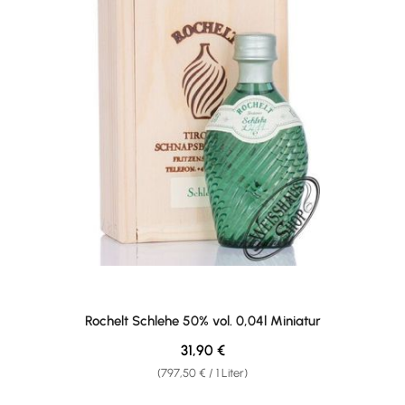
Rochelt Schlehe 50% vol. 0,04l Miniatur
Regulärer Preis:
31,90 €
(797,50 € / 1 Liter)