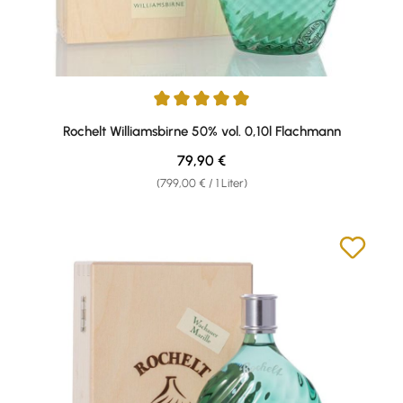
Durchschnittliche Bewertung von 5 von 5 Sternen
Rochelt Williamsbirne 50% vol. 0,10l Flachmann
Regulärer Preis:
79,90 €
(799,00 € / 1 Liter)