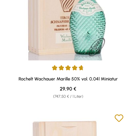
Durchschnittliche Bewertung von 4.71 von 5 Sternen
Rochelt Wachauer Marille 50% vol. 0,04l Miniatur
Regulärer Preis:
29,90 €
(747,50 € / 1 Liter)