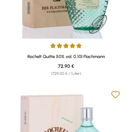
Durchschnittliche Bewertung von 5 von 5 Sternen
Rochelt Quitte 50% vol. 0,10l Flachmann
Regulärer Preis:
72,90 €
(729,00 € / 1 Liter)