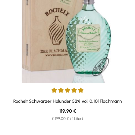
Durchschnittliche Bewertung von 5 von 5 Sternen
Rochelt Schwarzer Holunder 52% vol. 0,10l Flachmann
Regulärer Preis:
119,90 €
(1.199,00 € / 1 Liter)