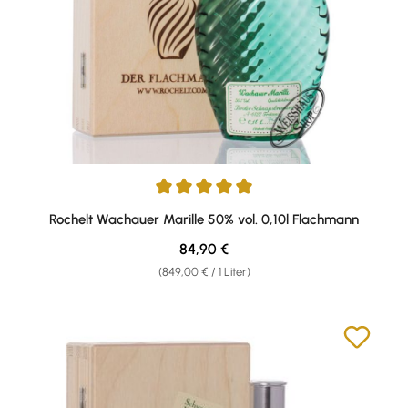
Durchschnittliche Bewertung von 4.93 von 5 Sternen
Rochelt Wachauer Marille 50% vol. 0,10l Flachmann
Regulärer Preis:
84,90 €
(849,00 € / 1 Liter)