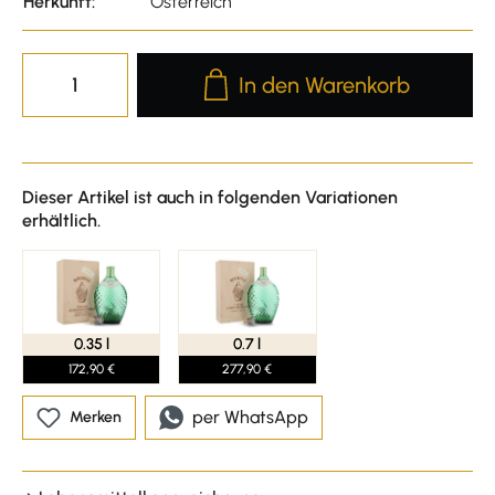
Herkunft:
Österreich
Produkt Anzahl: Gib den gewünscht
In den Warenkorb
Dieser Artikel ist auch in folgenden Variationen
erhältlich.
0.35 l
0.7 l
172,90 €
277,90 €
per WhatsApp
Merken