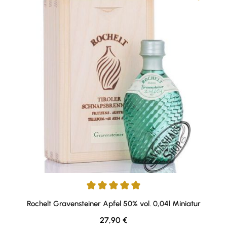
Durchschnittliche Bewertung von 5 von 5 Sternen
Rochelt Gravensteiner Apfel 50% vol. 0,04l Miniatur
Regulärer Preis:
27,90 €