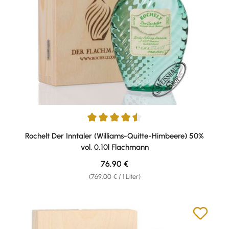
Durchschnittliche Bewertung von 4.5 von 5 Sternen
Rochelt Der Inntaler (Williams-Quitte-Himbeere) 50%
vol. 0,10l Flachmann
Regulärer Preis:
76,90 €
(769,00 € / 1 Liter)