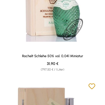
Rochelt Schlehe 50% vol. 0,04l Miniatur
Regulärer Preis:
31,90 €
(797,50 € / 1 Liter)