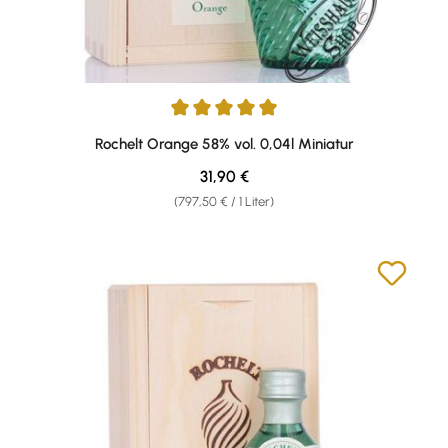
Durchschnittliche Bewertung von 5 von 5 Sternen
Rochelt Orange 58% vol. 0,04l Miniatur
Regulärer Preis:
31,90 €
(797,50 € / 1 Liter)