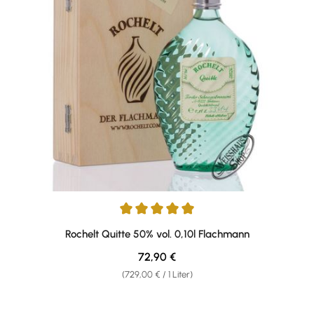
Durchschnittliche Bewertung von 5 von 5 Sternen
Rochelt Quitte 50% vol. 0,10l Flachmann
Regulärer Preis:
72,90 €
(729,00 € / 1 Liter)