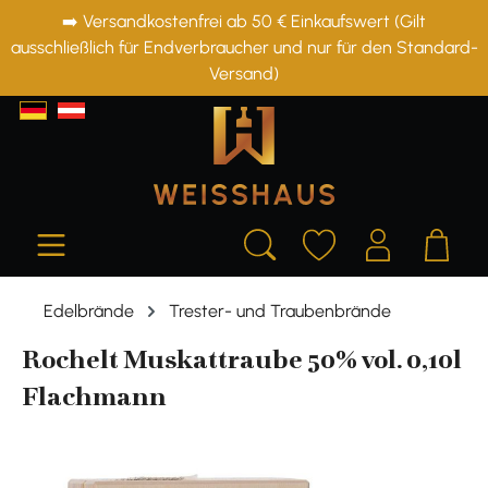
➡️ Versandkostenfrei ab 50 € Einkaufswert (Gilt
alt springen
ausschließlich für Endverbraucher und nur für den Standard-
Versand)
Edelbrände
Trester- und Traubenbrände
Rochelt Muskattraube 50% vol. 0,10l
Flachmann
Bildergalerie überspringen