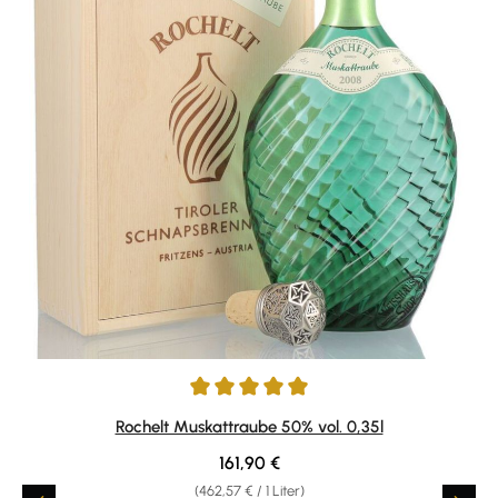
Durchschnittliche Bewertung von 5 von 5 Sternen
Rochelt Muskattraube 50% vol. 0,35l
Regulärer Preis:
161,90 €
(462,57 € / 1 Liter)