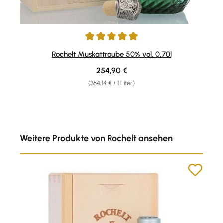
Durchschnittliche Bewertung von 5 von 5 Sternen
Rochelt Muskattraube 50% vol. 0,70l
Regulärer Preis:
254,90 €
(364,14 € / 1 Liter)
Produktgalerie überspringen
Weitere Produkte von Rochelt ansehen