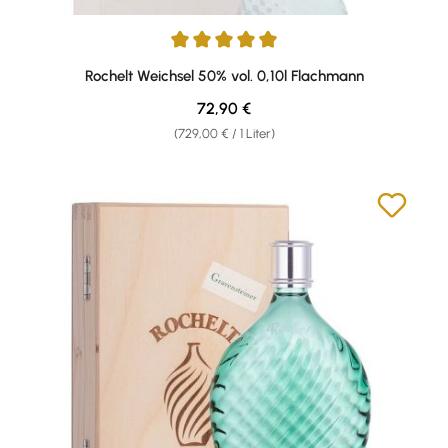
Durchschnittliche Bewertung von 5 von 5 Sternen
Rochelt Weichsel 50% vol. 0,10l Flachmann
Regulärer Preis:
72,90 €
(729,00 € / 1 Liter)