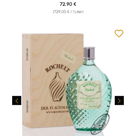
Regulärer Preis:
72,90 €
(729,00 € / 1 Liter)