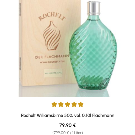
Durchschnittliche Bewertung von 5 von 5 Sternen
Rochelt Williamsbirne 50% vol. 0,10l Flachmann
Regulärer Preis:
79,90 €
(799,00 € / 1 Liter)