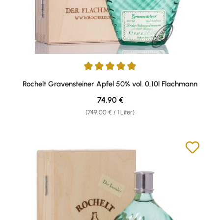
Durchschnittliche Bewertung von 5 von 5 Sternen
Rochelt Gravensteiner Apfel 50% vol. 0,10l Flachmann
Regulärer Preis:
74,90 €
(749,00 € / 1 Liter)