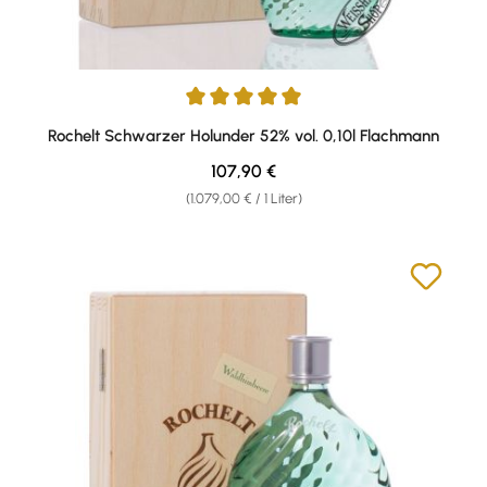
Durchschnittliche Bewertung von 5 von 5 Sternen
Rochelt Schwarzer Holunder 52% vol. 0,10l Flachmann
Regulärer Preis:
107,90 €
(1.079,00 € / 1 Liter)