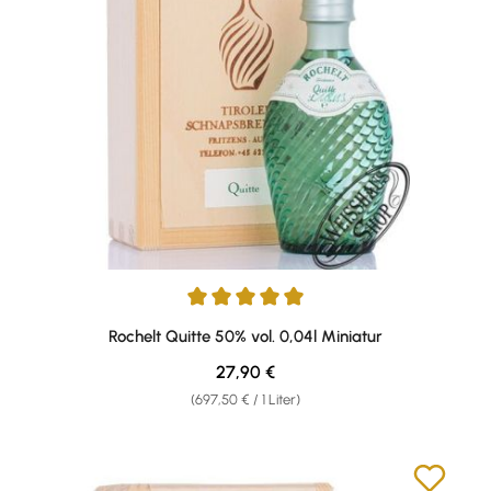
Durchschnittliche Bewertung von 5 von 5 Sternen
Rochelt Quitte 50% vol. 0,04l Miniatur
Regulärer Preis:
27,90 €
(697,50 € / 1 Liter)