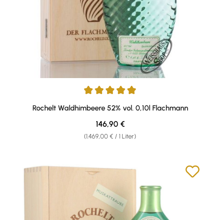
Durchschnittliche Bewertung von 5 von 5 Sternen
Rochelt Waldhimbeere 52% vol. 0,10l Flachmann
Regulärer Preis:
146,90 €
(1.469,00 € / 1 Liter)