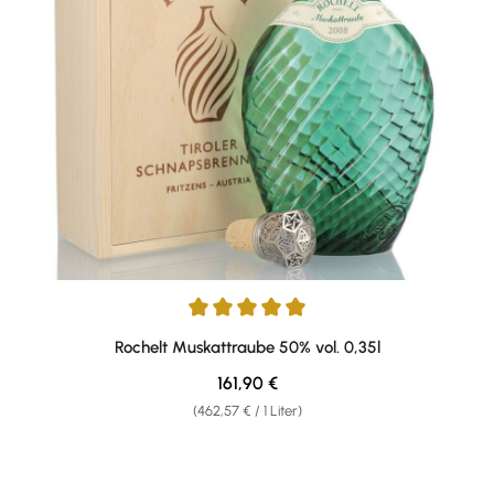
Durchschnittliche Bewertung von 5 von 5 Sternen
Rochelt Muskattraube 50% vol. 0,35l
Regulärer Preis:
161,90 €
(462,57 € / 1 Liter)