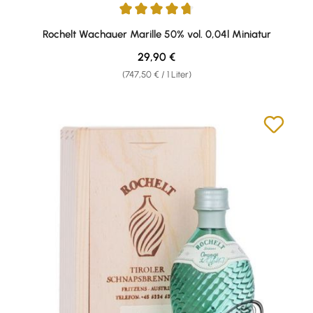
Durchschnittliche Bewertung von 4.71 von 5 Sternen
Rochelt Wachauer Marille 50% vol. 0,04l Miniatur
Regulärer Preis:
29,90 €
(747,50 € / 1 Liter)