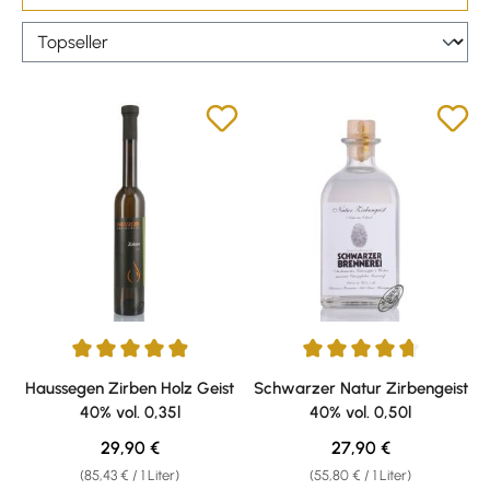
Durchschnittliche Bewertung von 4.93 von 5 Sternen
Durchschnittliche Bewertung v
Haussegen Zirben Holz Geist
Schwarzer Natur Zirbengeist
40% vol. 0,35l
40% vol. 0,50l
Regulärer Preis:
Regulärer Preis:
29,90 €
27,90 €
(85,43 € / 1 Liter)
(55,80 € / 1 Liter)