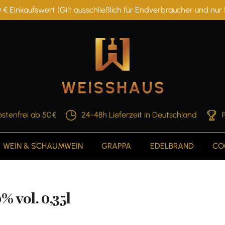
 € Einkaufswert (Gilt ausschließlich für Endverbraucher und nu
stenfrei ab 50€
24-48h Lieferzeit in Deutschland
WEIN & SCHAUMWEIN
GRAPPA
EDELBRAND
CO
 vol. 0,35l