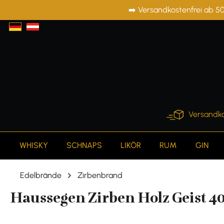
➡️ Versandkostenfrei ab 50
springen
Zur Hauptnavigation springen
Versandko
WHISKY
SCHNAPS
LIKÖR
RUM
GIN
Edelbrände
Zirbenbrand
Haussegen Zirben Holz Geist 40%