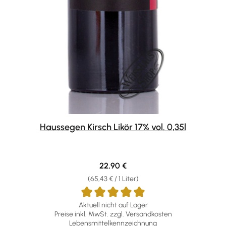
Haussegen Kirsch Likör 17% vol. 0,35l
Regulärer Preis:
22,90 €
(65,43 € / 1 Liter)
Aktuell nicht auf Lager
Preise inkl. MwSt. zzgl. Versandkosten
Lebensmittelkennzeichnung