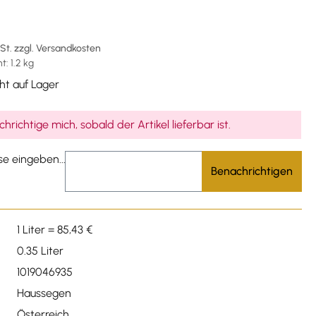
€
wSt. zzgl. Versandkosten
: 1.2 kg
ht auf Lager
hrichtige mich, sobald der Artikel lieferbar ist.
se eingeben...
Benachrichtigen
1 Liter = 85,43 €
0.35 Liter
1019046935
Haussegen
Österreich