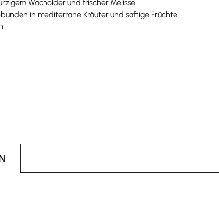
 würzigem Wacholder und frischer Melisse
ebunden in mediterrane Kräuter und saftige Früchte
n
N