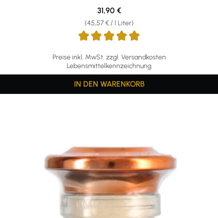
Regulärer Preis:
31,90 €
(45,57 € / 1 Liter)
Preise inkl. MwSt. zzgl. Versandkosten
Lebensmittelkennzeichnung
IN DEN WARENKORB