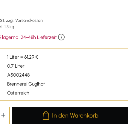
€
wSt. zzgl. Versandkosten
: 1.3 kg
 lagernd, 24-48h Lieferzeit
1 Liter = 61,29 €
0.7 Liter
A5002448
Brennerei Guglhof
Österreich
Produkt Anzahl: Gib den gewünschten We
In den Warenkorb