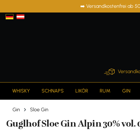
➡️ Versandkostenfrei ab 50
springen
Zur Hauptnavigation springen
Versandko
WHISKY
SCHNAPS
LIKÖR
RUM
GIN
Gin
Sloe Gin
Guglhof Sloe Gin Alpin 30% vol. 