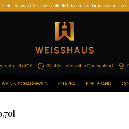
 € Einkaufswert (Gilt ausschließlich für Endverbraucher und nu
stenfrei ab 50€
24-48h Lieferzeit in Deutschland
WEIN & SCHAUMWEIN
GRAPPA
EDELBRAND
CO
0,70l