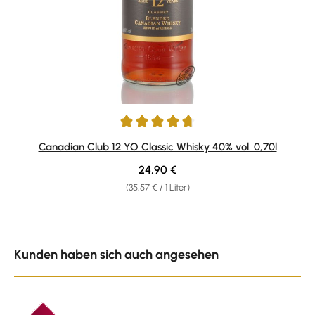
Durchschnittliche Bewertung von 4.76 von 5 Sternen
Canadian Club 12 YO Classic Whisky 40% vol. 0,70l
Regulärer Preis:
24,90 €
(35,57 € / 1 Liter)
Produktgalerie überspringen
Kunden haben sich auch angesehen