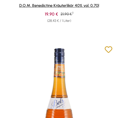
Durchschnittliche Bewertung von 4.95 von 5 Sternen
D.O.M. Benedictine Kräuterlikör 40% vol. 0,70l
1
Verkaufspreis:
19,90 €
Regulärer Preis:
21,90 €
(28,43 € / 1 Liter)