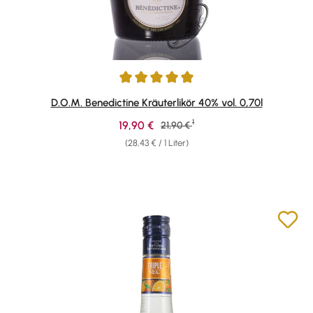
Durchschnittliche Bewertung von 4.95 von 5 Sternen
D.O.M. Benedictine Kräuterlikör 40% vol. 0,70l
1
Verkaufspreis:
19,90 €
Regulärer Preis:
21,90 €
(28,43 € / 1 Liter)