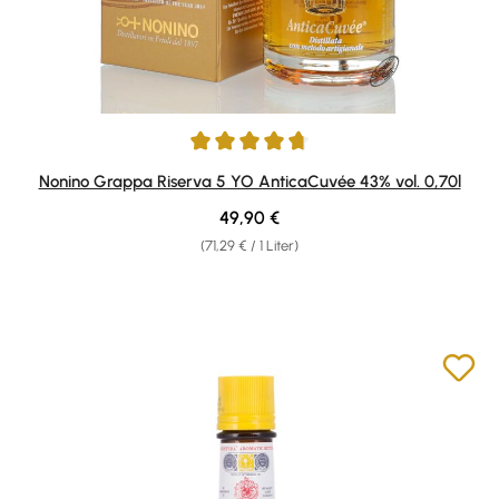
Durchschnittliche Bewertung von 4.83 von 5 Sternen
Nonino Grappa Riserva 5 YO AnticaCuvée 43% vol. 0,70l
Regulärer Preis:
49,90 €
(71,29 € / 1 Liter)