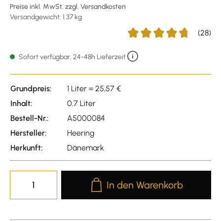
Preise inkl. MwSt. zzgl. Versandkosten
Versandgewicht: 1.37 kg
(28)
Durchschnittliche Bewertu
Sofort verfügbar, 24-48h Lieferzeit
Grundpreis:
1 Liter = 25,57 €
Inhalt:
0.7 Liter
Bestell-Nr.:
A5000084
Hersteller:
Heering
Herkunft:
Dänemark
Produkt Anzahl: Gib den gewünscht
In den Warenkorb