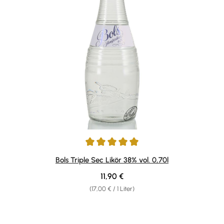
Durchschnittliche Bewertung von 5 von 5 Sternen
Bols Triple Sec Likör 38% vol. 0,70l
Regulärer Preis:
11,90 €
(17,00 € / 1 Liter)