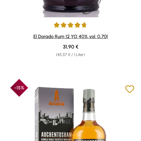
Durchschnittliche Bewertung von 4.73 von 5 Sternen
El Dorado Rum 12 YO 40% vol. 0,70l
Regulärer Preis:
31,90 €
(45,57 € / 1 Liter)
-15%