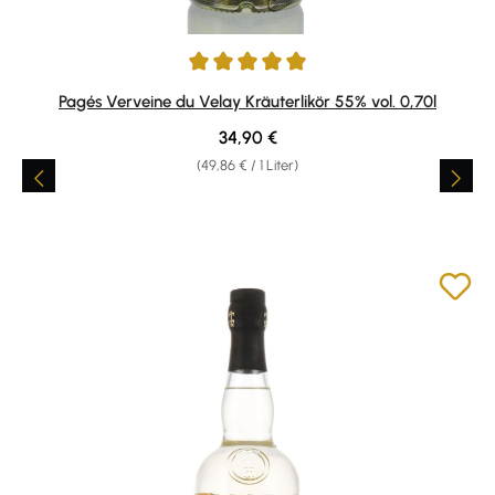
Durchschnittliche Bewertung von 5 von 5 Sternen
Pagés Verveine du Velay Kräuterlikör 55% vol. 0,70l
Regulärer Preis:
34,90 €
(49,86 € / 1 Liter)