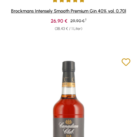
Durchschnittliche Bewertung von 4.91 von 5 Sternen
Brockmans Intensely Smooth Premium Gin 40% vol. 0,70l
1
Verkaufspreis:
26,90 €
Regulärer Preis:
29,90 €
(38,43 € / 1 Liter)