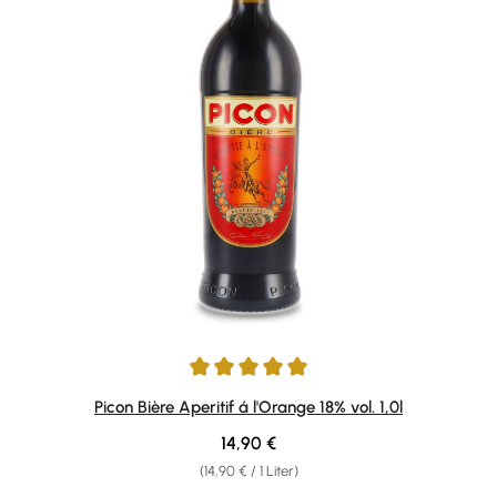
Durchschnittliche Bewertung von 5 von 5 Sternen
Picon Bière Aperitif á l'Orange 18% vol. 1,0l
Regulärer Preis:
14,90 €
(14,90 € / 1 Liter)