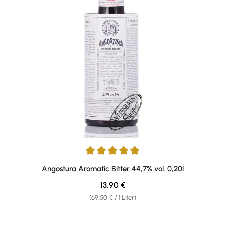
Durchschnittliche Bewertung von 4.94 von 5 Sternen
Angostura Aromatic Bitter 44,7% vol. 0,20l
Regulärer Preis:
13,90 €
(69,50 € / 1 Liter)