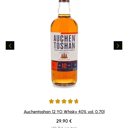
Durchschnittliche Bewertung von 4.75 von 5 Sternen
Auchentoshan 12 YO Whisky 40% vol. 0,70l
Regulärer Preis:
29,90 €