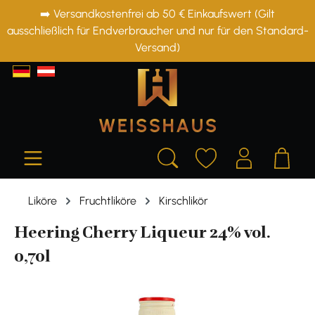
➡️ Versandkostenfrei ab 50 € Einkaufswert (Gilt
alt springen
ausschließlich für Endverbraucher und nur für den Standard-
Versand)
Liköre
Fruchtliköre
Kirschlikör
Heering Cherry Liqueur 24% vol.
0,70l
Bildergalerie überspringen