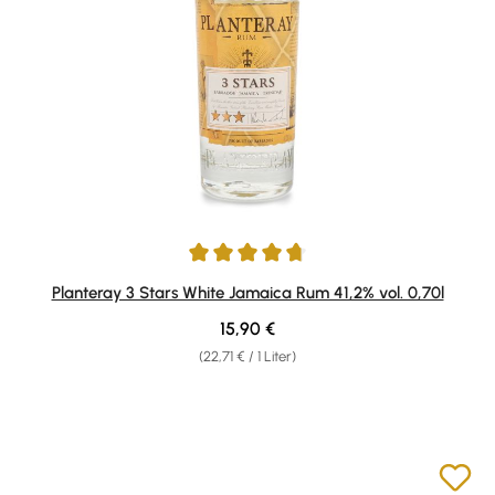
Durchschnittliche Bewertung von 4.83 von 5 Sternen
Planteray 3 Stars White Jamaica Rum 41,2% vol. 0,70l
Regulärer Preis:
15,90 €
(22,71 € / 1 Liter)