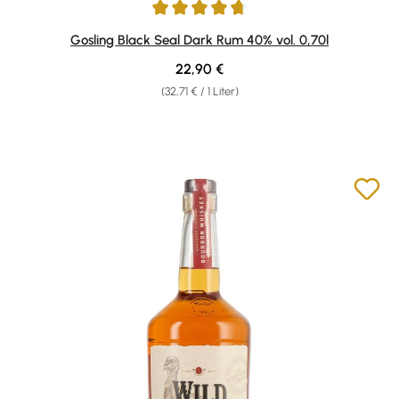
Durchschnittliche Bewertung von 4.7 von 5 Sternen
Gosling Black Seal Dark Rum 40% vol. 0,70l
Regulärer Preis:
22,90 €
(32,71 € / 1 Liter)