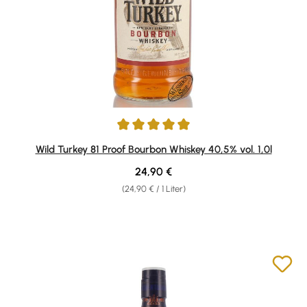
Durchschnittliche Bewertung von 5 von 5 Sternen
Wild Turkey 81 Proof Bourbon Whiskey 40,5% vol. 1,0l
Regulärer Preis:
24,90 €
(24,90 € / 1 Liter)