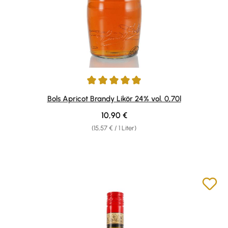
Durchschnittliche Bewertung von 5 von 5 Sternen
Bols Apricot Brandy Likör 24% vol. 0,70l
Regulärer Preis:
10,90 €
(15,57 € / 1 Liter)