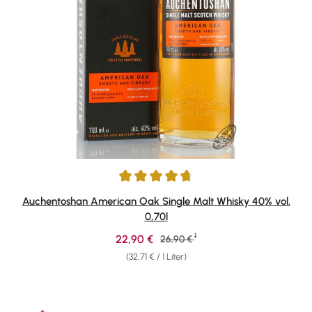
Durchschnittliche Bewertung von 4.65 von 5 Sternen
Auchentoshan American Oak Single Malt Whisky 40% vol.
0,70l
1
Verkaufspreis:
22,90 €
Regulärer Preis:
26,90 €
(32,71 € / 1 Liter)