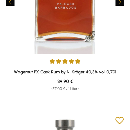
Durchschnittliche Bewertung von 4.88 von 5 Sternen
Wagemut PX Cask Rum by N. Kröger 40,3% vol. 0,70l
Regulärer Preis:
39,90 €
(57,00 € / 1 Liter)