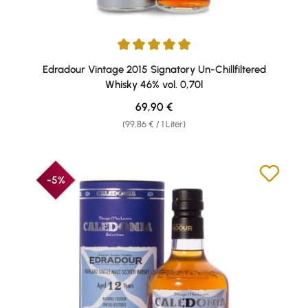
Durchschnittliche Bewertung von 5 von 5 Sternen
Edradour Vintage 2015 Signatory Un-Chillfiltered
Whisky 46% vol. 0,70l
Regulärer Preis:
69,90 €
(99,86 € / 1 Liter)
-5%