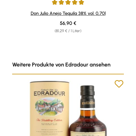
Durchschnittliche Bewertung von 4.91 von 5 Sternen
Don Julio Anejo Tequila 38% vol. 0,70l
Regulärer Preis:
56,90 €
(81,29 € / 1 Liter)
Produktgalerie überspringen
Weitere Produkte von Edradour ansehen