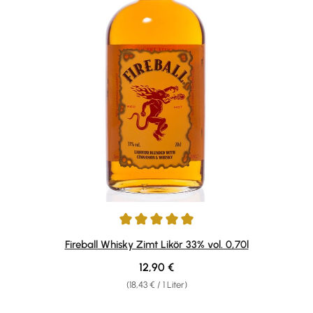
Durchschnittliche Bewertung von 4.9 von 5 Sternen
Fireball Whisky Zimt Likör 33% vol. 0,70l
Regulärer Preis:
12,90 €
(18,43 € / 1 Liter)