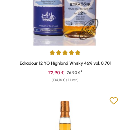
Durchschnittliche Bewertung von 4.94 von 5 Sternen
Edradour 12 YO Highland Whisky 46% vol. 0,70l
1
Verkaufspreis:
72,90 €
Regulärer Preis:
76,90 €
(104,14 € / 1 Liter)