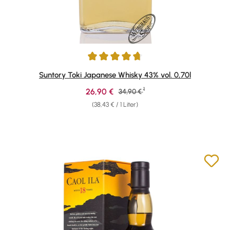
Durchschnittliche Bewertung von 4.64 von 5 Sternen
Suntory Toki Japanese Whisky 43% vol. 0,70l
1
Verkaufspreis:
26,90 €
Regulärer Preis:
34,90 €
(38,43 € / 1 Liter)