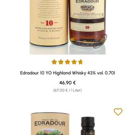
Durchschnittliche Bewertung von 4.86 von 5 Sternen
Edradour 10 YO Highland Whisky 43% vol. 0,70l
Regulärer Preis:
46,90 €
(67,00 € / 1 Liter)