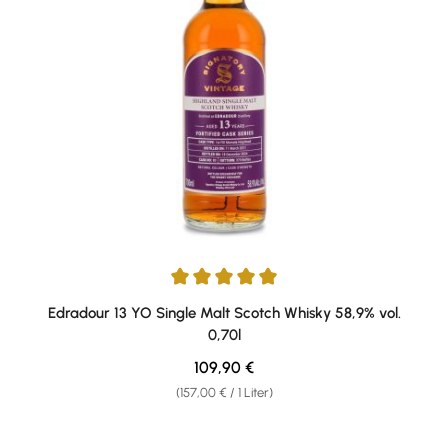
Durchschnittliche Bewertung von 5 von 5 Sternen
Edradour 13 YO Single Malt Scotch Whisky 58,9% vol.
0,70l
Regulärer Preis:
109,90 €
(157,00 € / 1 Liter)