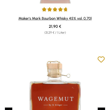
Durchschnittliche Bewertung von 4.76 von 5 Sternen
Maker's Mark Bourbon Whisky 45% vol. 0,70l
Regulärer Preis:
21,90 €
(31,29 € / 1 Liter)