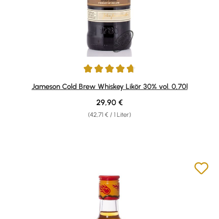
Durchschnittliche Bewertung von 4.83 von 5 Sternen
Jameson Cold Brew Whiskey Likör 30% vol. 0,70l
Regulärer Preis:
29,90 €
(42,71 € / 1 Liter)