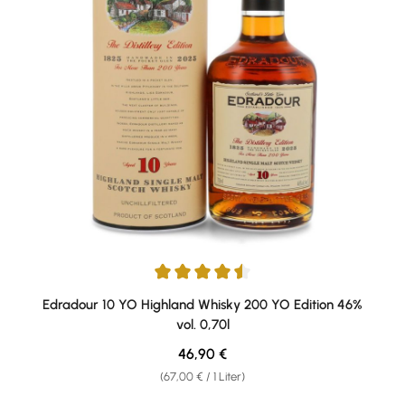
Durchschnittliche Bewertung von 4.5 von 5 Sternen
Edradour 10 YO Highland Whisky 200 YO Edition 46%
vol. 0,70l
Regulärer Preis:
46,90 €
(67,00 € / 1 Liter)