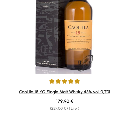
Durchschnittliche Bewertung von 4.93 von 5 Sternen
Caol Ila 18 YO Single Malt Whisky 43% vol. 0,70l
Regulärer Preis:
179,90 €
(257,00 € / 1 Liter)