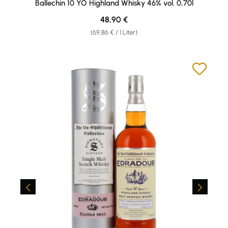
Ballechin 10 YO Highland Whisky 46% vol. 0,70l
Regulärer Preis:
48,90 €
(69,86 € / 1 Liter)