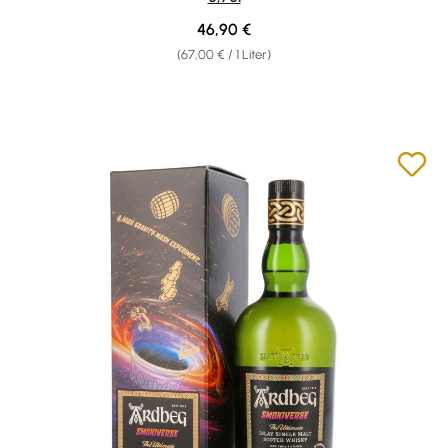
Regulärer Preis:
46,90 €
(67,00 € / 1 Liter)