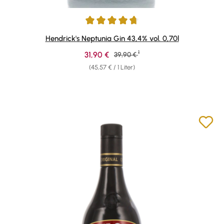
Durchschnittliche Bewertung von 4.82 von 5 Sternen
Hendrick's Neptunia Gin 43,4% vol. 0,70l
1
Verkaufspreis:
31,90 €
Regulärer Preis:
39,90 €
(45,57 € / 1 Liter)