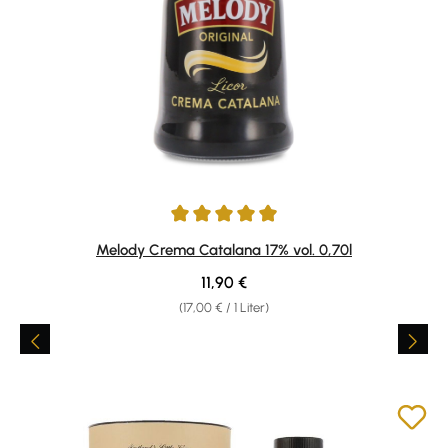
Durchschnittliche Bewertung von 4.91 von 5 Sternen
Melody Crema Catalana 17% vol. 0,70l
Regulärer Preis:
11,90 €
(17,00 € / 1 Liter)