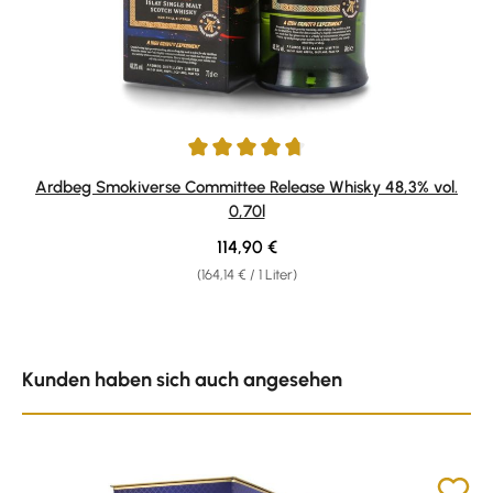
Durchschnittliche Bewertung von 4.75 von 5 Sternen
Ardbeg Smokiverse Committee Release Whisky 48,3% vol.
0,70l
Regulärer Preis:
114,90 €
(164,14 € / 1 Liter)
Produktgalerie überspringen
Kunden haben sich auch angesehen