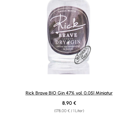
Rick Brave BIO Gin 47% vol. 0,05l Miniatur
Regulärer Preis:
8,90 €
(178,00 € / 1 Liter)