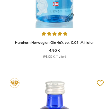
Durchschnittliche Bewertung von 5 von 5 Sternen
Harahorn Norwegian Gin 46% vol. 0,05l Miniatur
Regulärer Preis:
4,90 €
(98,00 € / 1 Liter)