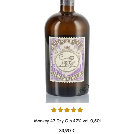
Durchschnittliche Bewertung von 4.92 von 5 Sternen
Monkey 47 Dry Gin 47% vol. 0,50l
Regulärer Preis:
33,90 €