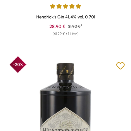
Durchschnittliche Bewertung von 4.89 von 5 Sternen
Hendrick's Gin 41,4% vol. 0,70l
1
Verkaufspreis:
28,90 €
Regulärer Preis:
31,90 €
(41,29 € / 1 Liter)
-20%