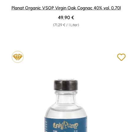
Durchschnittliche Bewertung von 5 von 5 Sternen
Planat Organic VSOP Virgin Oak Cognac 40% vol. 0,70l
Regulärer Preis:
49,90 €
(71,29 € / 1 Liter)