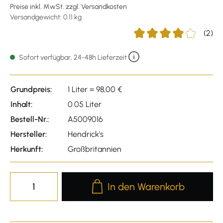
Preise inkl. MwSt. zzgl. Versandkosten
Versandgewicht: 0.11 kg
(2)
Durchschnittliche Bewert
Sofort verfügbar, 24-48h Lieferzeit
Grundpreis:
1 Liter = 98,00 €
Inhalt:
0.05 Liter
Bestell-Nr.:
A5009016
Hersteller:
Hendrick's
Herkunft:
Großbritannien
Produkt Anzahl: Gib den gewünscht
In den Warenkorb