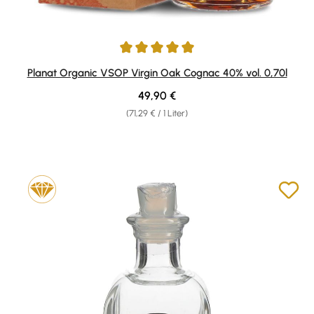
Durchschnittliche Bewertung von 5 von 5 Sternen
Planat Organic VSOP Virgin Oak Cognac 40% vol. 0,70l
Regulärer Preis:
49,90 €
(71,29 € / 1 Liter)