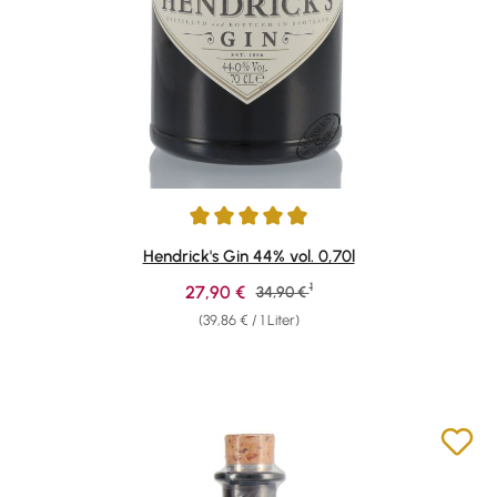
Durchschnittliche Bewertung von 4.88 von 5 Sternen
Hendrick's Gin 44% vol. 0,70l
1
Verkaufspreis:
27,90 €
Regulärer Preis:
34,90 €
(39,86 € / 1 Liter)