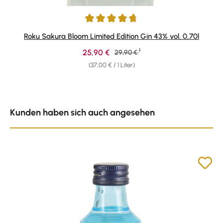
Durchschnittliche Bewertung von 4.73 von 5 Sternen
Roku Sakura Bloom Limited Edition Gin 43% vol. 0,70l
1
Verkaufspreis:
25,90 €
Regulärer Preis:
29,90 €
(37,00 € / 1 Liter)
Produktgalerie überspringen
Kunden haben sich auch angesehen