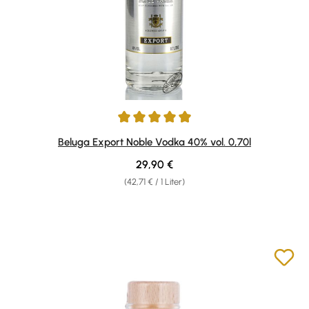
Durchschnittliche Bewertung von 4.92 von 5 Sternen
Beluga Export Noble Vodka 40% vol. 0,70l
Regulärer Preis:
29,90 €
(42,71 € / 1 Liter)