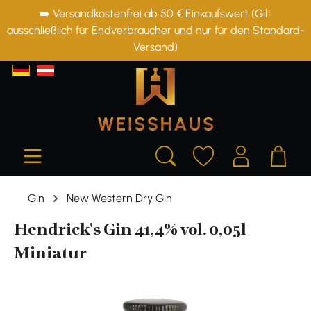
➡️ Versandkostenfrei ab 50 € Einkaufswert (Gilt
alt springen
ausschließlich für Endverbraucher und nur für den Standard-
Versand)
Gin
New Western Dry Gin
Hendrick's Gin 41,4% vol. 0,05l
Miniatur
Bildergalerie überspringen