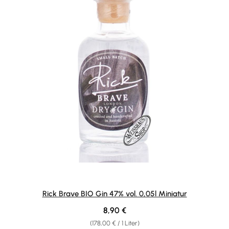
Rick Brave BIO Gin 47% vol. 0,05l Miniatur
Regulärer Preis:
8,90 €
(178,00 € / 1 Liter)