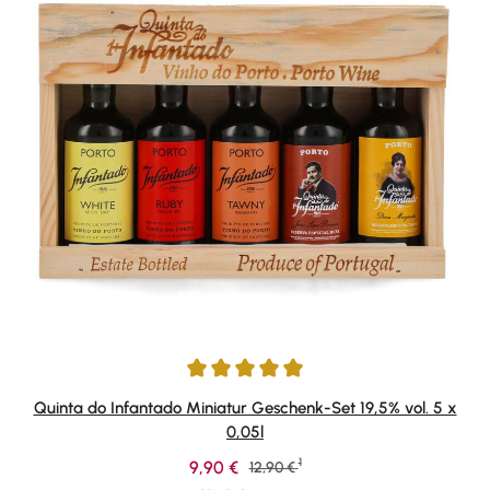
Durchschnittliche Bewertung von 5 von 5 Sternen
Quinta do Infantado Miniatur Geschenk-Set 19,5% vol. 5 x
0,05l
1
Verkaufspreis:
9,90 €
Regulärer Preis:
12,90 €