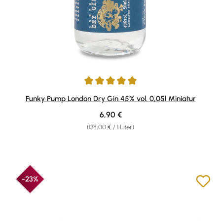
Durchschnittliche Bewertung von 5 von 5 Sternen
Funky Pump London Dry Gin 45% vol. 0,05l Miniatur
Regulärer Preis:
6,90 €
(138,00 € / 1 Liter)
-23%