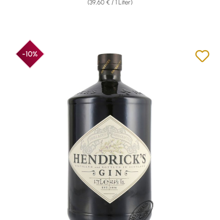
(39,60 € / 1 Liter)
-10%