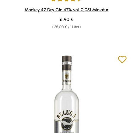
Durchschnittliche Bewertung von 4.61 von 5 Sternen
Monkey 47 Dry Gin 47% vol. 0,05l Miniatur
Regulärer Preis:
6,90 €
(138,00 € / 1 Liter)