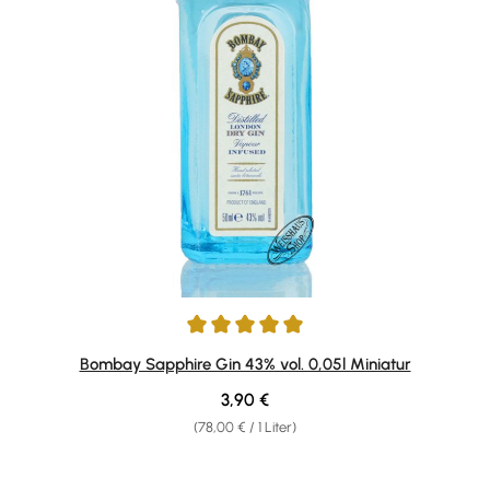
Durchschnittliche Bewertung von 5 von 5 Sternen
Bombay Sapphire Gin 43% vol. 0,05l Miniatur
Regulärer Preis:
3,90 €
(78,00 € / 1 Liter)