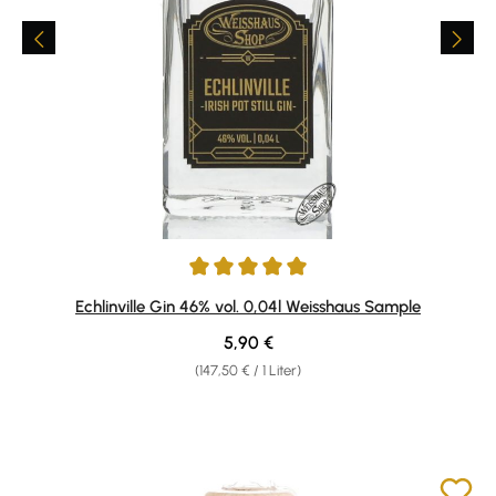
Durchschnittliche Bewertung von 5 von 5 Sternen
Echlinville Gin 46% vol. 0,04l Weisshaus Sample
Regulärer Preis:
5,90 €
(147,50 € / 1 Liter)