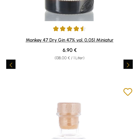
Durchschnittliche Bewertung von 4.61 von 5 Sternen
Monkey 47 Dry Gin 47% vol. 0,05l Miniatur
Regulärer Preis:
6,90 €
(138,00 € / 1 Liter)