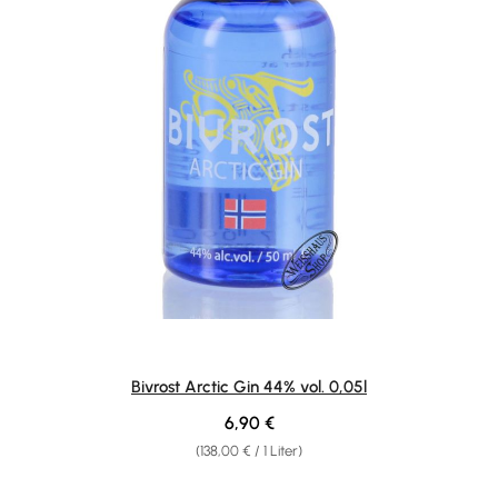
Bivrost Arctic Gin 44% vol. 0,05l
Regulärer Preis:
6,90 €
(138,00 € / 1 Liter)