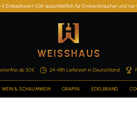
 € Einkaufswert (Gilt ausschließlich für Endverbraucher und nu
stenfrei ab 50€
24-48h Lieferzeit in Deutschland
WEIN & SCHAUMWEIN
GRAPPA
EDELBRAND
CO