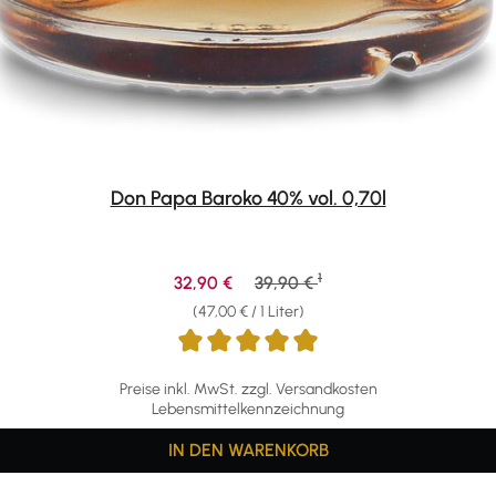
Don Papa Baroko 40% vol. 0,70l
1
Verkaufspreis:
Regulärer Preis:
32,90 €
39,90 €
(47,00 € / 1 Liter)
Preise inkl. MwSt. zzgl. Versandkosten
Lebensmittelkennzeichnung
IN DEN WARENKORB