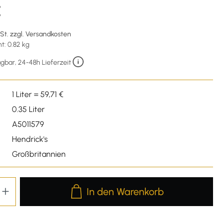
€
wSt. zzgl. Versandkosten
: 0.82 kg
gbar, 24-48h Lieferzeit
1 Liter = 59,71 €
0.35 Liter
A5011579
Hendrick's
Großbritannien
Produkt Anzahl: Gib den gewünschten We
In den Warenkorb