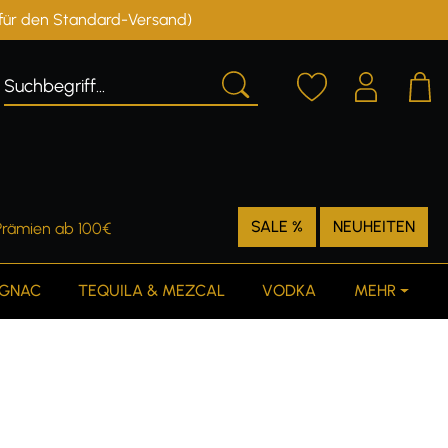
r für den Standard-Versand)
Deutschland
Österreich
SALE %
NEUHEITEN
Prämien ab 100€
GNAC
TEQUILA & MEZCAL
VODKA
MEHR