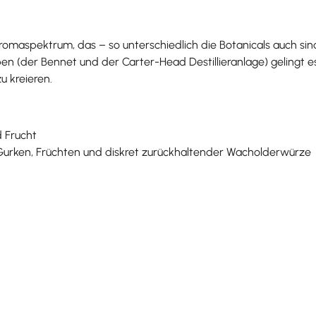
s Aromaspektrum, das – so unterschiedlich die Botanicals auch si
ben (der Bennet und der Carter-Head Destillieranlage) gelingt 
 kreieren.
d Frucht
 Gurken, Früchten und diskret zurückhaltender Wacholderwürze