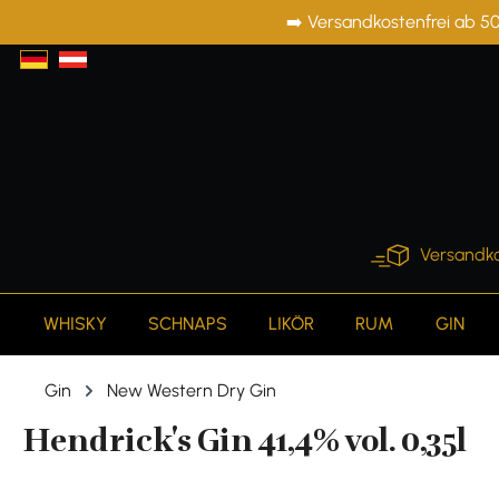
➡️ Versandkostenfrei ab 50
springen
Zur Hauptnavigation springen
Versandko
WHISKY
SCHNAPS
LIKÖR
RUM
GIN
Gin
New Western Dry Gin
Hendrick's Gin 41,4% vol. 0,35l