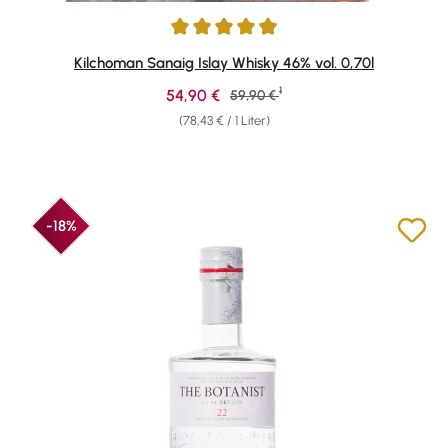
Durchschnittliche Bewertung von 4.89 von 5 Sternen
Kilchoman Sanaig Islay Whisky 46% vol. 0,70l
1
Verkaufspreis:
54,90 €
Regulärer Preis:
59,90 €
(78,43 € / 1 Liter)
-18%