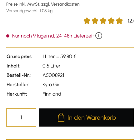
Preise inkl. MwSt. zzgl. Versandkosten
Versandgewicht: 1.05 kg
(2)
Durchschnittliche Bewert
Nur noch 9 lagernd, 24-48h Lieferzeit
Grundpreis:
1 Liter = 59,80 €
Inhalt:
0.5 Liter
Bestell-Nr.:
A5008921
Hersteller:
Kyrö Gin
Herkunft:
Finnland
Produkt Anzahl: Gib den gewünscht
In den Warenkorb