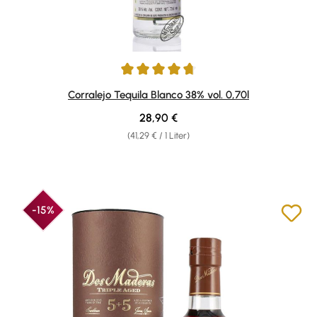
Durchschnittliche Bewertung von 4.82 von 5 Sternen
Corralejo Tequila Blanco 38% vol. 0,70l
Regulärer Preis:
28,90 €
(41,29 € / 1 Liter)
-15%