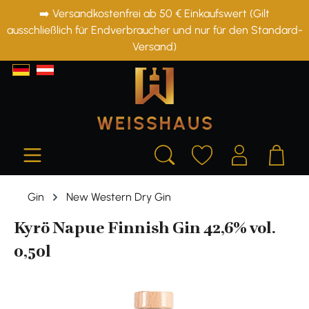
➡️ Versandkostenfrei ab 50 € Einkaufswert (Gilt
alt springen
ausschließlich für Endverbraucher und nur für den Standard-
Versand)
Gin
New Western Dry Gin
Kyrö Napue Finnish Gin 42,6% vol.
0,50l
Bildergalerie überspringen