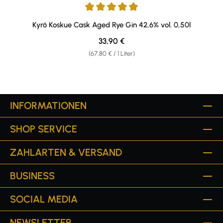
Durchschnittliche Bewertung von 5 von 5 Sternen
Kyrö Koskue Cask Aged Rye Gin 42,6% vol. 0,50l
Regulärer Preis:
33,90 €
(67,80 € / 1 Liter)
INFORMATIONEN
SHOP SERVICE
ZAHLARTEN & VERSAND
BUSINESS
SOCIAL MEDIA
NEWSLETTER