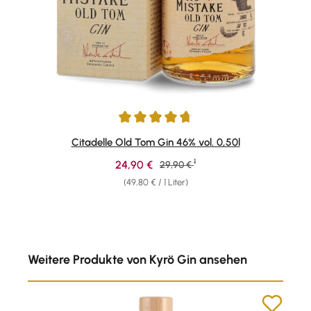
Durchschnittliche Bewertung von 4.67 von 5 Sternen
Citadelle Old Tom Gin 46% vol. 0,50l
1
Verkaufspreis:
24,90 €
Regulärer Preis:
29,90 €
(49,80 € / 1 Liter)
Produktgalerie überspringen
Weitere Produkte von Kyrö Gin ansehen