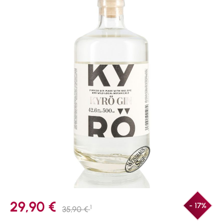
29,90 €
- 17%
1
35,90 €