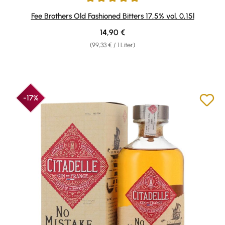
Durchschnittliche Bewertung von 5 von 5 Sternen
Fee Brothers Old Fashioned Bitters 17,5% vol. 0,15l
Regulärer Preis:
14,90 €
(99,33 € / 1 Liter)
-17%