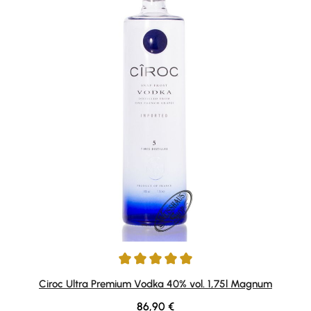
Durchschnittliche Bewertung von 5 von 5 Sternen
Ciroc Ultra Premium Vodka 40% vol. 1,75l Magnum
Regulärer Preis:
86,90 €