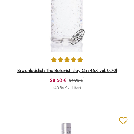
Durchschnittliche Bewertung von 4.89 von 5 Sternen
Bruichladdich The Botanist Islay Gin 46% vol. 0,70l
1
Verkaufspreis:
28,60 €
Regulärer Preis:
34,90 €
(40,86 € / 1 Liter)