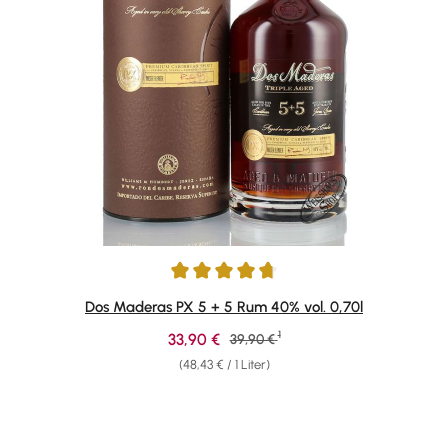
Durchschnittliche Bewertung von 4.81 von 5 Sternen
Dos Maderas PX 5 + 5 Rum 40% vol. 0,70l
1
Verkaufspreis:
33,90 €
Regulärer Preis:
39,90 €
(48,43 € / 1 Liter)