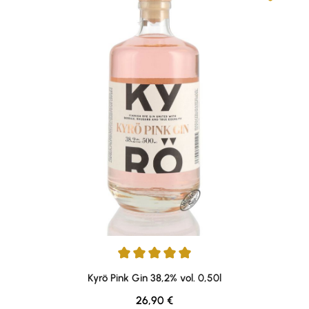
Durchschnittliche Bewertung von 5 von 5 Sternen
Kyrö Pink Gin 38,2% vol. 0,50l
Regulärer Preis:
26,90 €