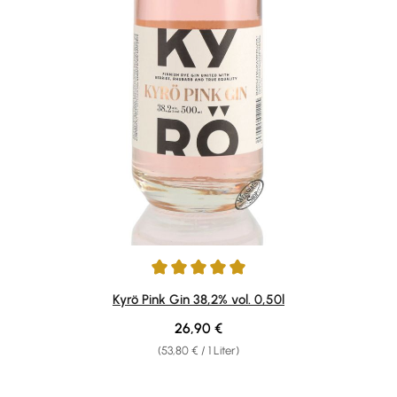
Durchschnittliche Bewertung von 5 von 5 Sternen
Kyrö Pink Gin 38,2% vol. 0,50l
Regulärer Preis:
26,90 €
(53,80 € / 1 Liter)