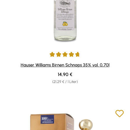
Durchschnittliche Bewertung von 4.67 von 5 Sternen
Hauser Williams Birnen Schnaps 35% vol. 0,70l
Regulärer Preis:
14,90 €
(21,29 € / 1 Liter)