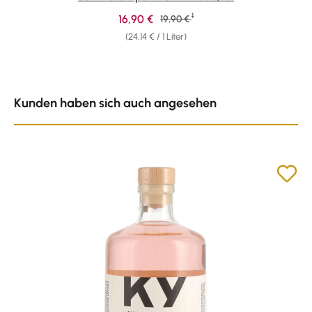
1
Verkaufspreis:
16,90 €
Regulärer Preis:
19,90 €
(24,14 € / 1 Liter)
Produktgalerie überspringen
Kunden haben sich auch angesehen