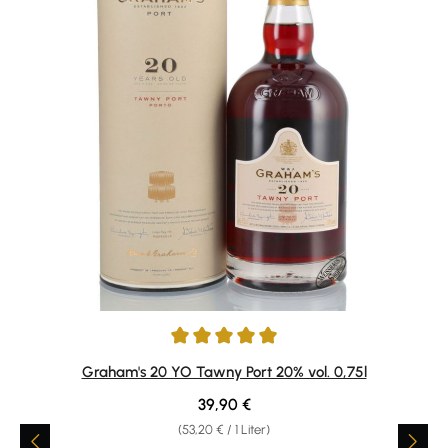
Durchschnittliche Bewertung von 5 von 5 Sternen
Graham's 20 YO Tawny Port 20% vol. 0,75l
Regulärer Preis:
39,90 €
(53,20 € / 1 Liter)