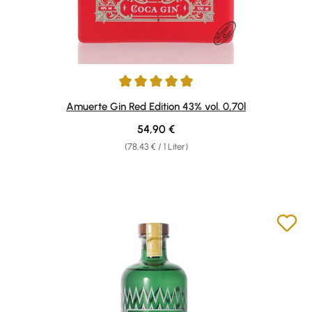
Durchschnittliche Bewertung von 4.91 von 5 Sternen
Amuerte Gin Red Edition 43% vol. 0,70l
Regulärer Preis:
54,90 €
(78,43 € / 1 Liter)