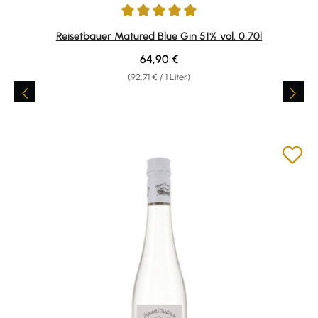
Durchschnittliche Bewertung von 5 von 5 Sternen
Reisetbauer Matured Blue Gin 51% vol. 0,70l
Regulärer Preis:
64,90 €
(92,71 € / 1 Liter)