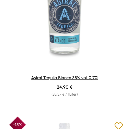
Astral Tequila Blanco 38% vol. 0,70l
Regulärer Preis:
24,90 €
(35,57 € / 1 Liter)
-15%