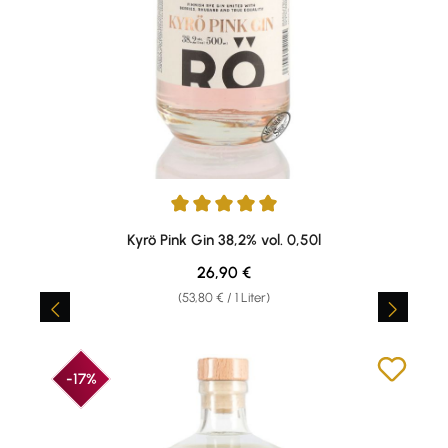
Durchschnittliche Bewertung von 5 von 5 Sternen
Kyrö Pink Gin 38,2% vol. 0,50l
Regulärer Preis:
26,90 €
(53,80 € / 1 Liter)
-17%