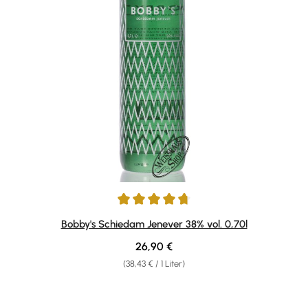
Durchschnittliche Bewertung von 4.71 von 5 Sternen
Bobby's Schiedam Jenever 38% vol. 0,70l
Regulärer Preis:
26,90 €
(38,43 € / 1 Liter)