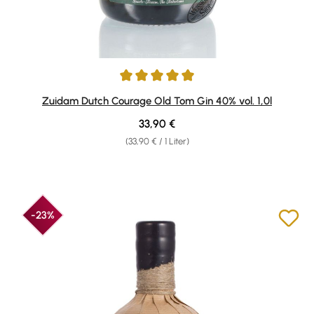
Durchschnittliche Bewertung von 5 von 5 Sternen
Zuidam Dutch Courage Old Tom Gin 40% vol. 1,0l
Regulärer Preis:
33,90 €
(33,90 € / 1 Liter)
-23%