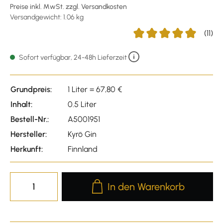
Preise inkl. MwSt. zzgl. Versandkosten
Versandgewicht: 1.06 kg
(11)
Durchschnittliche Bewert
Sofort verfügbar, 24-48h Lieferzeit
Grundpreis:
1 Liter = 67,80 €
Inhalt:
0.5 Liter
Bestell-Nr.:
A5001951
Hersteller:
Kyrö Gin
Herkunft:
Finnland
Produkt Anzahl: Gib den gewünscht
In den Warenkorb