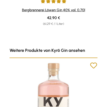
Durchschnittliche Bewertung von 5 von 5 Sternen
Bergbrennerei Löwen Gin 40% vol. 0,70l
Regulärer Preis:
42,90 €
(61,29 € / 1 Liter)
Produktgalerie überspringen
Weitere Produkte von Kyrö Gin ansehen