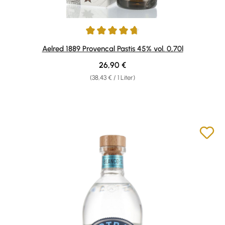
Durchschnittliche Bewertung von 4.83 von 5 Sternen
Aelred 1889 Provencal Pastis 45% vol. 0,70l
Regulärer Preis:
26,90 €
(38,43 € / 1 Liter)