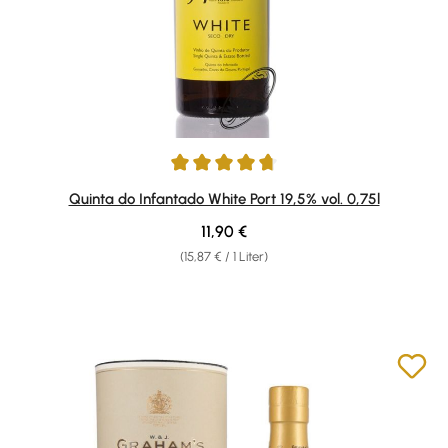
Durchschnittliche Bewertung von 4.85 von 5 Sternen
Quinta do Infantado White Port 19,5% vol. 0,75l
Regulärer Preis:
11,90 €
(15,87 € / 1 Liter)