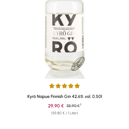
Durchschnittliche Bewertung von 5 von 5 Sternen
Kyrö Napue Finnish Gin 42,6% vol. 0,50l
1
Verkaufspreis:
29,90 €
Regulärer Preis:
35,90 €
(59,80 € / 1 Liter)