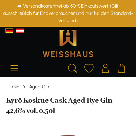
➡️ Versandkostenfrei ab 50 € Einkaufswert (Gilt
alt springen
ausschließlich für Endverbraucher und nur für den Standard-
Versand)
Gin
Aged Gin
Kyrö Koskue Cask Aged Rye Gin
42,6% vol. 0,50l
Bildergalerie überspringen