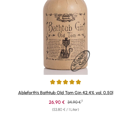
Durchschnittliche Bewertung von 4.92 von 5 Sternen
Ableforth's Bathtub Old Tom Gin 42,4% vol. 0,50l
1
Verkaufspreis:
26,90 €
Regulärer Preis:
34,90 €
(53,80 € / 1 Liter)