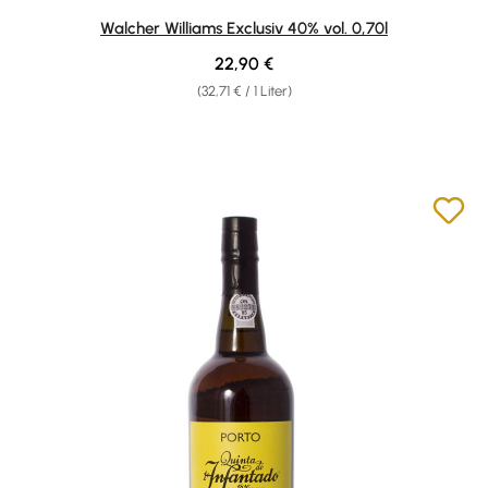
Durchschnittliche Bewertung von 4.86 von 5 Sternen
Walcher Williams Exclusiv 40% vol. 0,70l
Regulärer Preis:
22,90 €
(32,71 € / 1 Liter)