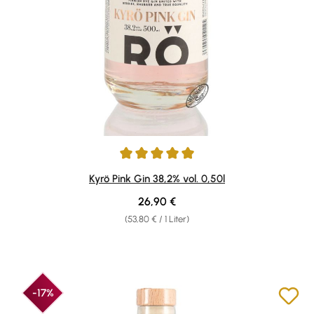
Durchschnittliche Bewertung von 5 von 5 Sternen
Kyrö Pink Gin 38,2% vol. 0,50l
Regulärer Preis:
26,90 €
(53,80 € / 1 Liter)
-17%