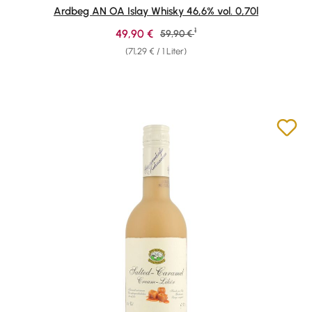
Durchschnittliche Bewertung von 4.89 von 5 Sternen
Ardbeg AN OA Islay Whisky 46,6% vol. 0,70l
1
Verkaufspreis:
49,90 €
Regulärer Preis:
59,90 €
(71,29 € / 1 Liter)