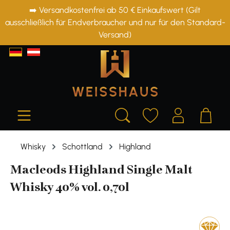
➡️ Versandkostenfrei ab 50 € Einkaufswert (Gilt
alt springen
ausschließlich für Endverbraucher und nur für den Standard-
Versand)
Whisky
Schottland
Highland
Macleods Highland Single Malt
Whisky 40% vol. 0,70l
Bildergalerie überspringen