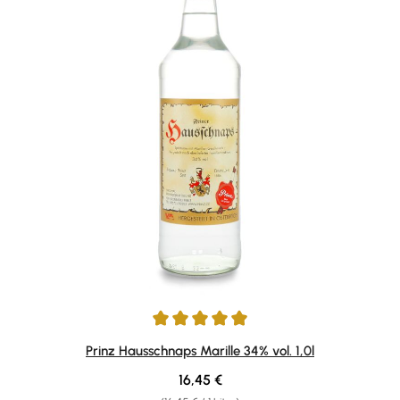
Durchschnittliche Bewertung von 4.92 von 5 Sternen
Prinz Hausschnaps Marille 34% vol. 1,0l
Regulärer Preis:
16,45 €