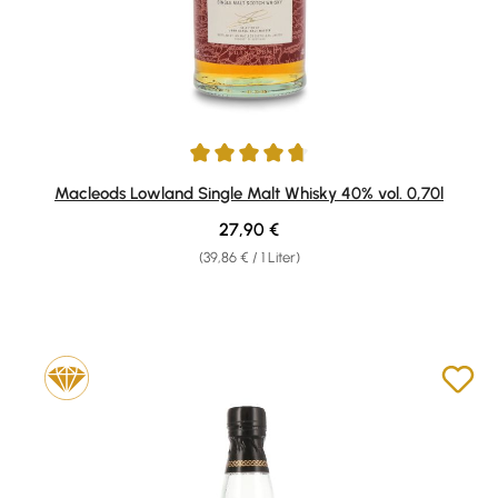
Durchschnittliche Bewertung von 4.69 von 5 Sternen
Macleods Lowland Single Malt Whisky 40% vol. 0,70l
Regulärer Preis:
27,90 €
(39,86 € / 1 Liter)