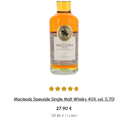
Durchschnittliche Bewertung von 4.7 von 5 Sternen
Macleods Speyside Single Malt Whisky 40% vol. 0,70l
Regulärer Preis:
27,90 €
(39,86 € / 1 Liter)