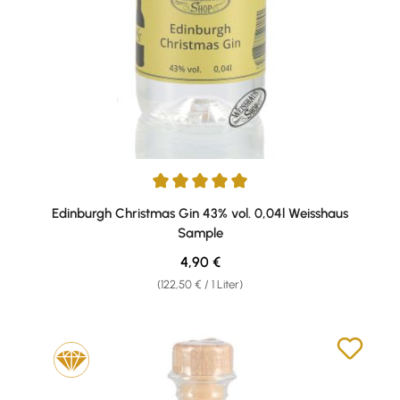
Durchschnittliche Bewertung von 5 von 5 Sternen
Edinburgh Christmas Gin 43% vol. 0,04l Weisshaus
Sample
Regulärer Preis:
4,90 €
(122,50 € / 1 Liter)