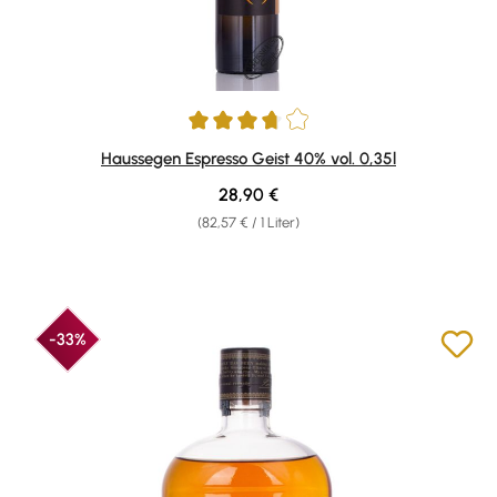
Durchschnittliche Bewertung von 3.8 von 5 Sternen
Haussegen Espresso Geist 40% vol. 0,35l
Regulärer Preis:
28,90 €
(82,57 € / 1 Liter)
-33%