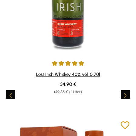
Durchschnittliche Bewertung von 4.89 von 5 Sternen
Lost Irish Whiskey 40% vol. 0,70l
Regulärer Preis:
34,90 €
(49,86 € / 1 Liter)