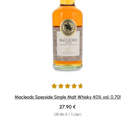
Durchschnittliche Bewertung von 4.7 von 5 Sternen
Macleods Speyside Single Malt Whisky 40% vol. 0,70l
Regulärer Preis:
27,90 €
(39,86 € / 1 Liter)