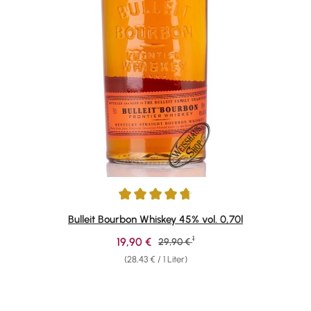
Durchschnittliche Bewertung von 4.69 von 5 Sternen
Bulleit Bourbon Whiskey 45% vol. 0,70l
1
Verkaufspreis:
19,90 €
Regulärer Preis:
29,90 €
(28,43 € / 1 Liter)