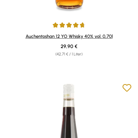
Durchschnittliche Bewertung von 4.75 von 5 Sternen
Auchentoshan 12 YO Whisky 40% vol. 0,70l
Regulärer Preis:
29,90 €
(42,71 € / 1 Liter)