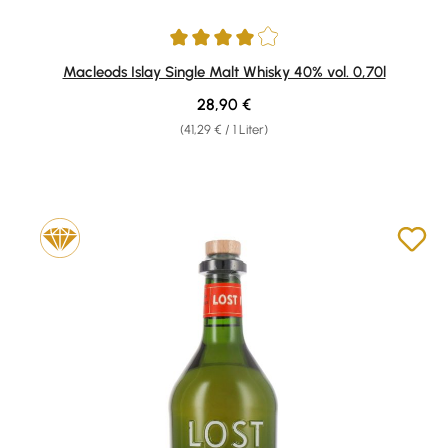
Durchschnittliche Bewertung von 4 von 5 Sternen
Macleods Islay Single Malt Whisky 40% vol. 0,70l
Regulärer Preis:
28,90 €
(41,29 € / 1 Liter)