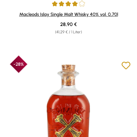
Durchschnittliche Bewertung von 4 von 5 Sternen
Macleods Islay Single Malt Whisky 40% vol. 0,70l
Regulärer Preis:
28,90 €
(41,29 € / 1 Liter)
-28%