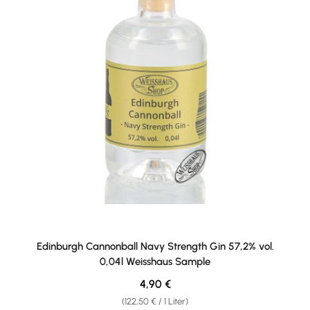
Edinburgh Cannonball Navy Strength Gin 57,2% vol.
0,04l Weisshaus Sample
Regulärer Preis:
4,90 €
(122,50 € / 1 Liter)