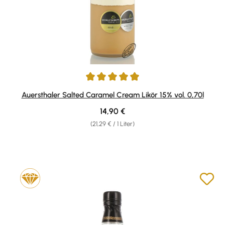
Durchschnittliche Bewertung von 4.89 von 5 Sternen
Auersthaler Salted Caramel Cream Likör 15% vol. 0,70l
Regulärer Preis:
14,90 €
(21,29 € / 1 Liter)