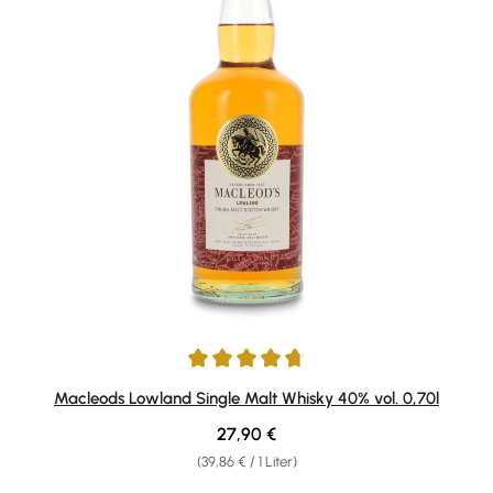
Durchschnittliche Bewertung von 4.69 von 5 Sternen
Macleods Lowland Single Malt Whisky 40% vol. 0,70l
Regulärer Preis:
27,90 €
(39,86 € / 1 Liter)