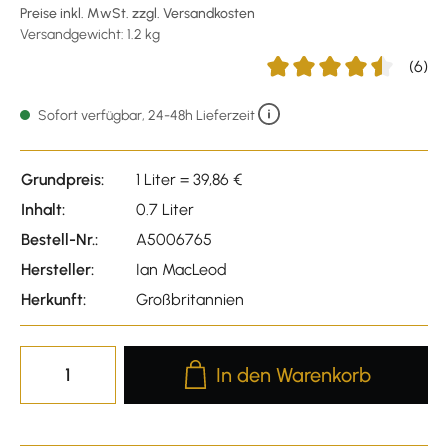
Preise inkl. MwSt. zzgl. Versandkosten
Versandgewicht: 1.2 kg
(6)
Durchschnittliche Bewert
Sofort verfügbar, 24-48h Lieferzeit
Grundpreis:
1 Liter = 39,86 €
Inhalt:
0.7 Liter
Bestell-Nr.:
A5006765
Hersteller:
Ian MacLeod
Herkunft:
Großbritannien
Produkt Anzahl: Gib den gewünscht
In den Warenkorb