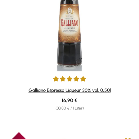
Durchschnittliche Bewertung von 4.92 von 5 Sternen
Galliano Espresso Liqueur 30% vol. 0,50l
Regulärer Preis:
16,90 €
(33,80 € / 1 Liter)