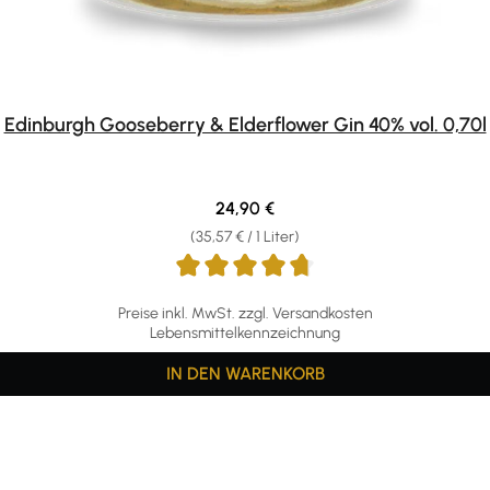
Edinburgh Gooseberry & Elderflower Gin 40% vol. 0,70l
Regulärer Preis:
24,90 €
(35,57 € / 1 Liter)
Preise inkl. MwSt. zzgl. Versandkosten
Lebensmittelkennzeichnung
IN DEN WARENKORB