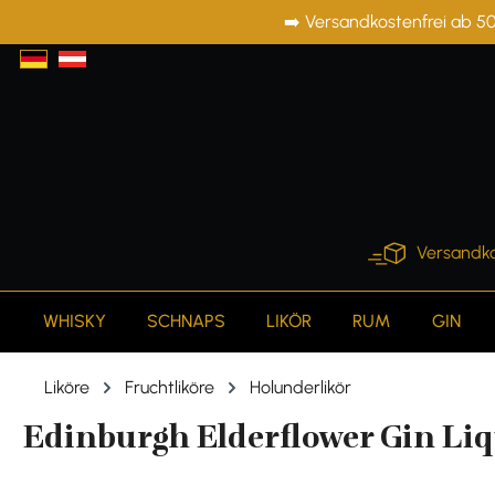
➡️ Versandkostenfrei ab 50
springen
Zur Hauptnavigation springen
Versandko
WHISKY
SCHNAPS
LIKÖR
RUM
GIN
Liköre
Fruchtliköre
Holunderlikör
Edinburgh Elderflower Gin Liqu