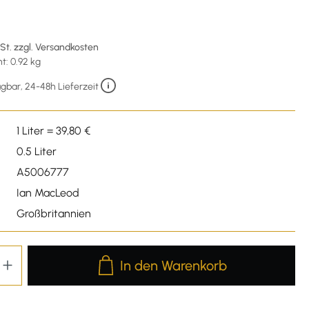
wSt. zzgl. Versandkosten
: 0.92 kg
gbar, 24-48h Lieferzeit
1 Liter = 39,80 €
0.5 Liter
A5006777
Ian MacLeod
Großbritannien
Produkt Anzahl: Gib den gewünschten We
In den Warenkorb