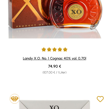
Durchschnittliche Bewertung von 4.94 von 5 Sternen
Landy X.O. No. 1 Cognac 40% vol. 0,70l
Regulärer Preis:
74,90 €
(107,00 € / 1 Liter)