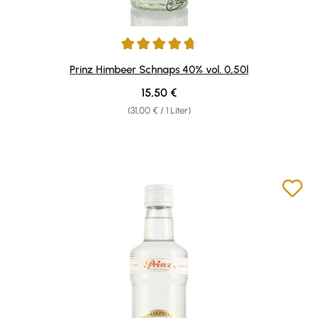
Durchschnittliche Bewertung von 4.76 von 5 Sternen
Prinz Himbeer Schnaps 40% vol. 0,50l
Regulärer Preis:
15,50 €
(31,00 € / 1 Liter)