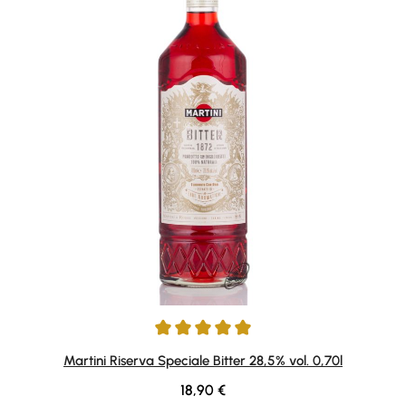
Durchschnittliche Bewertung von 5 von 5 Sternen
Martini Riserva Speciale Bitter 28,5% vol. 0,70l
Regulärer Preis:
18,90 €