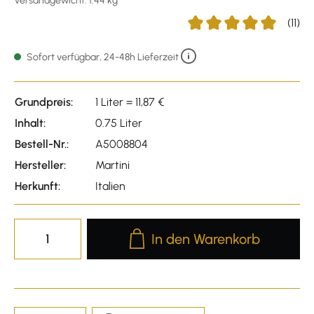
Versandgewicht: 1.44 kg
(11)
Durchschnittliche Bewert
Sofort verfügbar, 24-48h Lieferzeit
Grundpreis:
1 Liter = 11,87 €
Inhalt:
0.75 Liter
Bestell-Nr.:
A5008804
Hersteller:
Martini
Herkunft:
Italien
Produkt Anzahl: Gib den gewünscht
In den Warenkorb