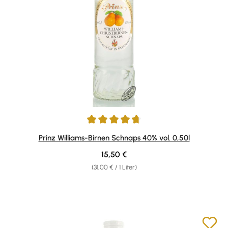
Durchschnittliche Bewertung von 4.79 von 5 Sternen
Prinz Williams-Birnen Schnaps 40% vol. 0,50l
Regulärer Preis:
15,50 €
(31,00 € / 1 Liter)