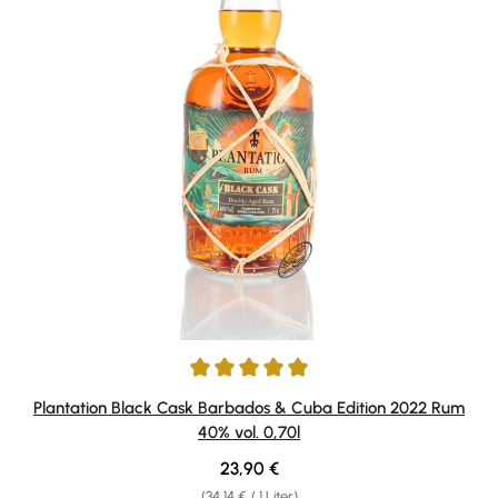
Durchschnittliche Bewertung von 5 von 5 Sternen
Plantation Black Cask Barbados & Cuba Edition 2022 Rum
40% vol. 0,70l
Regulärer Preis:
23,90 €
(34,14 € / 1 Liter)