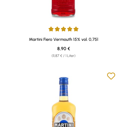
Durchschnittliche Bewertung von 5 von 5 Sternen
Martini Fiero Vermouth 15% vol. 0,75l
Regulärer Preis:
8,90 €
(11,87 € / 1 Liter)