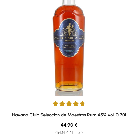
Durchschnittliche Bewertung von 4.84 von 5 Sternen
Havana Club Seleccion de Maestros Rum 45% vol. 0,70l
Regulärer Preis:
44,90 €
(64,14 € / 1 Liter)