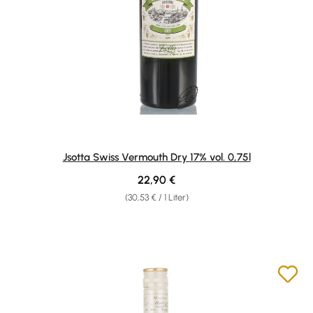
Jsotta Swiss Vermouth Dry 17% vol. 0,75l
Regulärer Preis:
22,90 €
(30,53 € / 1 Liter)