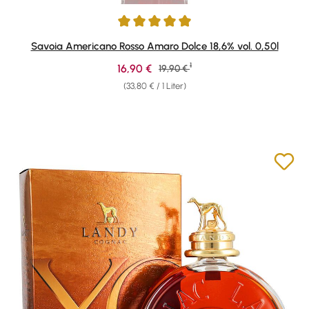
Durchschnittliche Bewertung von 5 von 5 Sternen
Savoia Americano Rosso Amaro Dolce 18,6% vol. 0,50l
1
Verkaufspreis:
16,90 €
Regulärer Preis:
19,90 €
(33,80 € / 1 Liter)