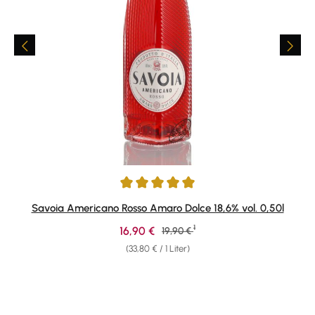
Durchschnittliche Bewertung von 5 von 5 Sternen
Savoia Americano Rosso Amaro Dolce 18,6% vol. 0,50l
1
Verkaufspreis:
16,90 €
Regulärer Preis:
19,90 €
(33,80 € / 1 Liter)