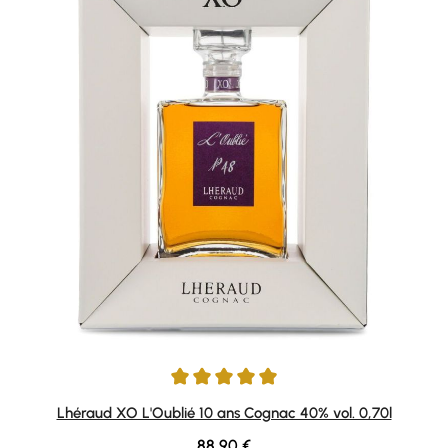
Durchschnittliche Bewertung von 5 von 5 Sternen
Lhéraud XO L'Oublié 10 ans Cognac 40% vol. 0,70l
Regulärer Preis:
88,90 €