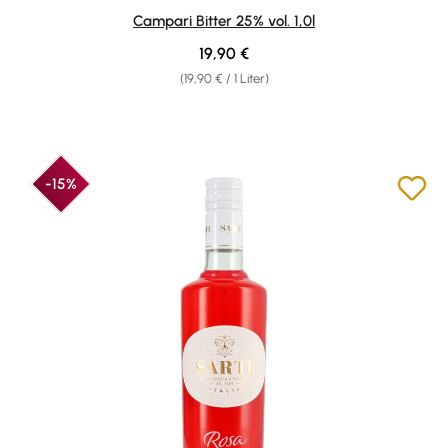
Durchschnittliche Bewertung von 4.92 von 5 Sternen
Campari Bitter 25% vol. 1,0l
Regulärer Preis:
19,90 €
(19,90 € / 1 Liter)
-15%