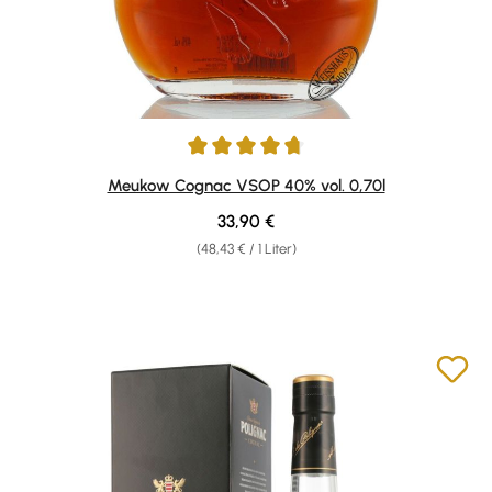
Durchschnittliche Bewertung von 4.75 von 5 Sternen
Meukow Cognac VSOP 40% vol. 0,70l
Regulärer Preis:
33,90 €
(48,43 € / 1 Liter)