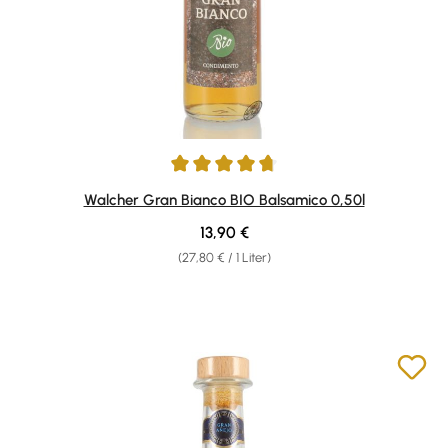
Durchschnittliche Bewertung von 4.75 von 5 Sternen
Walcher Gran Bianco BIO Balsamico 0,50l
Regulärer Preis:
13,90 €
(27,80 € / 1 Liter)