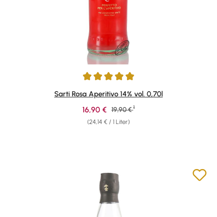
Durchschnittliche Bewertung von 5 von 5 Sternen
Sarti Rosa Aperitivo 14% vol. 0,70l
1
Verkaufspreis:
16,90 €
Regulärer Preis:
19,90 €
(24,14 € / 1 Liter)