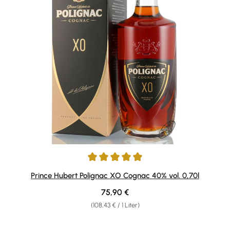
Durchschnittliche Bewertung von 4.88 von 5 Sternen
Prince Hubert Polignac XO Cognac 40% vol. 0,70l
Regulärer Preis:
75,90 €
(108,43 € / 1 Liter)