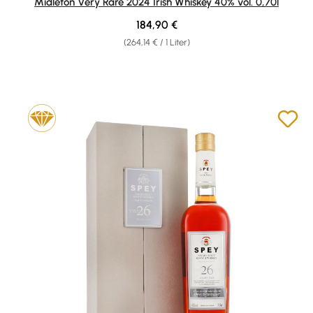
Midleton Very Rare 2024 Irish Whiskey 40% vol. 0,70l
Regulärer Preis:
184,90 €
(264,14 € / 1 Liter)