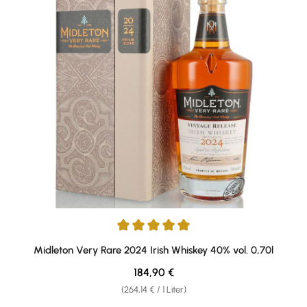
Durchschnittliche Bewertung von 5 von 5 Sternen
Midleton Very Rare 2024 Irish Whiskey 40% vol. 0,70l
Regulärer Preis:
184,90 €
(264,14 € / 1 Liter)