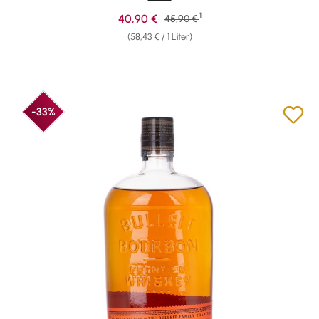
1
Verkaufspreis:
40,90 €
Regulärer Preis:
45,90 €
(58,43 € / 1 Liter)
-33%