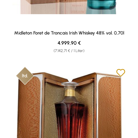
Midleton Foret de Troncais Irish Whiskey 48% vol. 0,70l
Regulärer Preis:
4.999,90 €
(7.142,71 € / 1 Liter)
ltd.