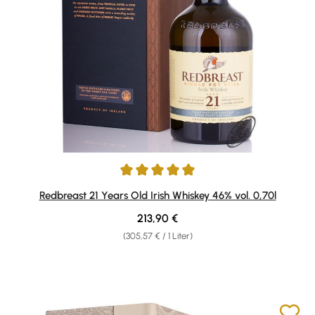
Durchschnittliche Bewertung von 5 von 5 Sternen
Redbreast 21 Years Old Irish Whiskey 46% vol. 0,70l
Regulärer Preis:
213,90 €
(305,57 € / 1 Liter)