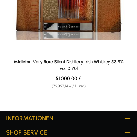
Midleton Very Rare Silent Distillery Irish Whiskey 53,9%
vol. 0,70l
Regulärer Preis:
51.000,00 €
(72.857,14 € / 1 Liter)
INFORMATIONEN
SHOP SERVICE