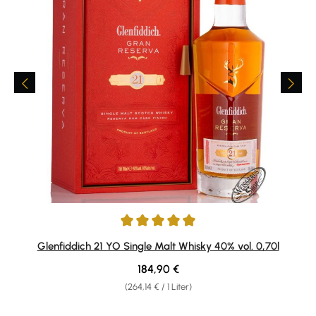
Durchschnittliche Bewertung von 4.88 von 5 Sternen
Glenfiddich 21 YO Single Malt Whisky 40% vol. 0,70l
Regulärer Preis:
184,90 €
(264,14 € / 1 Liter)