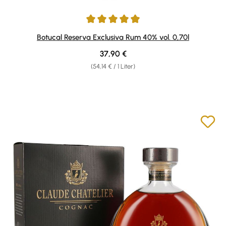
Durchschnittliche Bewertung von 4.91 von 5 Sternen
Botucal Reserva Exclusiva Rum 40% vol. 0,70l
Regulärer Preis:
37,90 €
(54,14 € / 1 Liter)