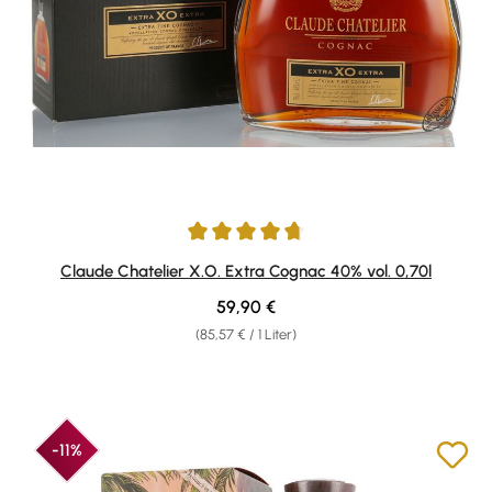
Durchschnittliche Bewertung von 4.75 von 5 Sternen
Claude Chatelier X.O. Extra Cognac 40% vol. 0,70l
Regulärer Preis:
59,90 €
(85,57 € / 1 Liter)
-11%