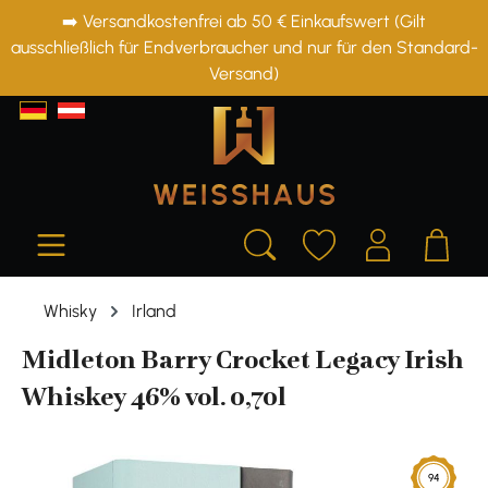
➡️ Versandkostenfrei ab 50 € Einkaufswert (Gilt
alt springen
ausschließlich für Endverbraucher und nur für den Standard-
Versand)
Whisky
Irland
Midleton Barry Crocket Legacy Irish
Whiskey 46% vol. 0,70l
Bildergalerie überspringen
94