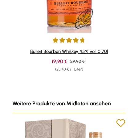
Durchschnittliche Bewertung von 4.69 von 5 Sternen
Bulleit Bourbon Whiskey 45% vol. 0,70l
1
Verkaufspreis:
19,90 €
Regulärer Preis:
29,90 €
(28,43 € / 1 Liter)
Produktgalerie überspringen
Weitere Produkte von Midleton ansehen