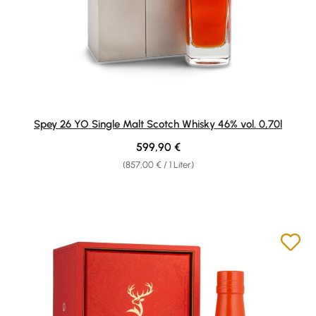
Spey 26 YO Single Malt Scotch Whisky 46% vol. 0,70l
Regulärer Preis:
599,90 €
(857,00 € / 1 Liter)