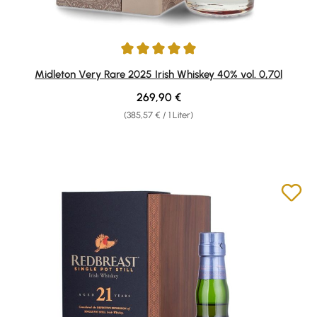
Durchschnittliche Bewertung von 5 von 5 Sternen
Midleton Very Rare 2025 Irish Whiskey 40% vol. 0,70l
Regulärer Preis:
269,90 €
(385,57 € / 1 Liter)