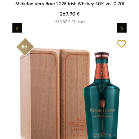
Durchschnittliche Bewertung von 5 von 5 Sternen
Midleton Very Rare 2025 Irish Whiskey 40% vol. 0,70l
Regulärer Preis:
269,90 €
(385,57 € / 1 Liter)
ltd.