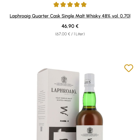
Durchschnittliche Bewertung von 4.9 von 5 Sternen
Laphroaig Quarter Cask Single Malt Whisky 48% vol. 0,70l
Regulärer Preis:
46,90 €
(67,00 € / 1 Liter)