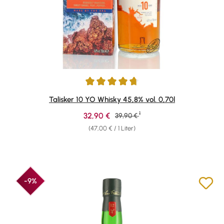
Durchschnittliche Bewertung von 4.78 von 5 Sternen
Talisker 10 YO Whisky 45,8% vol. 0,70l
1
Verkaufspreis:
32,90 €
Regulärer Preis:
39,90 €
(47,00 € / 1 Liter)
-9%