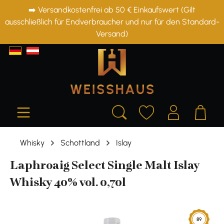
➡️ Versandkostenfrei ab 50 € Einkaufswert (Gilt
alt springen
ausschließlich für Endverbraucher und nur für den Standard-
Versand)
Whisky
Schottland
Islay
Laphroaig Select Single Malt Islay
Whisky 40% vol. 0,70l
Bildergalerie überspringen
89