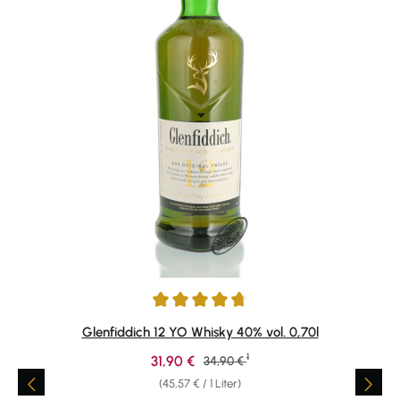
Durchschnittliche Bewertung von 4.8 von 5 Sternen
Glenfiddich 12 YO Whisky 40% vol. 0,70l
1
Verkaufspreis:
31,90 €
Regulärer Preis:
34,90 €
(45,57 € / 1 Liter)