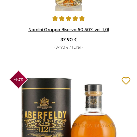
Durchschnittliche Bewertung von 4.9 von 5 Sternen
Nardini Grappa Riserva 50 50% vol. 1,0l
Regulärer Preis:
37,90 €
(37,90 € / 1 Liter)
-10%