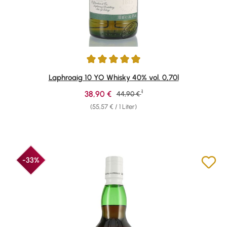
Durchschnittliche Bewertung von 4.91 von 5 Sternen
Laphroaig 10 YO Whisky 40% vol. 0,70l
1
Verkaufspreis:
38,90 €
Regulärer Preis:
44,90 €
(55,57 € / 1 Liter)
-33%