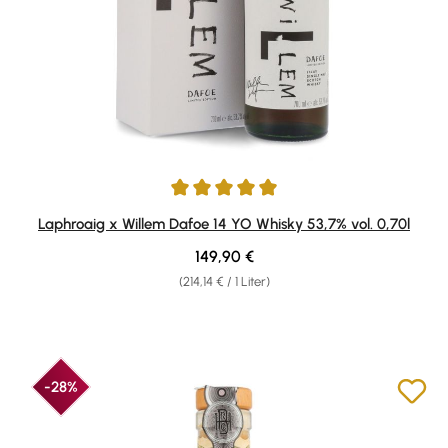
Durchschnittliche Bewertung von 5 von 5 Sternen
Laphroaig x Willem Dafoe 14 YO Whisky 53,7% vol. 0,70l
Regulärer Preis:
149,90 €
(214,14 € / 1 Liter)
-28%