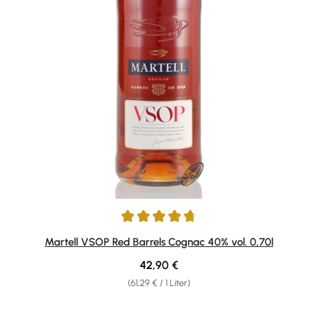
Durchschnittliche Bewertung von 4.83 von 5 Sternen
Martell VSOP Red Barrels Cognac 40% vol. 0,70l
Regulärer Preis:
42,90 €
(61,29 € / 1 Liter)