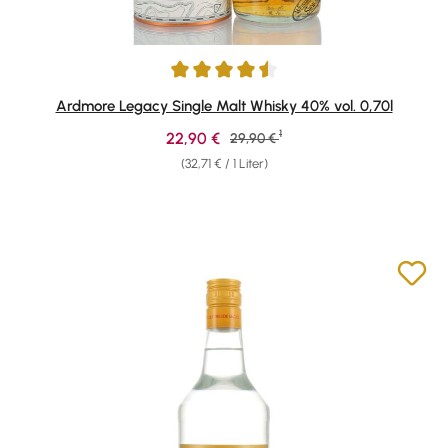
Durchschnittliche Bewertung von 4.61 von 5 Sternen
Ardmore Legacy Single Malt Whisky 40% vol. 0,70l
1
Verkaufspreis:
22,90 €
Regulärer Preis:
29,90 €
(32,71 € / 1 Liter)