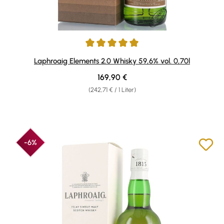
Durchschnittliche Bewertung von 5 von 5 Sternen
Laphroaig Elements 2.0 Whisky 59,6% vol. 0,70l
Regulärer Preis:
169,90 €
(242,71 € / 1 Liter)
-6%