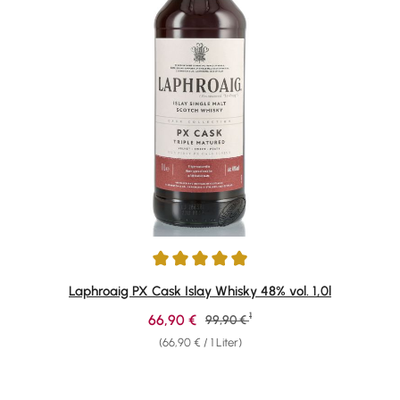
Durchschnittliche Bewertung von 4.91 von 5 Sternen
Laphroaig PX Cask Islay Whisky 48% vol. 1,0l
1
Verkaufspreis:
66,90 €
Regulärer Preis:
99,90 €
(66,90 € / 1 Liter)