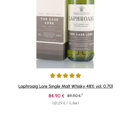
Durchschnittliche Bewertung von 4.91 von 5 Sternen
Laphroaig Lore Single Malt Whisky 48% vol. 0,70l
1
Verkaufspreis:
84,90 €
Regulärer Preis:
89,90 €
(121,29 € / 1 Liter)