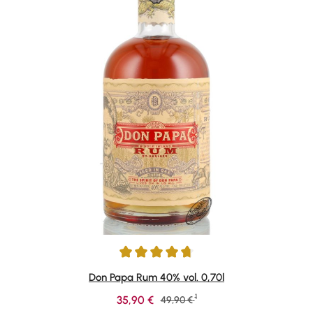
Durchschnittliche Bewertung von 4.87 von 5 Sternen
Don Papa Rum 40% vol. 0,70l
1
Verkaufspreis:
35,90 €
Regulärer Preis:
49,90 €