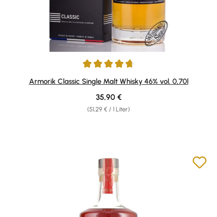
Durchschnittliche Bewertung von 4.75 von 5 Sternen
Armorik Classic Single Malt Whisky 46% vol. 0,70l
Regulärer Preis:
35,90 €
(51,29 € / 1 Liter)