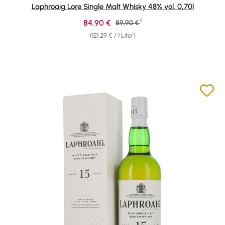
Durchschnittliche Bewertung von 4.91 von 5 Sternen
Laphroaig Lore Single Malt Whisky 48% vol. 0,70l
1
Verkaufspreis:
84,90 €
Regulärer Preis:
89,90 €
(121,29 € / 1 Liter)