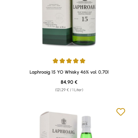
Durchschnittliche Bewertung von 5 von 5 Sternen
Laphroaig 15 YO Whisky 46% vol. 0,70l
Regulärer Preis:
84,90 €
(121,29 € / 1 Liter)