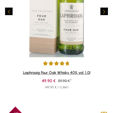
Durchschnittliche Bewertung von 4.76 von 5 Sternen
Laphroaig Four Oak Whisky 40% vol. 1,0l
1
Verkaufspreis:
49,90 €
Regulärer Preis:
59,90 €
(49,90 € / 1 Liter)