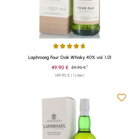
Durchschnittliche Bewertung von 4.76 von 5 Sternen
Laphroaig Four Oak Whisky 40% vol. 1,0l
1
Verkaufspreis:
49,90 €
Regulärer Preis:
59,90 €
(49,90 € / 1 Liter)