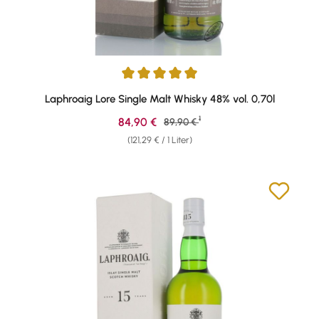
Durchschnittliche Bewertung von 4.91 von 5 Sternen
Laphroaig Lore Single Malt Whisky 48% vol. 0,70l
1
Verkaufspreis:
84,90 €
Regulärer Preis:
89,90 €
(121,29 € / 1 Liter)