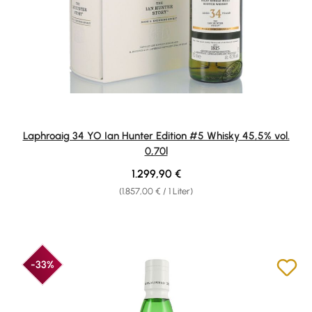
Laphroaig 34 YO Ian Hunter Edition #5 Whisky 45,5% vol.
0,70l
Regulärer Preis:
1.299,90 €
(1.857,00 € / 1 Liter)
-33%