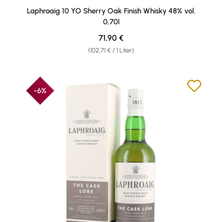
Durchschnittliche Bewertung von 4.7 von 5 Sternen
Laphroaig 10 YO Sherry Oak Finish Whisky 48% vol.
0,70l
Regulärer Preis:
71,90 €
(102,71 € / 1 Liter)
-6%