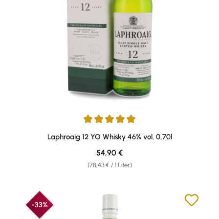
Durchschnittliche Bewertung von 5 von 5 Sternen
Laphroaig 12 YO Whisky 46% vol. 0,70l
Regulärer Preis:
54,90 €
(78,43 € / 1 Liter)
-33%