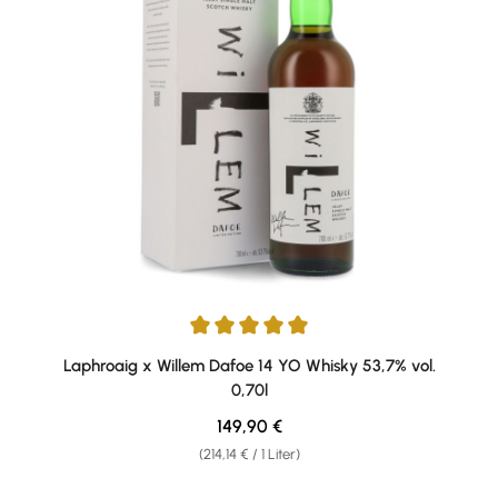
Durchschnittliche Bewertung von 5 von 5 Sternen
Laphroaig x Willem Dafoe 14 YO Whisky 53,7% vol.
0,70l
Regulärer Preis:
149,90 €
(214,14 € / 1 Liter)