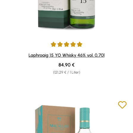
Durchschnittliche Bewertung von 5 von 5 Sternen
Laphroaig 15 YO Whisky 46% vol. 0,70l
Regulärer Preis:
84,90 €
(121,29 € / 1 Liter)