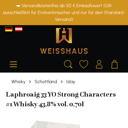
➡️ Versandkostenfrei ab 50 € Einkaufswert (Gilt
alt springen
ausschließlich für Endverbraucher und nur für den Standard-
Versand)
Whisky
Schottland
Islay
Laphroaig 33 YO Strong Characters
#1 Whisky 43,8% vol. 0,70l
Bildergalerie überspringen