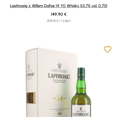
Durchschnittliche Bewertung von 5 von 5 Sternen
Laphroaig x Willem Dafoe 14 YO Whisky 53,7% vol. 0,70l
Regulärer Preis:
149,90 €
(214,14 € / 1 Liter)