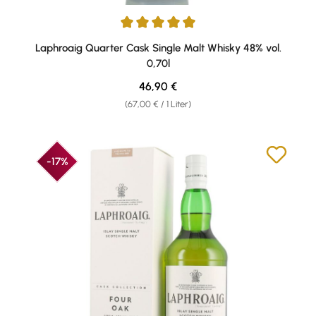
Durchschnittliche Bewertung von 4.9 von 5 Sternen
Laphroaig Quarter Cask Single Malt Whisky 48% vol.
0,70l
Regulärer Preis:
46,90 €
(67,00 € / 1 Liter)
-17%