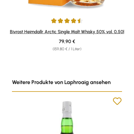
Durchschnittliche Bewertung von 4.5 von 5 Sternen
Bivrost Heimdallr Arctic Single Malt Whisky 50% vol. 0,50l
Regulärer Preis:
79,90 €
(159,80 € / 1 Liter)
Produktgalerie überspringen
Weitere Produkte von Laphroaig ansehen