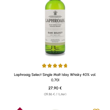
Durchschnittliche Bewertung von 4.76 von 5 Sternen
Laphroaig Select Single Malt Islay Whisky 40% vol.
0,70l
Regulärer Preis:
27,90 €
(39,86 € / 1 Liter)