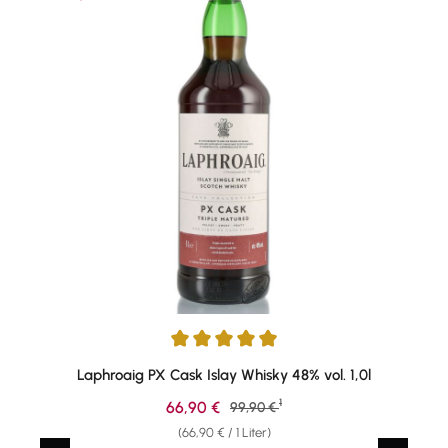
Durchschnittliche Bewertung von 4.91 von 5 Sternen
Laphroaig PX Cask Islay Whisky 48% vol. 1,0l
1
Verkaufspreis:
66,90 €
Regulärer Preis:
99,90 €
(66,90 € / 1 Liter)