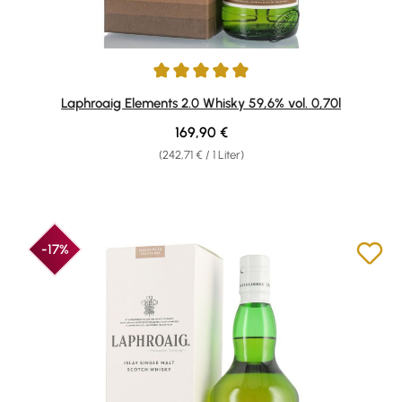
Durchschnittliche Bewertung von 5 von 5 Sternen
Laphroaig Elements 2.0 Whisky 59,6% vol. 0,70l
Regulärer Preis:
169,90 €
(242,71 € / 1 Liter)
-17%