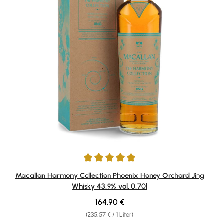
Durchschnittliche Bewertung von 5 von 5 Sternen
Macallan Harmony Collection Phoenix Honey Orchard Jing
Whisky 43,9% vol. 0,70l
Regulärer Preis:
164,90 €
(235,57 € / 1 Liter)