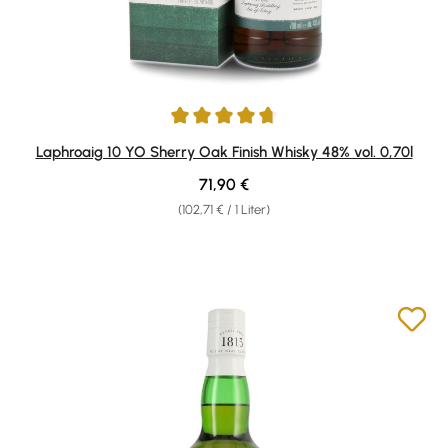
Durchschnittliche Bewertung von 4.7 von 5 Sternen
Laphroaig 10 YO Sherry Oak Finish Whisky 48% vol. 0,70l
Regulärer Preis:
71,90 €
(102,71 € / 1 Liter)