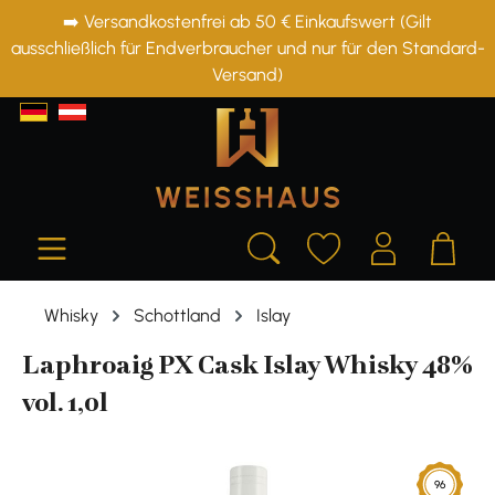
➡️ Versandkostenfrei ab 50 € Einkaufswert (Gilt
alt springen
ausschließlich für Endverbraucher und nur für den Standard-
Versand)
Whisky
Schottland
Islay
Laphroaig PX Cask Islay Whisky 48%
vol. 1,0l
Bildergalerie überspringen
96