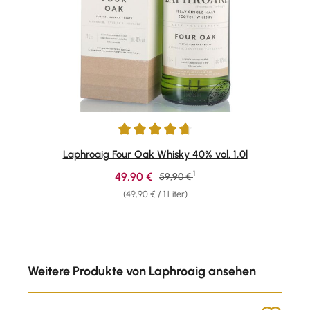
Durchschnittliche Bewertung von 4.76 von 5 Sternen
Laphroaig Four Oak Whisky 40% vol. 1,0l
1
Verkaufspreis:
49,90 €
Regulärer Preis:
59,90 €
(49,90 € / 1 Liter)
Produktgalerie überspringen
Weitere Produkte von Laphroaig ansehen