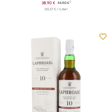
1
Verkaufspreis:
38,90 €
Regulärer Preis:
44,90 €
(55,57 € / 1 Liter)