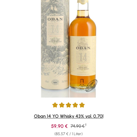
Durchschnittliche Bewertung von 4.88 von 5 Sternen
Oban 14 YO Whisky 43% vol. 0,70l
1
Verkaufspreis:
59,90 €
Regulärer Preis:
74,90 €
(85,57 € / 1 Liter)