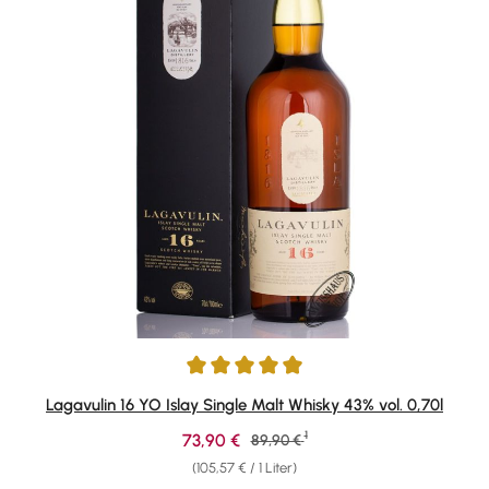
Durchschnittliche Bewertung von 4.95 von 5 Sternen
Lagavulin 16 YO Islay Single Malt Whisky 43% vol. 0,70l
1
Verkaufspreis:
73,90 €
Regulärer Preis:
89,90 €
(105,57 € / 1 Liter)