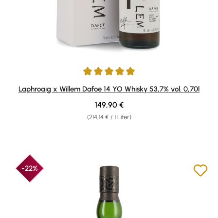
Durchschnittliche Bewertung von 5 von 5 Sternen
Laphroaig x Willem Dafoe 14 YO Whisky 53,7% vol. 0,70l
Regulärer Preis:
149,90 €
(214,14 € / 1 Liter)
-22%