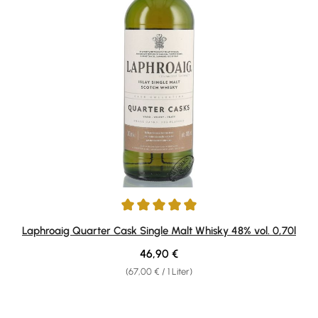
Durchschnittliche Bewertung von 4.9 von 5 Sternen
Laphroaig Quarter Cask Single Malt Whisky 48% vol. 0,70l
Regulärer Preis:
46,90 €
(67,00 € / 1 Liter)