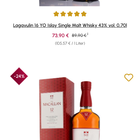
Durchschnittliche Bewertung von 4.95 von 5 Sternen
Lagavulin 16 YO Islay Single Malt Whisky 43% vol. 0,70l
1
Verkaufspreis:
73,90 €
Regulärer Preis:
89,90 €
(105,57 € / 1 Liter)
-24%