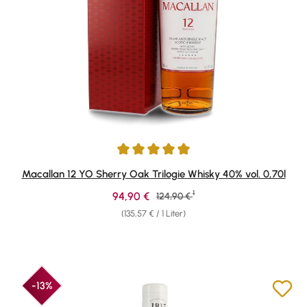
Durchschnittliche Bewertung von 4.91 von 5 Sternen
Macallan 12 YO Sherry Oak Trilogie Whisky 40% vol. 0,70l
1
Verkaufspreis:
94,90 €
Regulärer Preis:
124,90 €
(135,57 € / 1 Liter)
-13%