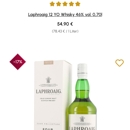
Durchschnittliche Bewertung von 5 von 5 Sternen
Laphroaig 12 YO Whisky 46% vol. 0,70l
Regulärer Preis:
54,90 €
(78,43 € / 1 Liter)
-17%