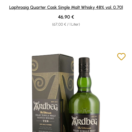
Durchschnittliche Bewertung von 4.9 von 5 Sternen
Laphroaig Quarter Cask Single Malt Whisky 48% vol. 0,70l
Regulärer Preis:
46,90 €
(67,00 € / 1 Liter)