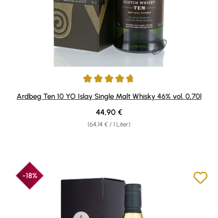
Durchschnittliche Bewertung von 4.87 von 5 Sternen
Ardbeg Ten 10 YO Islay Single Malt Whisky 46% vol. 0,70l
Regulärer Preis:
44,90 €
(64,14 € / 1 Liter)
-18%