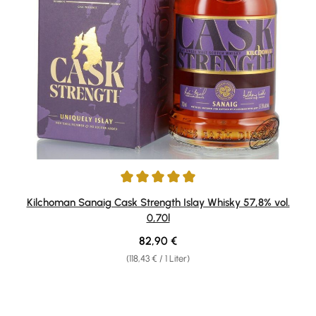
Durchschnittliche Bewertung von 5 von 5 Sternen
Kilchoman Sanaig Cask Strength Islay Whisky 57,8% vol.
0,70l
Regulärer Preis:
82,90 €
(118,43 € / 1 Liter)