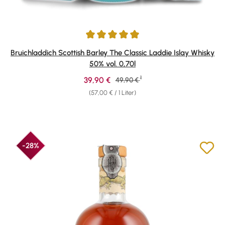
Durchschnittliche Bewertung von 4.92 von 5 Sternen
Bruichladdich Scottish Barley The Classic Laddie Islay Whisky
50% vol. 0,70l
1
Verkaufspreis:
39,90 €
Regulärer Preis:
49,90 €
(57,00 € / 1 Liter)
-28%