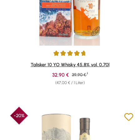
Durchschnittliche Bewertung von 4.78 von 5 Sternen
Talisker 10 YO Whisky 45,8% vol. 0,70l
1
Verkaufspreis:
32,90 €
Regulärer Preis:
39,90 €
(47,00 € / 1 Liter)
-20%