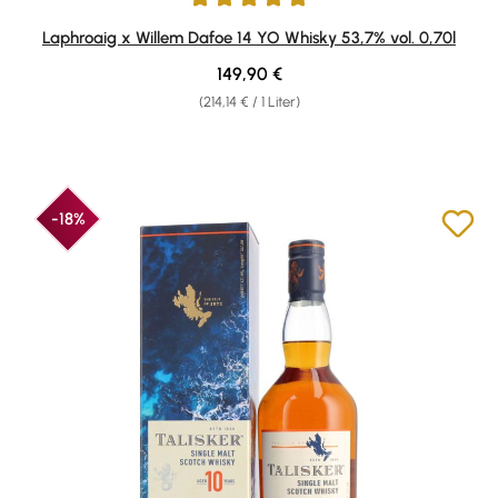
Durchschnittliche Bewertung von 5 von 5 Sternen
Laphroaig x Willem Dafoe 14 YO Whisky 53,7% vol. 0,70l
Regulärer Preis:
149,90 €
(214,14 € / 1 Liter)
-18%