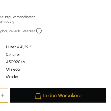
€
wSt. zzgl. Versandkosten
: 1.29 kg
gbar, 24-48h Lieferzeit
1 Liter = 41,29 €
0.7 Liter
A5002046
Olmeca
Mexiko
Produkt Anzahl: Gib den gewünschten We
In den Warenkorb