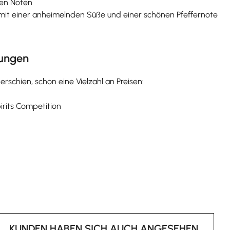
igen Noten
ig, mit einer anheimelnden Süße und einer schönen Pfeffernote
nungen
rschien, schon eine Vielzahl an Preisen:
pirits Competition
KUNDEN HABEN SICH AUCH ANGESEHEN