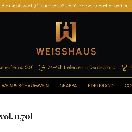
 € Einkaufswert (Gilt ausschließlich für Endverbraucher und nu
stenfrei ab 50€
24-48h Lieferzeit in Deutschland
WEIN & SCHAUMWEIN
GRAPPA
EDELBRAND
CO
ol. 0,70l