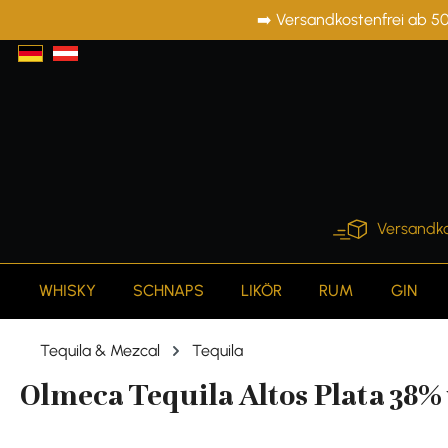
➡️ Versandkostenfrei ab 50
springen
Zur Hauptnavigation springen
Versandko
WHISKY
SCHNAPS
LIKÖR
RUM
GIN
Tequila & Mezcal
Tequila
Olmeca Tequila Altos Plata 38% v