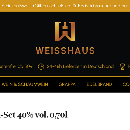
 € Einkaufswert (Gilt ausschließlich für Endverbraucher und nu
stenfrei ab 50€
24-48h Lieferzeit in Deutschland
WEIN & SCHAUMWEIN
GRAPPA
EDELBRAND
CO
Set 40% vol. 0,70l