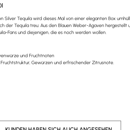
0l
n Silver Tequila wird dieses Mal von einer eleganten Box umhül
sich der Tequila treu: Aus den Blauen Weber-Agaven hergestel
uila-Fans und diejenigen, die es noch werden wollen.
gavenwürze und Fruchtnoten
 Fruchtstruktur, Gewürzen und erfrischender Zitrusnote.
KUNDEN HABEN SICH AUCH ANGESEHEN