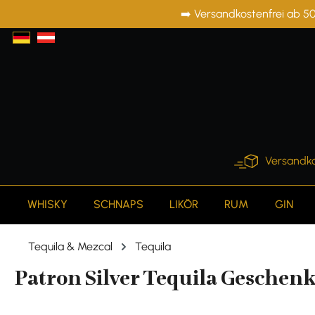
➡️ Versandkostenfrei ab 50
springen
Zur Hauptnavigation springen
Versandko
WHISKY
SCHNAPS
LIKÖR
RUM
GIN
Tequila & Mezcal
Tequila
Patron Silver Tequila Geschenk-