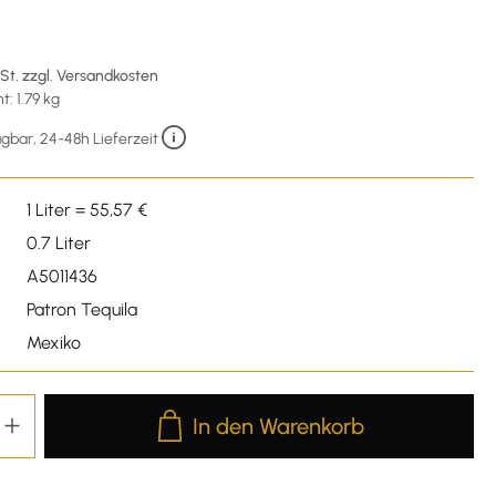
wSt. zzgl. Versandkosten
: 1.79 kg
gbar, 24-48h Lieferzeit
1 Liter = 55,57 €
0.7 Liter
A5011436
Patron Tequila
Mexiko
Produkt Anzahl: Gib den gewünschten We
In den Warenkorb