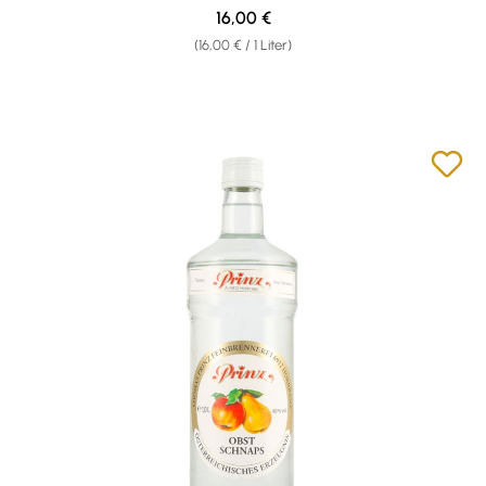
Regulärer Preis:
16,00 €
(16,00 € / 1 Liter)