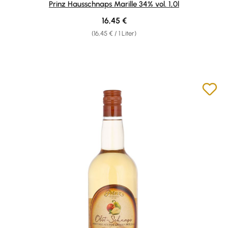
Prinz Hausschnaps Marille 34% vol. 1,0l
Regulärer Preis:
16,45 €
(16,45 € / 1 Liter)