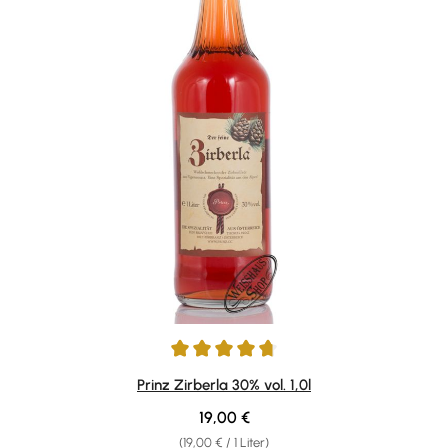
Durchschnittliche Bewertung von 4.78 von 5 Sternen
Prinz Zirberla 30% vol. 1,0l
Regulärer Preis:
19,00 €
(19,00 € / 1 Liter)