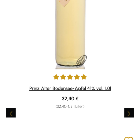
Durchschnittliche Bewertung von 4.88 von 5 Sternen
Prinz Alter Bodensee-Apfel 41% vol. 1,0l
Regulärer Preis:
32,40 €
(32,40 € / 1 Liter)