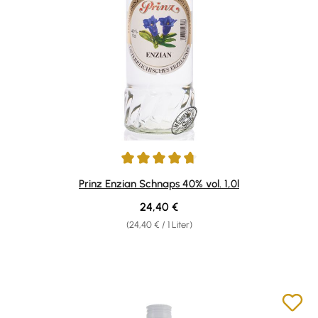
Durchschnittliche Bewertung von 4.8 von 5 Sternen
Prinz Enzian Schnaps 40% vol. 1,0l
Regulärer Preis:
24,40 €
(24,40 € / 1 Liter)