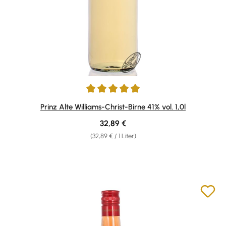
Durchschnittliche Bewertung von 4.95 von 5 Sternen
Prinz Alte Williams-Christ-Birne 41% vol. 1,0l
Regulärer Preis:
32,89 €
(32,89 € / 1 Liter)