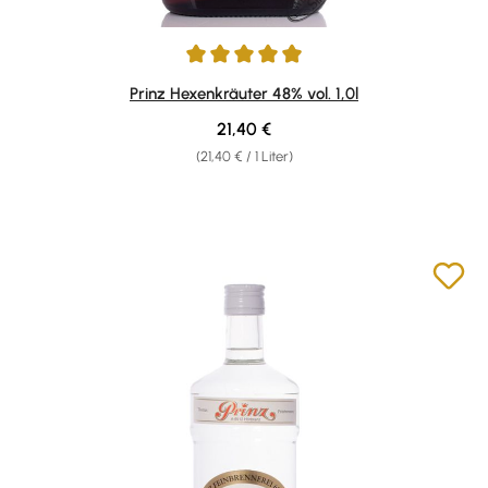
Durchschnittliche Bewertung von 4.9 von 5 Sternen
Prinz Hexenkräuter 48% vol. 1,0l
Regulärer Preis:
21,40 €
(21,40 € / 1 Liter)