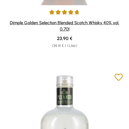
Durchschnittliche Bewertung von 4.86 von 5 Sternen
Dimple Golden Selection Blended Scotch Whisky 40% vol.
0,70l
Regulärer Preis:
23,90 €
(34,14 € / 1 Liter)