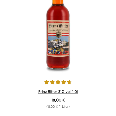
Durchschnittliche Bewertung von 4.71 von 5 Sternen
Prinz Bitter 31% vol. 1,0l
Regulärer Preis:
18,00 €
(18,00 € / 1 Liter)