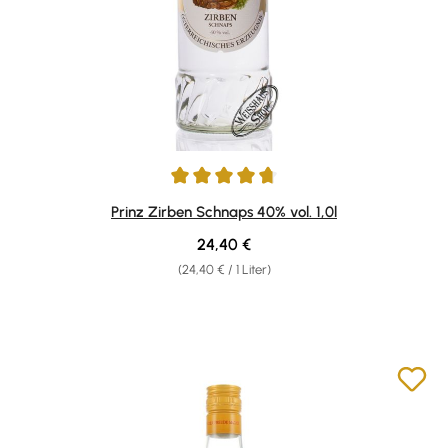
Durchschnittliche Bewertung von 4.78 von 5 Sternen
Prinz Zirben Schnaps 40% vol. 1,0l
Regulärer Preis:
24,40 €
(24,40 € / 1 Liter)