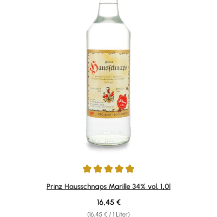
Durchschnittliche Bewertung von 4.92 von 5 Sternen
Prinz Hausschnaps Marille 34% vol. 1,0l
Regulärer Preis:
16,45 €
(16,45 € / 1 Liter)