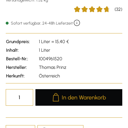
Versandgewicht: 1.52 kg
(32)
Durchschnittliche Bewertu
Sofort verfügbar, 24-48h Lieferzeit
Grundpreis:
1 Liter = 15,40 €
Inhalt:
1 Liter
Bestell-Nr.:
1004961520
Hersteller:
Thomas Prinz
Herkunft:
Österreich
Produkt Anzahl: Gib den gewünscht
In den Warenkorb