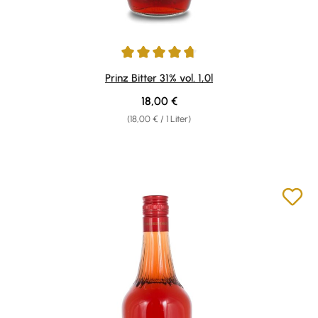
Durchschnittliche Bewertung von 4.71 von 5 Sternen
Prinz Bitter 31% vol. 1,0l
Regulärer Preis:
18,00 €
(18,00 € / 1 Liter)