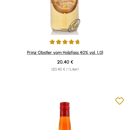
Durchschnittliche Bewertung von 4.75 von 5 Sternen
Prinz Obstler vom Holzfass 40% vol. 1,0l
Regulärer Preis:
20,40 €
(20,40 € / 1 Liter)