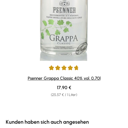
Durchschnittliche Bewertung von 4.75 von 5 Sternen
Psenner Grappa Classic 40% vol. 0,70l
Regulärer Preis:
17,90 €
(25,57 € / 1 Liter)
Produktgalerie überspringen
Kunden haben sich auch angesehen