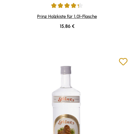
Durchschnittliche Bewertung von 4.35 von 5 Sternen
Prinz Holzkiste für 1,0l-Flasche
Regulärer Preis:
15,86 €