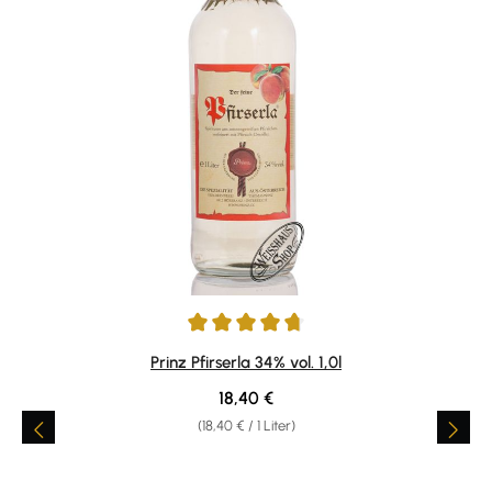
Durchschnittliche Bewertung von 4.82 von 5 Sternen
Prinz Pfirserla 34% vol. 1,0l
Regulärer Preis:
18,40 €
(18,40 € / 1 Liter)