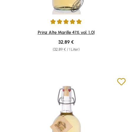
Durchschnittliche Bewertung von 4.96 von 5 Sternen
Prinz Alte Marille 41% vol. 1,0l
Regulärer Preis:
32,89 €
(32,89 € / 1 Liter)