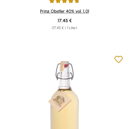
Durchschnittliche Bewertung von 4.81 von 5 Sternen
Prinz Obstler 40% vol. 1,0l
Regulärer Preis:
17,45 €
(17,45 € / 1 Liter)