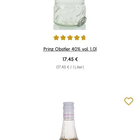
Durchschnittliche Bewertung von 4.81 von 5 Sternen
Prinz Obstler 40% vol. 1,0l
Regulärer Preis:
17,45 €
(17,45 € / 1 Liter)