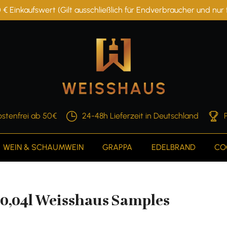
 € Einkaufswert (Gilt ausschließlich für Endverbraucher und nu
stenfrei ab 50€
24-48h Lieferzeit in Deutschland
WEIN & SCHAUMWEIN
GRAPPA
EDELBRAND
CO
. 0,04l Weisshaus Samples