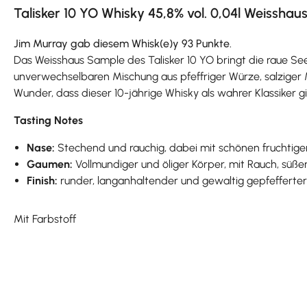
Talisker 10 YO Whisky 45,8% vol. 0,04l Weissha
Jim Murray gab diesem Whisk(e)y 93 Punkte.
Das Weisshaus Sample des Talisker 10 YO bringt die raue Seel
unverwechselbaren Mischung aus pfeffriger Würze, salziger 
Wunder, dass dieser 10-jährige Whisky als wahrer Klassiker gil
Tasting Notes
Nase:
Stechend und rauchig, dabei mit schönen fruchtig
Gaumen:
Vollmundiger und öliger Körper, mit Rauch, süße
Finish:
runder, langanhaltender und gewaltig gepfeffert
Mit Farbstoff