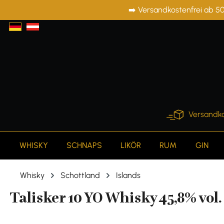
➡️ Versandkostenfrei ab 50
springen
Zur Hauptnavigation springen
Versandko
WHISKY
SCHNAPS
LIKÖR
RUM
GIN
Whisky
Schottland
Islands
Talisker 10 YO Whisky 45,8% vol