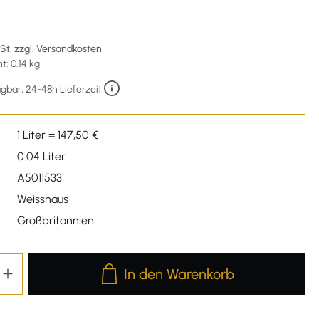
wSt. zzgl. Versandkosten
: 0.14 kg
gbar, 24-48h Lieferzeit
1 Liter = 147,50 €
0.04 Liter
A5011533
Weisshaus
Großbritannien
Produkt Anzahl: Gib den gewünschten We
In den Warenkorb