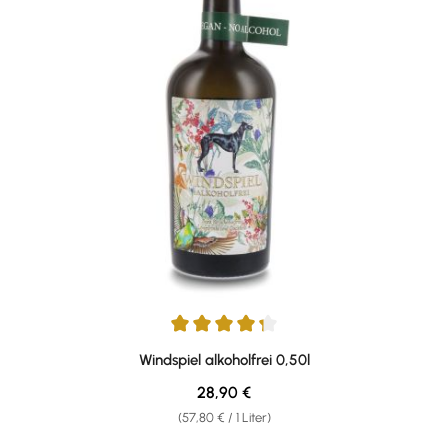
Durchschnittliche Bewertung von 4.2 von 5 Sternen
Windspiel alkoholfrei 0,50l
Regulärer Preis:
28,90 €
(57,80 € / 1 Liter)