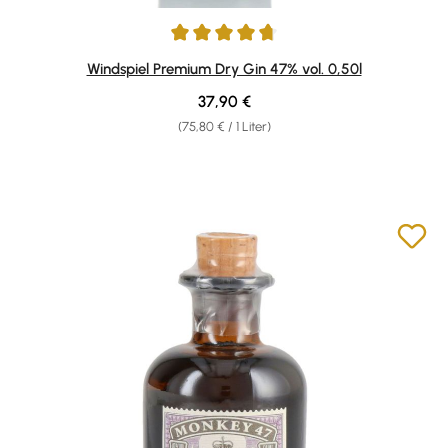
Durchschnittliche Bewertung von 4.77 von 5 Sternen
Windspiel Premium Dry Gin 47% vol. 0,50l
Regulärer Preis:
37,90 €
(75,80 € / 1 Liter)