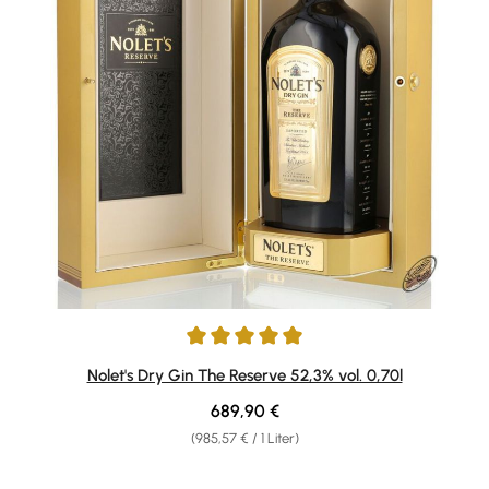
Durchschnittliche Bewertung von 5 von 5 Sternen
Nolet's Dry Gin The Reserve 52,3% vol. 0,70l
Regulärer Preis:
689,90 €
(985,57 € / 1 Liter)