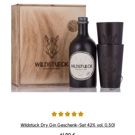
Durchschnittliche Bewertung von 4.96 von 5 Sternen
Wildstück Dry Gin Geschenk-Set 42% vol. 0,50l
Regulärer Preis:
61,90 €