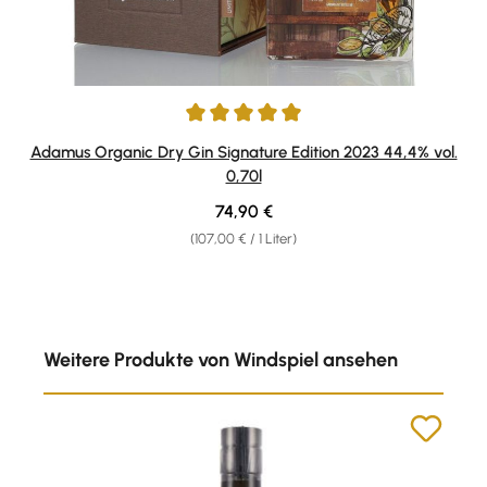
Durchschnittliche Bewertung von 5 von 5 Sternen
Adamus Organic Dry Gin Signature Edition 2023 44,4% vol.
0,70l
Regulärer Preis:
74,90 €
(107,00 € / 1 Liter)
Produktgalerie überspringen
Weitere Produkte von Windspiel ansehen