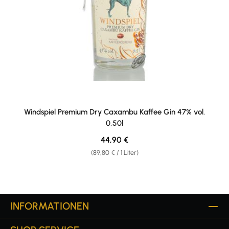
Windspiel Premium Dry Caxambu Kaffee Gin 47% vol.
0,50l
Regulärer Preis:
44,90 €
(89,80 € / 1 Liter)
INFORMATIONEN