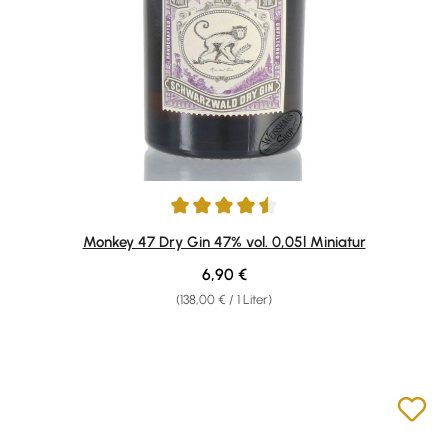
Durchschnittliche Bewertung von 4.61 von 5 Sternen
Monkey 47 Dry Gin 47% vol. 0,05l Miniatur
Regulärer Preis:
6,90 €
(138,00 € / 1 Liter)