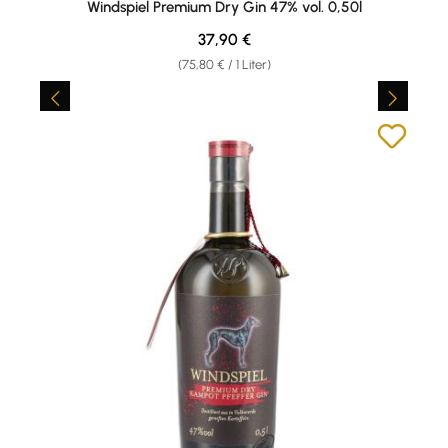
Windspiel Premium Dry Gin 47% vol. 0,50l
Regulärer Preis:
37,90 €
(75,80 € / 1 Liter)