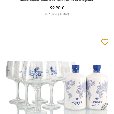
Regulärer Preis:
99,90 €
(57,09 € / 1 Liter)