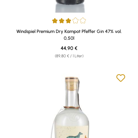
Durchschnittliche Bewertung von 3 von 5 Sternen
Windspiel Premium Dry Kampot Pfeffer Gin 47% vol.
0,50l
Regulärer Preis:
44,90 €
(89,80 € / 1 Liter)