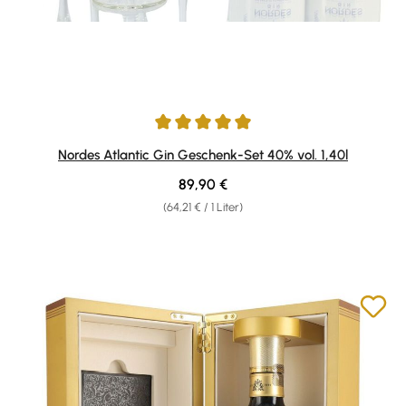
Durchschnittliche Bewertung von 5 von 5 Sternen
Nordes Atlantic Gin Geschenk-Set 40% vol. 1,40l
Regulärer Preis:
89,90 €
(64,21 € / 1 Liter)