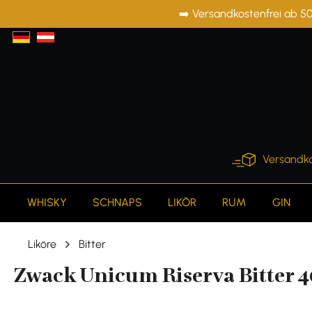
➡️ Versandkostenfrei ab 50
springen
Zur Hauptnavigation springen
Versandko
WHISKY
SCHNAPS
LIKÖR
RUM
GIN
Liköre
Bitter
Zwack Unicum Riserva Bitter 40