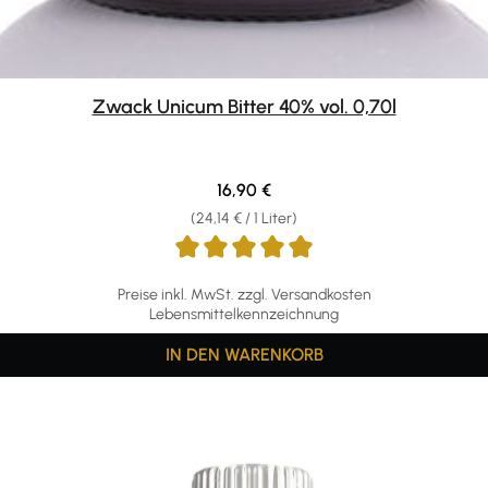
Zwack Unicum Bitter 40% vol. 0,70l
Regulärer Preis:
16,90 €
(24,14 € / 1 Liter)
Preise inkl. MwSt. zzgl. Versandkosten
Lebensmittelkennzeichnung
IN DEN WARENKORB