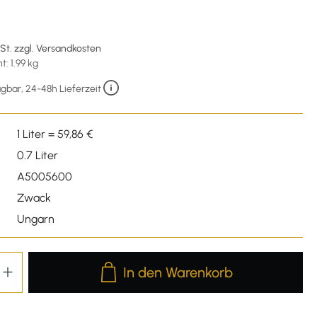
wSt. zzgl. Versandkosten
: 1.99 kg
gbar, 24-48h Lieferzeit
1 Liter = 59,86 €
0.7 Liter
A5005600
Zwack
Ungarn
Produkt Anzahl: Gib den gewünschten We
In den Warenkorb