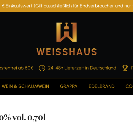
 € Einkaufswert (Gilt ausschließlich für Endverbraucher und nu
stenfrei ab 50€
24-48h Lieferzeit in Deutschland
WEIN & SCHAUMWEIN
GRAPPA
EDELBRAND
CO
% vol. 0,70l