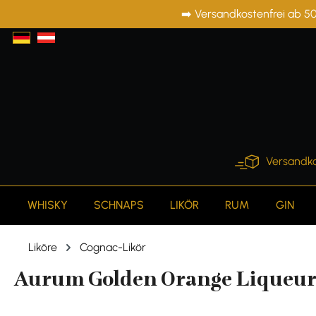
➡️ Versandkostenfrei ab 50
springen
Zur Hauptnavigation springen
Versandko
WHISKY
SCHNAPS
LIKÖR
RUM
GIN
Liköre
Cognac-Likör
Aurum Golden Orange Liqueur 4