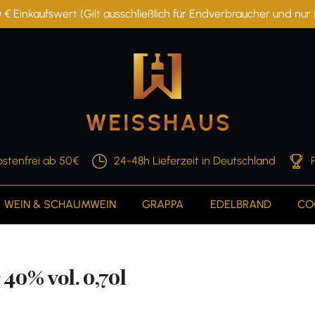
 € Einkaufswert (Gilt ausschließlich für Endverbraucher und nu
stenfrei ab 50€
24-48h Lieferzeit in Deutschland
WEIN & SCHAUMWEIN
GRAPPA
EDELBRAND
CO
0% vol. 0,70l