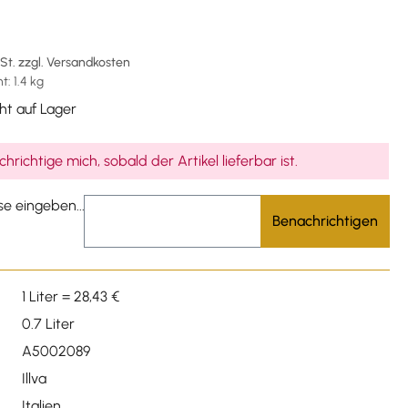
wSt. zzgl. Versandkosten
: 1.4 kg
ht auf Lager
hrichtige mich, sobald der Artikel lieferbar ist.
se eingeben...
Benachrichtigen
1 Liter = 28,43 €
0.7 Liter
A5002089
Illva
Italien