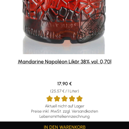
Mandarine Napoléon Likör 38% vol. 0,70l
Regulärer Preis:
17,90 €
(25,57 € / 1 Liter)
Aktuell nicht auf Lager
Preise inkl. MwSt. zzgl. Versandkosten
Lebensmittelkennzeichnung
IN DEN WARENKORB