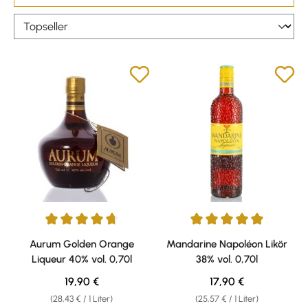
Durchschnittliche Bewertung von 4.8 von 5 Sternen
Durchschnittliche Bewertung v
Aurum Golden Orange
Mandarine Napoléon Likör
Liqueur 40% vol. 0,70l
38% vol. 0,70l
Regulärer Preis:
Regulärer Preis:
19,90 €
17,90 €
(28,43 € / 1 Liter)
(25,57 € / 1 Liter)