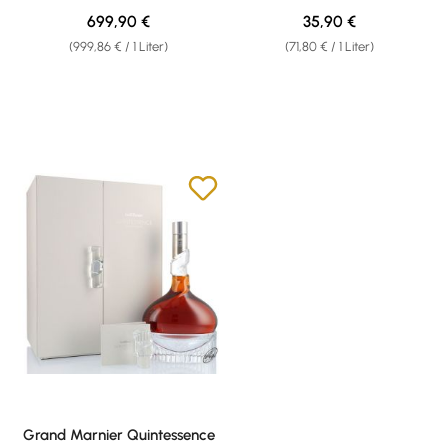
0,50l
Regulärer Preis:
Regulärer Preis:
699,90 €
35,90 €
(999,86 € / 1 Liter)
(71,80 € / 1 Liter)
Grand Marnier Quintessence