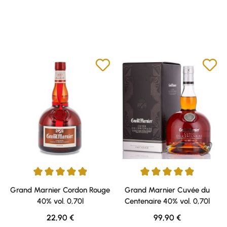
Durchschnittliche Bewertung von 4.92 von 5 Sternen
Durchschnittliche Bewertung v
Grand Marnier Cordon Rouge
Grand Marnier Cuvée du
40% vol. 0,70l
Centenaire 40% vol. 0,70l
Regulärer Preis:
Regulärer Preis:
22,90 €
99,90 €