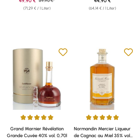
Verkaufspreis:
Regulärer Preis:
49,90 €
Regulärer Preis:
44,90 €
59,90 €
(71,29 € / 1 Liter)
(64,14 € / 1 Liter)
Durchschnittliche Bewertung von 5 von 5 Sternen
Durchschnittliche Bewertung v
Grand Marnier Révélation
Normandin Mercier Liqueur
Grande Cuvée 40% vol. 0,70l
de Cognac au Miel 35% vol.