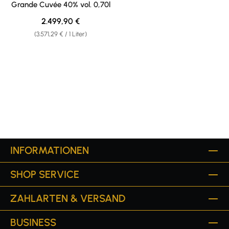
Grande Cuvée 40% vol. 0,70l
Regulärer Preis:
2.499,90 €
(3.571,29 € / 1 Liter)
INFORMATIONEN
SHOP SERVICE
ZAHLARTEN & VERSAND
BUSINESS