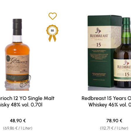
88
rioch 12 YO Single Malt
Redbreast 15 Years Ol
isky 48% vol. 0,70l
Whiskey 46% vol. 0
Regulärer Preis:
Regulärer Pr
48,90 €
78,90 €
(69,86 € / 1 Liter)
(112,71 € / 1 Liter)