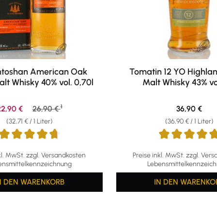
toshan American Oak
Tomatin 12 YO Highlan
alt Whisky 40% vol. 0,70l
Malt Whisky 43% vol
1
erkaufspreis:
Regulärer Preis:
Regulärer Pr
22,90 €
26,90 €
36,90 €
(32,71 € / 1 Liter)
(36,90 € / 1 Liter)
ttliche Bewertung von 4.65 von 5 Sternen
Durchschnittliche Bewertun
kl. MwSt. zzgl. Versandkosten
Preise inkl. MwSt. zzgl. Ver
ensmittelkennzeichnung
Lebensmittelkennzeic
N DEN WARENKORB
IN DEN WARENKO