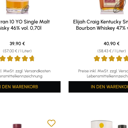
ran 10 YO Single Malt
Elijah Craig Kentucky S
isky 46% vol. 0,70l
Bourbon Whiskey 47% v
Regulärer Preis:
Regulärer Pr
39,90 €
40,90 €
(57,00 € / 1 Liter)
(58,43 € / 1 Liter)
ttliche Bewertung von 4.79 von 5 Sternen
Durchschnittliche Bewertun
kl. MwSt. zzgl. Versandkosten
Preise inkl. MwSt. zzgl. Ver
ensmittelkennzeichnung
Lebensmittelkennzeic
N DEN WARENKORB
IN DEN WARENKO