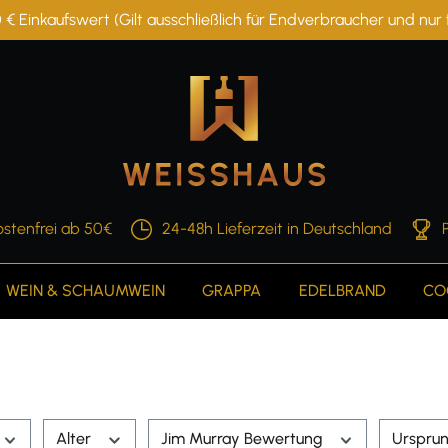
 € Einkaufswert (Gilt ausschließlich für Endverbraucher und nu
stenfrei ab 50€
24-48h Lieferzeit in Deutschland
WEIN & SCHAUMWEIN
GRAPPA
EDELBRAND
CO
Alter
Jim Murray Bewertung
Urspru