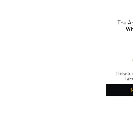
The Ar
Wh
Durchschni
Preise in
Leb
I