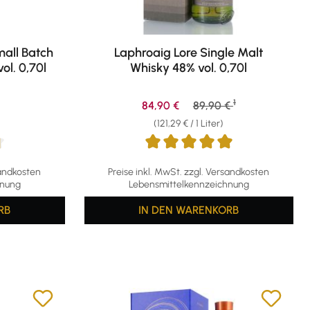
mall Batch
Laphroaig Lore Single Malt
ol. 0,70l
Whisky 48% vol. 0,70l
1
eis:
Verkaufspreis:
Regulärer Preis:
84,90 €
89,90 €
(121,29 € / 1 Liter)
g von 4.71 von 5 Sternen
Durchschnittliche Bewertung von 4.91 von 5
sandkosten
Preise inkl. MwSt. zzgl. Versandkosten
hnung
Lebensmittelkennzeichnung
RB
IN DEN WARENKORB