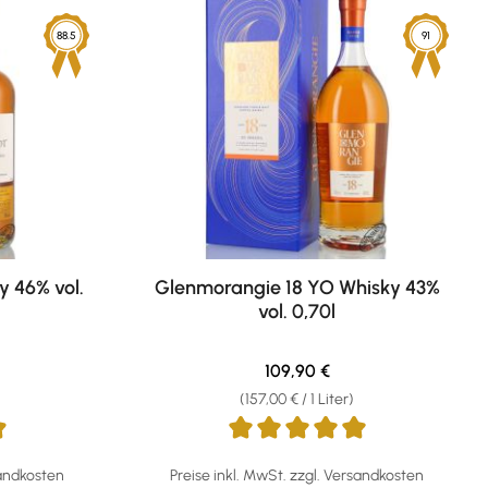
88.5
91
y 46% vol.
Glenmorangie 18 YO Whisky 43%
vol. 0,70l
eis:
Regulärer Preis:
109,90 €
(157,00 € / 1 Liter)
g von 4.89 von 5 Sternen
Durchschnittliche Bewertung von 4.9 von 5 
sandkosten
Preise inkl. MwSt. zzgl. Versandkosten