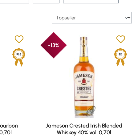
-13%
91.5
90
 Bourbon
Jameson Crested Irish Blended
0,70l
Whiskey 40% vol. 0,70l