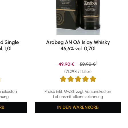
d Single
Ardbeg AN OA Islay Whisky
. 1,0l
46,6% vol. 0,70l
1
eis:
Verkaufspreis:
Regulärer Preis:
49,90 €
59,90 €
(71,29 € / 1 Liter)
g von 4.81 von 5 Sternen
Durchschnittliche Bewertung von 4.89 von 5
sandkosten
Preise inkl. MwSt. zzgl. Versandkosten
hnung
Lebensmittelkennzeichnung
RB
IN DEN WARENKORB