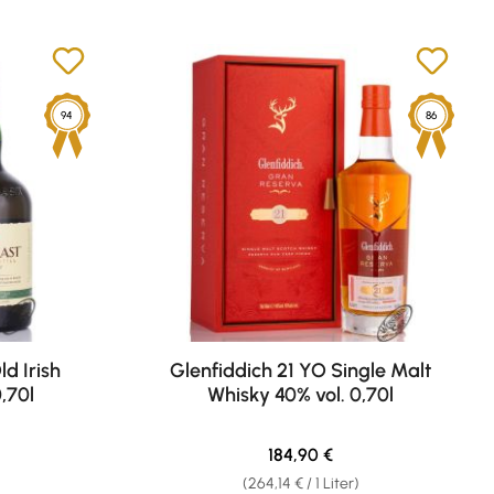
94
86
d Irish
Glenfiddich 21 YO Single Malt
,70l
Whisky 40% vol. 0,70l
eis:
Regulärer Preis:
184,90 €
(264,14 € / 1 Liter)