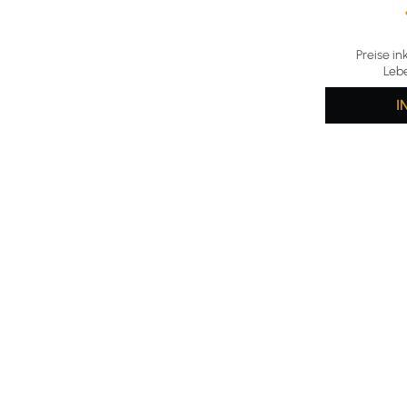
Durchschni
Preise in
Leb
I