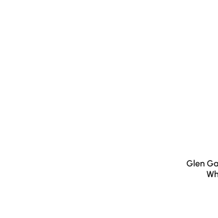
Glen Ga
Wh