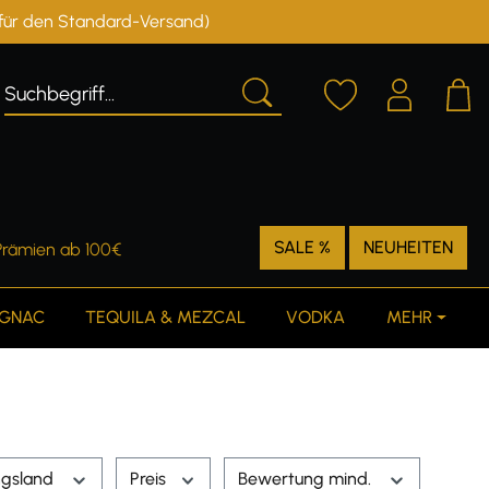
r für den Standard-Versand)
Deutschland
Österreich
SALE %
NEUHEITEN
Prämien ab 100€
GNAC
TEQUILA & MEZCAL
VODKA
MEHR
ngsland
Preis
Bewertung mind.