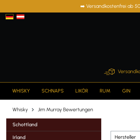
➡️ Versandkostenfrei ab 50
springen
Zur Hauptnavigation springen
Versandko
WHISKY
SCHNAPS
LIKÖR
RUM
GIN
Whisky
Jim Murray Bewertungen
Schottland
Hersteller
Irland