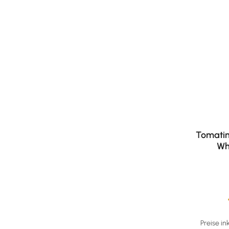
Tomatin
Wh
Durchschni
Preise in