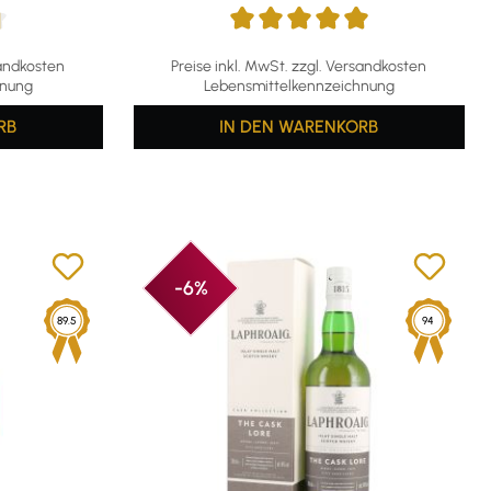
g von 4.85 von 5 Sternen
Durchschnittliche Bewertung von 4.88 von 5
sandkosten
Preise inkl. MwSt. zzgl. Versandkosten
hnung
Lebensmittelkennzeichnung
RB
IN DEN WARENKORB
-6%
89.5
94