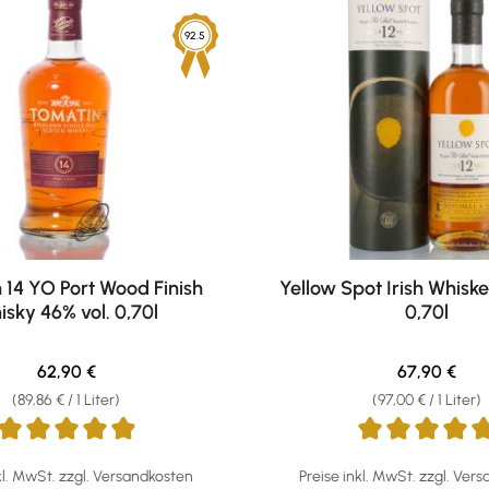
92.5
 14 YO Port Wood Finish
Yellow Spot Irish Whiske
isky 46% vol. 0,70l
0,70l
Regulärer Preis:
Regulärer Pr
62,90 €
67,90 €
(89,86 € / 1 Liter)
(97,00 € / 1 Liter)
ttliche Bewertung von 4.89 von 5 Sternen
Durchschnittliche Bewertun
kl. MwSt. zzgl. Versandkosten
Preise inkl. MwSt. zzgl. Ver