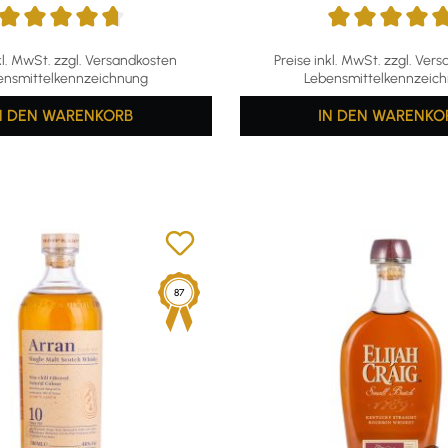
ttliche Bewertung von 4.78 von 5 Sternen
Durchschnittliche Bewertun
kl. MwSt. zzgl. Versandkosten
Preise inkl. MwSt. zzgl. Ver
ensmittelkennzeichnung
Lebensmittelkennzeic
N DEN WARENKORB
IN DEN WARENKO
87