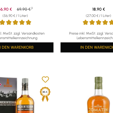
1
erkaufspreis:
Regulärer Preis:
Regulärer Pr
56,90 €
69,90 €
18,90 €
(56,90 € / 1 Liter)
(27,00 € / 1 Liter)
ttliche Bewertung von 4.88 von 5 Sternen
Durchschnittliche Bewertun
kl. MwSt. zzgl. Versandkosten
Preise inkl. MwSt. zzgl. Ver
ensmittelkennzeichnung
Lebensmittelkennzeic
N DEN WARENKORB
IN DEN WARENKO
85.5