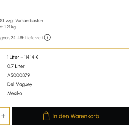
wSt. zzgl. Versandkosten
: 1.21 kg
gbar, 24-48h Lieferzeit
1 Liter = 114,14 €
0.7 Liter
A5000879
Del Maguey
Mexiko
Produkt Anzahl: Gib den gewünschten We
In den Warenkorb