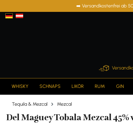
➡️ Versandkostenfrei ab 50
springen
Zur Hauptnavigation springen
Versandko
WHISKY
SCHNAPS
LIKÖR
RUM
GIN
Tequila & Mezcal
Mezcal
Del Maguey Tobala Mezcal 45% vo