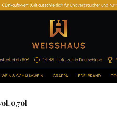
 € Einkaufswert (Gilt ausschließlich für Endverbraucher und nu
stenfrei ab 50€
24-48h Lieferzeit in Deutschland
WEIN & SCHAUMWEIN
GRAPPA
EDELBRAND
CO
l. 0,70l