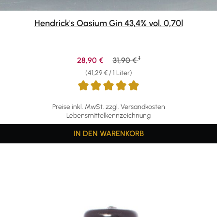
Hendrick's Oasium Gin 43,4% vol. 0,70l
1
Verkaufspreis:
Regulärer Preis:
28,90 €
31,90 €
(41,29 € / 1 Liter)
Preise inkl. MwSt. zzgl. Versandkosten
Lebensmittelkennzeichnung
IN DEN WARENKORB