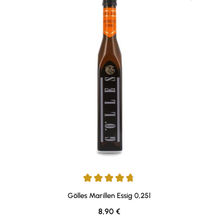
Durchschnittliche Bewertung von 4.83 von 5 Sternen
Gölles Marillen Essig 0,25l
Regulärer Preis:
8,90 €