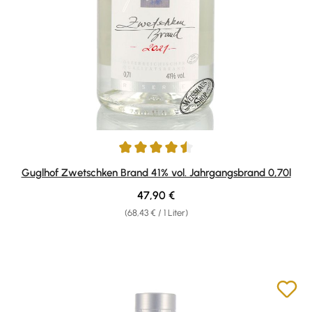
Durchschnittliche Bewertung von 4.58 von 5 Sternen
Guglhof Zwetschken Brand 41% vol. Jahrgangsbrand 0,70l
Regulärer Preis:
47,90 €
(68,43 € / 1 Liter)