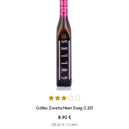
Durchschnittliche Bewertung von 3 von 5 Sternen
Gölles Zwetschken Essig 0,25l
Regulärer Preis:
8,90 €
(35,60 € / 1 Liter)