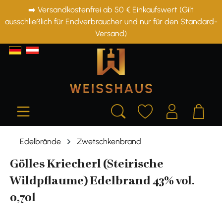
➡️ Versandkostenfrei ab 50 € Einkaufswert (Gilt
alt springen
ausschließlich für Endverbraucher und nur für den Standard-
Versand)
Edelbrände
Zwetschkenbrand
Gölles Kriecherl (Steirische
Wildpflaume) Edelbrand 43% vol.
0,70l