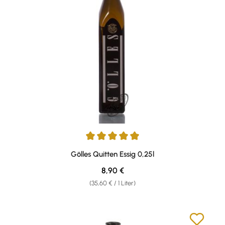
Durchschnittliche Bewertung von 5 von 5 Sternen
Gölles Quitten Essig 0,25l
Regulärer Preis:
8,90 €
(35,60 € / 1 Liter)