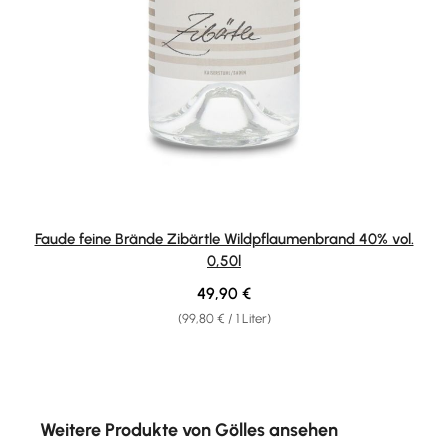
Faude feine Brände Zibärtle Wildpflaumenbrand 40% vol.
0,50l
Regulärer Preis:
49,90 €
(99,80 € / 1 Liter)
Produktgalerie überspringen
Weitere Produkte von Gölles ansehen