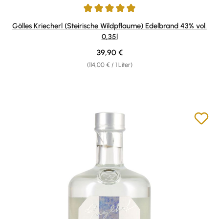
Durchschnittliche Bewertung von 5 von 5 Sternen
Gölles Kriecherl (Steirische Wildpflaume) Edelbrand 43% vol.
0,35l
Regulärer Preis:
39,90 €
(114,00 € / 1 Liter)