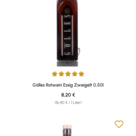
Durchschnittliche Bewertung von 4.88 von 5 Sternen
Gölles Rotwein Essig Zweigelt 0,50l
Regulärer Preis:
8,20 €
(16,40 € / 1 Liter)