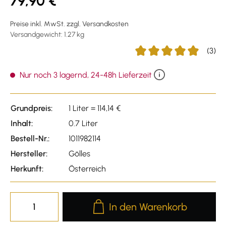
79,90 €
Preise inkl. MwSt. zzgl. Versandkosten
Versandgewicht: 1.27 kg
(3)
Durchschnittliche Bewert
Nur noch 3 lagernd, 24-48h Lieferzeit
Grundpreis:
1 Liter = 114,14 €
Inhalt:
0.7 Liter
Bestell-Nr.:
1011982114
Hersteller:
Gölles
Herkunft:
Österreich
Produkt Anzahl: Gib den gewünscht
In den Warenkorb