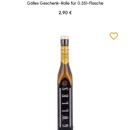
Durchschnittliche Bewertung von 5 von 5 Sternen
Gölles Geschenk-Rolle für 0,35l-Flasche
Regulärer Preis:
2,90 €