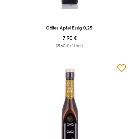
Gölles Apfel Essig 0,25l
Regulärer Preis:
7,90 €
(31,60 € / 1 Liter)