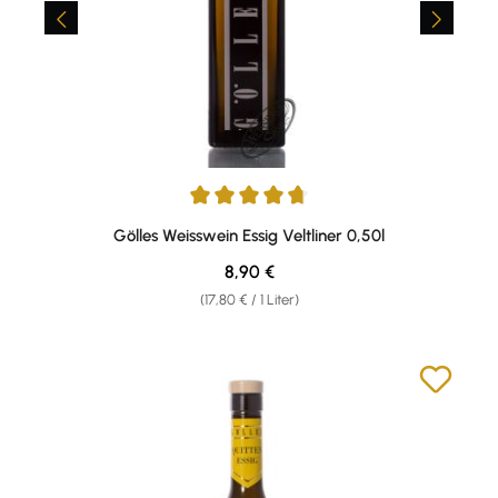
Durchschnittliche Bewertung von 4.77 von 5 Sternen
Gölles Weisswein Essig Veltliner 0,50l
Regulärer Preis:
8,90 €
(17,80 € / 1 Liter)