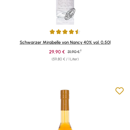
Durchschnittliche Bewertung von 4.5 von 5 Sternen
Schwarzer Mirabelle von Nancy 40% vol. 0,50l
1
Verkaufspreis:
29,90 €
Regulärer Preis:
31,90 €
(59,80 € / 1 Liter)