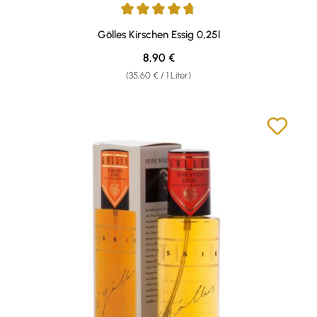
Durchschnittliche Bewertung von 4.67 von 5 Sternen
Gölles Kirschen Essig 0,25l
Regulärer Preis:
8,90 €
(35,60 € / 1 Liter)