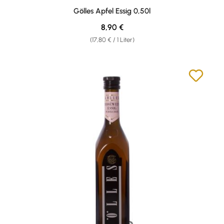
Durchschnittliche Bewertung von 4.76 von 5 Sternen
Gölles Apfel Essig 0,50l
Regulärer Preis:
8,90 €
(17,80 € / 1 Liter)