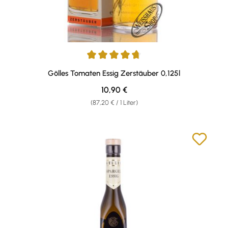
Durchschnittliche Bewertung von 4.83 von 5 Sternen
Gölles Tomaten Essig Zerstäuber 0,125l
Regulärer Preis:
10,90 €
(87,20 € / 1 Liter)