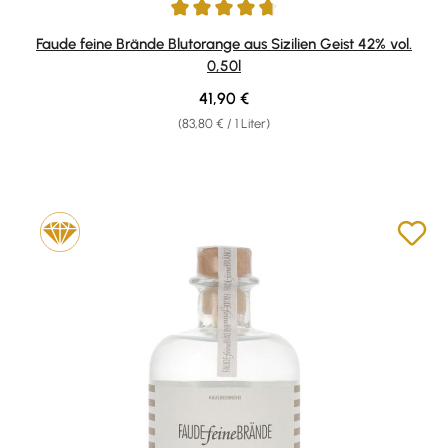
Durchschnittliche Bewertung von 4.71 von 5 Sternen
Faude feine Brände Blutorange aus Sizilien Geist 42% vol.
0,50l
Regulärer Preis:
41,90 €
(83,80 € / 1 Liter)