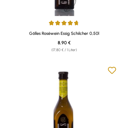
Durchschnittliche Bewertung von 4.64 von 5 Sternen
Gölles Roséwein Essig Schilcher 0,50l
Regulärer Preis:
8,90 €
(17,80 € / 1 Liter)