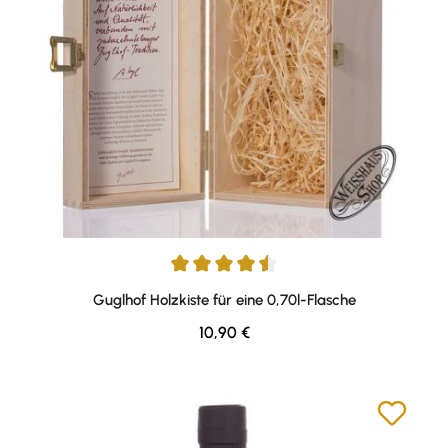
Durchschnittliche Bewertung von 4.57 von 5 Sternen
Guglhof Holzkiste für eine 0,70l-Flasche
Regulärer Preis:
10,90 €