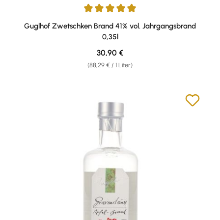
Durchschnittliche Bewertung von 5 von 5 Sternen
Guglhof Zwetschken Brand 41% vol. Jahrgangsbrand
0,35l
Regulärer Preis:
30,90 €
(88,29 € / 1 Liter)