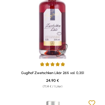
Durchschnittliche Bewertung von 5 von 5 Sternen
Guglhof Zwetschken Likör 26% vol. 0,35l
Regulärer Preis:
24,90 €
(71,14 € / 1 Liter)