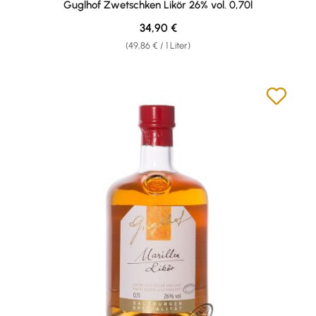
Guglhof Zwetschken Likör 26% vol. 0,70l
Regulärer Preis:
34,90 €
(49,86 € / 1 Liter)