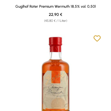
Guglhof Roter Premium Wermuth 18,5% vol. 0,50l
Regulärer Preis:
22,90 €
(45,80 € / 1 Liter)