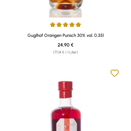
Durchschnittliche Bewertung von 5 von 5 Sternen
Guglhof Orangen Punsch 30% vol. 0,35l
Regulärer Preis:
24,90 €
(71,14 € / 1 Liter)