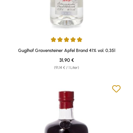
Durchschnittliche Bewertung von 5 von 5 Sternen
Guglhof Gravensteiner Apfel Brand 41% vol. 0,35l
Regulärer Preis:
31,90 €
(91,14 € / 1 Liter)