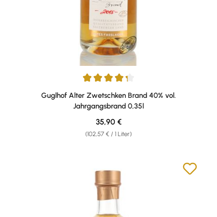
Durchschnittliche Bewertung von 4.33 von 5 Sternen
Guglhof Alter Zwetschken Brand 40% vol.
Jahrgangsbrand 0,35l
Regulärer Preis:
35,90 €
(102,57 € / 1 Liter)