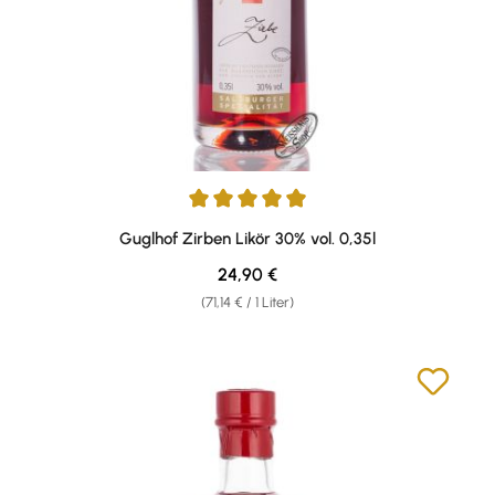
Durchschnittliche Bewertung von 4.9 von 5 Sternen
Guglhof Zirben Likör 30% vol. 0,35l
Regulärer Preis:
24,90 €
(71,14 € / 1 Liter)