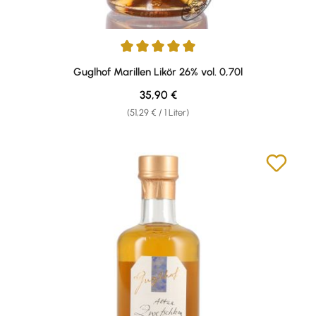
Durchschnittliche Bewertung von 4.94 von 5 Sternen
Guglhof Marillen Likör 26% vol. 0,70l
Regulärer Preis:
35,90 €
(51,29 € / 1 Liter)