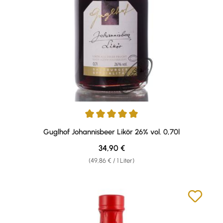
Durchschnittliche Bewertung von 5 von 5 Sternen
Guglhof Johannisbeer Likör 26% vol. 0,70l
Regulärer Preis:
34,90 €
(49,86 € / 1 Liter)