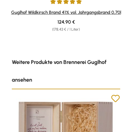
Durchschnittliche Bewertung von 5 von 5 Sternen
Guglhof Wildkirsch Brand 41% vol. Jahrgangsbrand 0,70l
Regulärer Preis:
124,90 €
(178,43 € / 1 Liter)
Produktgalerie überspringen
Weitere Produkte von Brennerei Guglhof
ansehen