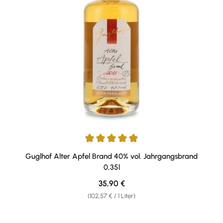
Durchschnittliche Bewertung von 5 von 5 Sternen
Guglhof Alter Apfel Brand 40% vol. Jahrgangsbrand
0,35l
Regulärer Preis:
35,90 €
(102,57 € / 1 Liter)