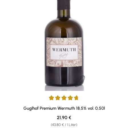
Durchschnittliche Bewertung von 4.83 von 5 Sternen
Guglhof Premium Wermuth 18,5% vol. 0,50l
Regulärer Preis:
21,90 €
(43,80 € / 1 Liter)