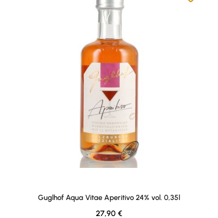
Guglhof Aqua Vitae Aperitivo 24% vol. 0,35l
Regulärer Preis:
27,90 €