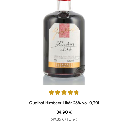
Durchschnittliche Bewertung von 4.83 von 5 Sternen
Guglhof Himbeer Likör 26% vol. 0,70l
Regulärer Preis:
34,90 €
(49,86 € / 1 Liter)