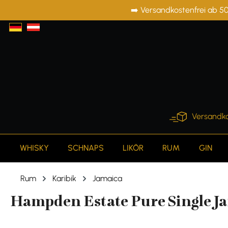
➡️ Versandkostenfrei ab 50
springen
Zur Hauptnavigation springen
Versandko
WHISKY
SCHNAPS
LIKÖR
RUM
GIN
Rum
Karibik
Jamaica
Hampden Estate Pure Single Ja