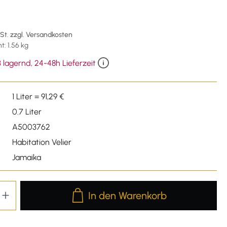
wSt. zzgl. Versandkosten
: 1.56 kg
 lagernd, 24-48h Lieferzeit
1 Liter = 91,29 €
0.7 Liter
A5003762
Habitation Velier
Jamaika
Produkt Anzahl: Gib den gewünschten We
In den Warenkorb