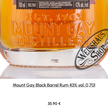
Mount Gay Black Barrel Rum 43% vol. 0,70l
Regulärer Preis:
35,90 €