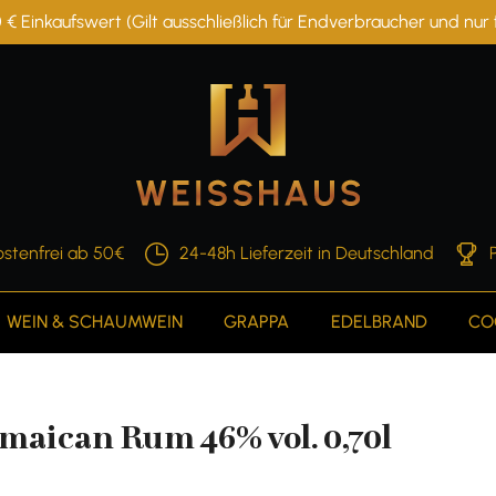
 € Einkaufswert (Gilt ausschließlich für Endverbraucher und nu
stenfrei ab 50€
24-48h Lieferzeit in Deutschland
WEIN & SCHAUMWEIN
GRAPPA
EDELBRAND
CO
maican Rum 46% vol. 0,70l