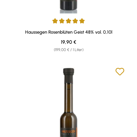
Durchschnittliche Bewertung von 5 von 5 Sternen
Haussegen Rosenblüten Geist 48% vol. 0,10l
Regulärer Preis:
19,90 €
(199,00 € / 1 Liter)