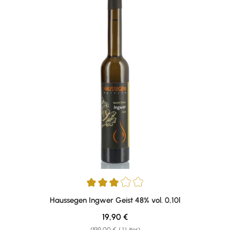
Durchschnittliche Bewertung von 3 von 5 Sternen
Haussegen Ingwer Geist 48% vol. 0,10l
Regulärer Preis:
19,90 €
(199,00 € / 1 Liter)