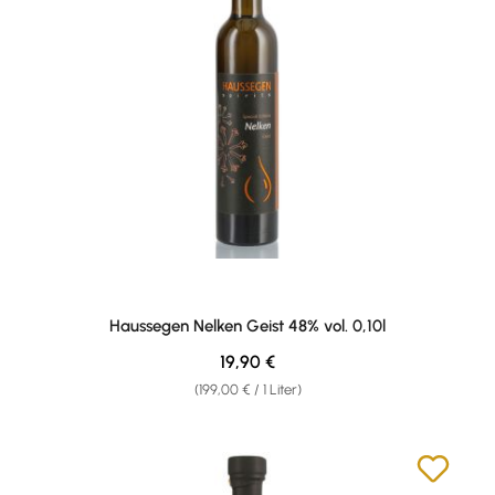
Haussegen Nelken Geist 48% vol. 0,10l
Regulärer Preis:
19,90 €
(199,00 € / 1 Liter)