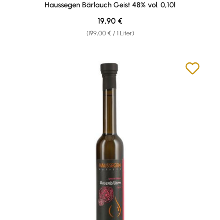
Durchschnittliche Bewertung von 4 von 5 Sternen
Haussegen Bärlauch Geist 48% vol. 0,10l
Regulärer Preis:
19,90 €
(199,00 € / 1 Liter)