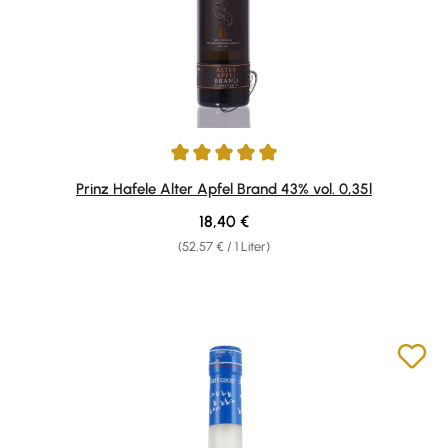
Durchschnittliche Bewertung von 5 von 5 Sternen
Prinz Hafele Alter Apfel Brand 43% vol. 0,35l
Regulärer Preis:
18,40 €
(52,57 € / 1 Liter)