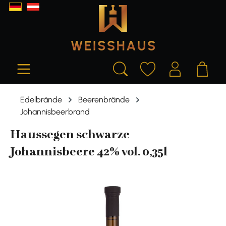
alt springen
Edelbrände
Beerenbrände
Johannisbeerbrand
Haussegen schwarze
Johannisbeere 42% vol. 0,35l
Bildergalerie überspringen