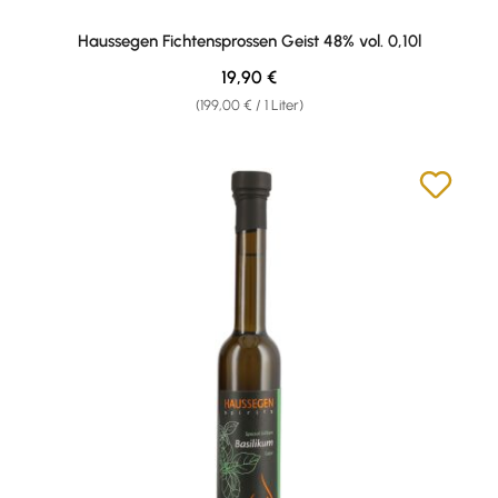
Haussegen Fichtensprossen Geist 48% vol. 0,10l
Regulärer Preis:
19,90 €
(199,00 € / 1 Liter)