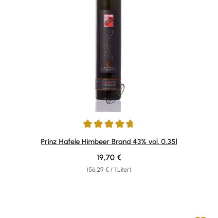
Durchschnittliche Bewertung von 4.73 von 5 Sternen
Prinz Hafele Himbeer Brand 43% vol. 0,35l
Regulärer Preis:
19,70 €
(56,29 € / 1 Liter)