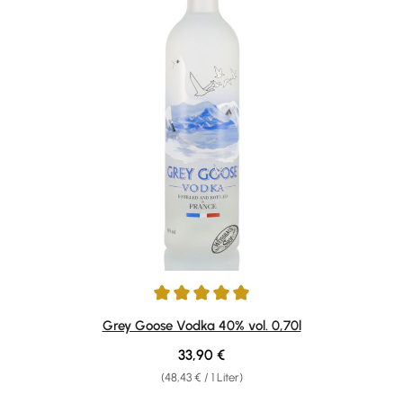
Durchschnittliche Bewertung von 4.95 von 5 Sternen
Grey Goose Vodka 40% vol. 0,70l
Regulärer Preis:
33,90 €
(48,43 € / 1 Liter)