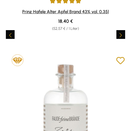
Durchschnittliche Bewertung von 5 von 5 Sternen
Prinz Hafele Alter Apfel Brand 43% vol. 0,35l
Regulärer Preis:
18,40 €
(52,57 € / 1 Liter)