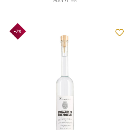
(91,14 € / 1 Liter)
-7%