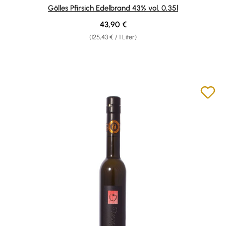
Durchschnittliche Bewertung von 5 von 5 Sternen
Gölles Pfirsich Edelbrand 43% vol. 0,35l
Regulärer Preis:
43,90 €
(125,43 € / 1 Liter)