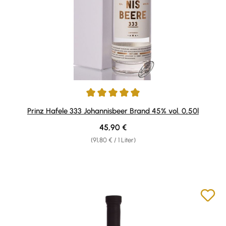
Durchschnittliche Bewertung von 5 von 5 Sternen
Prinz Hafele 333 Johannisbeer Brand 45% vol. 0,50l
Regulärer Preis:
45,90 €
(91,80 € / 1 Liter)