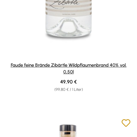
Faude feine Brände Zibärtle Wildpflaumenbrand 40% vol.
0,50l
Regulärer Preis:
49,90 €
(99,80 € / 1 Liter)