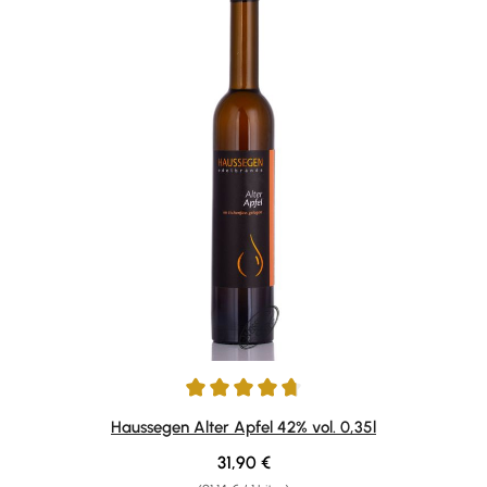
Durchschnittliche Bewertung von 4.75 von 5 Sternen
Haussegen Alter Apfel 42% vol. 0,35l
Regulärer Preis:
31,90 €