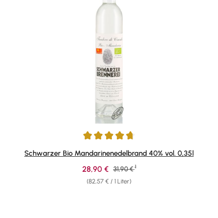
Durchschnittliche Bewertung von 4.8 von 5 Sternen
Schwarzer Bio Mandarinenedelbrand 40% vol. 0,35l
1
Verkaufspreis:
28,90 €
Regulärer Preis:
31,90 €
(82,57 € / 1 Liter)