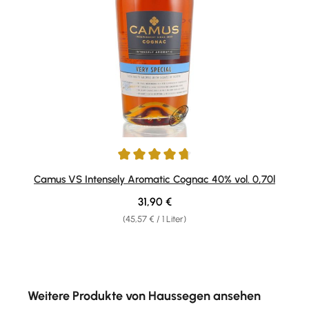
Durchschnittliche Bewertung von 4.79 von 5 Sternen
Camus VS Intensely Aromatic Cognac 40% vol. 0,70l
Regulärer Preis:
31,90 €
(45,57 € / 1 Liter)
Produktgalerie überspringen
Weitere Produkte von Haussegen ansehen