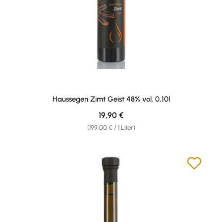
Haussegen Zimt Geist 48% vol. 0,10l
Regulärer Preis:
19,90 €
(199,00 € / 1 Liter)