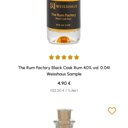
Durchschnittliche Bewertung von 5 von 5 Sternen
The Rum Factory Black Cask Rum 40% vol. 0,04l
Weisshaus Sample
Regulärer Preis:
4,90 €
(122,50 € / 1 Liter)