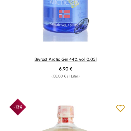
Bivrost Arctic Gin 44% vol. 0,05l
Regulärer Preis:
6,90 €
(138,00 € / 1 Liter)
-13%