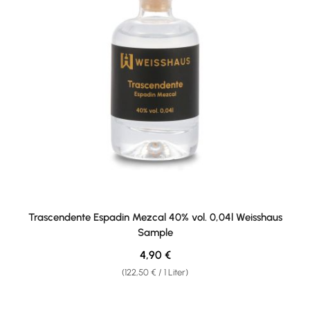
Trascendente Espadin Mezcal 40% vol. 0,04l Weisshaus
Sample
Regulärer Preis:
4,90 €
(122,50 € / 1 Liter)