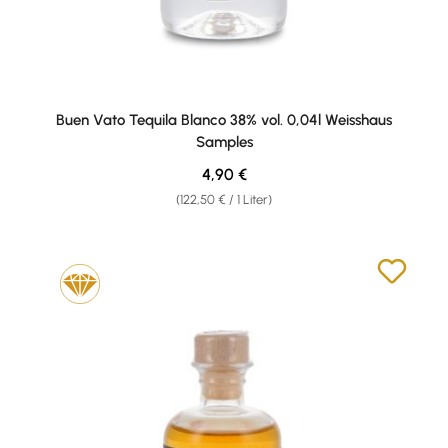
Buen Vato Tequila Blanco 38% vol. 0,04l Weisshaus
Samples
Regulärer Preis:
4,90 €
(122,50 € / 1 Liter)