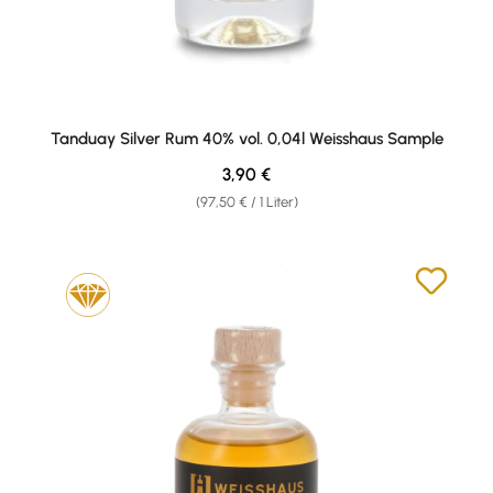
Tanduay Silver Rum 40% vol. 0,04l Weisshaus Sample
Regulärer Preis:
3,90 €
(97,50 € / 1 Liter)