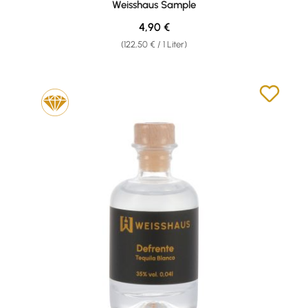
Weisshaus Sample
Regulärer Preis:
4,90 €
(122,50 € / 1 Liter)