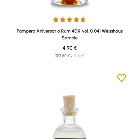
Durchschnittliche Bewertung von 4.67 von 5 Sternen
Pampero Aniversario Rum 40% vol. 0,04l Weisshaus
Sample
Regulärer Preis:
4,90 €
(122,50 € / 1 Liter)