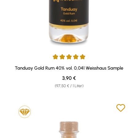
Durchschnittliche Bewertung von 5 von 5 Sternen
Tanduay Gold Rum 40% vol. 0,04l Weisshaus Sample
Regulärer Preis:
3,90 €
(97,50 € / 1 Liter)