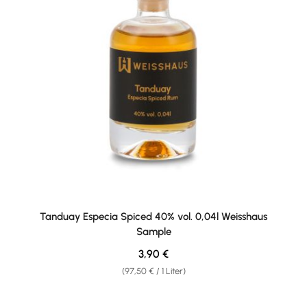
Tanduay Especia Spiced 40% vol. 0,04l Weisshaus
Sample
Regulärer Preis:
3,90 €
(97,50 € / 1 Liter)