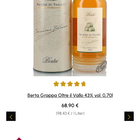
Durchschnittliche Bewertung von 4.86 von 5 Sternen
Berta Grappa Oltre il Vallo 43% vol. 0,70l
Regulärer Preis:
68,90 €
(98,43 € / 1 Liter)