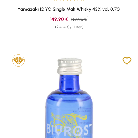
Durchschnittliche Bewertung von 4.89 von 5 Sternen
Yamazaki 12 YO Single Malt Whisky 43% vol. 0,70l
1
Verkaufspreis:
149,90 €
Regulärer Preis:
169,90 €
(214,14 € / 1 Liter)