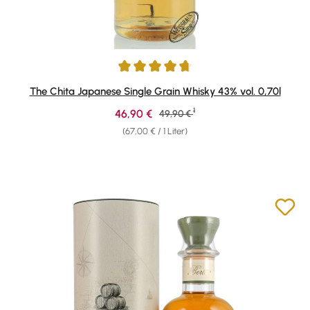
Durchschnittliche Bewertung von 4.78 von 5 Sternen
The Chita Japanese Single Grain Whisky 43% vol. 0,70l
1
Verkaufspreis:
46,90 €
Regulärer Preis:
49,90 €
(67,00 € / 1 Liter)