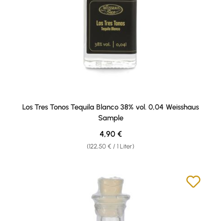
Los Tres Tonos Tequila Blanco 38% vol. 0,04 Weisshaus
Sample
Regulärer Preis:
4,90 €
(122,50 € / 1 Liter)