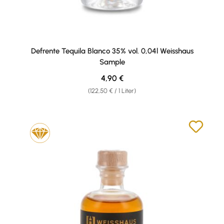
Defrente Tequila Blanco 35% vol. 0,04l Weisshaus
Sample
Regulärer Preis:
4,90 €
(122,50 € / 1 Liter)