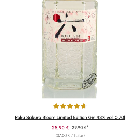
Durchschnittliche Bewertung von 4.73 von 5 Sternen
Roku Sakura Bloom Limited Edition Gin 43% vol. 0,70l
1
Verkaufspreis:
25,90 €
Regulärer Preis:
29,90 €
(37,00 € / 1 Liter)