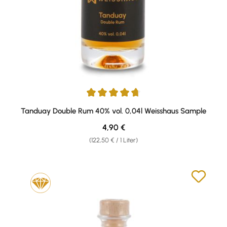
Durchschnittliche Bewertung von 4.67 von 5 Sternen
Tanduay Double Rum 40% vol. 0,04l Weisshaus Sample
Regulärer Preis:
4,90 €
(122,50 € / 1 Liter)