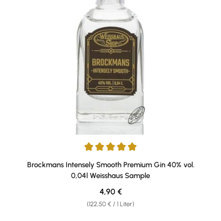
Durchschnittliche Bewertung von 5 von 5 Sternen
Brockmans Intensely Smooth Premium Gin 40% vol.
0,04l Weisshaus Sample
Regulärer Preis:
4,90 €
(122,50 € / 1 Liter)