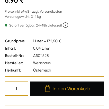
6,90 €
Preise inkl. MwSt. zzgl. Versandkosten
Versandgewicht: 0.14 kg
Sofort verfügbar, 24-48h Lieferzeit
Grundpreis:
1 Liter = 172,50 €
Inhalt:
0.04 Liter
Bestell-Nr.:
A5011528
Hersteller:
Weisshaus
Herkunft:
Österreich
Produkt Anzahl: Gib den gewünscht
In den Warenkorb