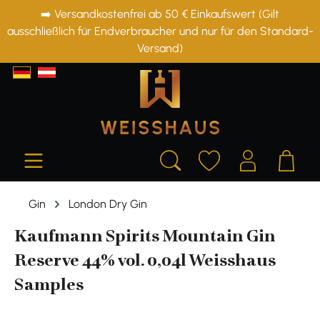
➡️ Versandkostenfrei ab 50 € Einkaufswert (Gilt
alt springen
ausschließlich für Endverbraucher und nur für den Standard-
Versand)
Gin
London Dry Gin
Kaufmann Spirits Mountain Gin
Reserve 44% vol. 0,04l Weisshaus
Samples