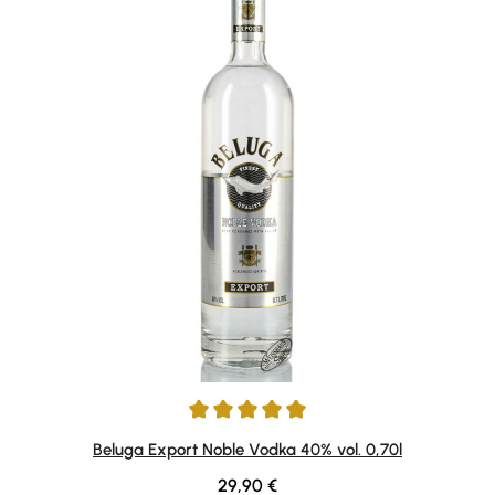
Durchschnittliche Bewertung von 4.92 von 5 Sternen
Beluga Export Noble Vodka 40% vol. 0,70l
Regulärer Preis:
29,90 €