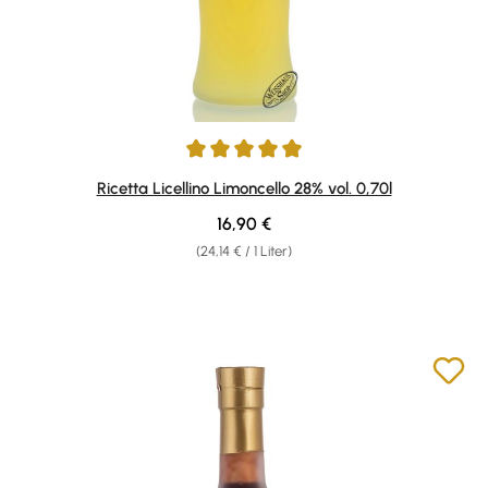
Durchschnittliche Bewertung von 5 von 5 Sternen
Ricetta Licellino Limoncello 28% vol. 0,70l
Regulärer Preis:
16,90 €
(24,14 € / 1 Liter)