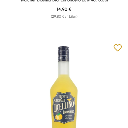
Regulärer Preis:
14,90 €
(29,80 € / 1 Liter)