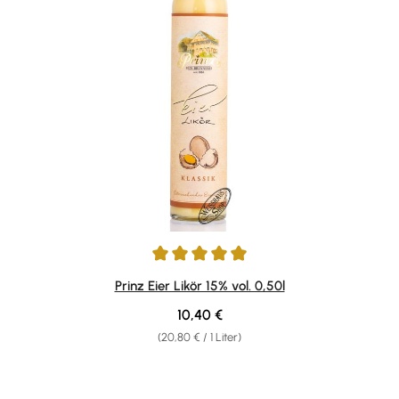
Durchschnittliche Bewertung von 4.88 von 5 Sternen
Prinz Eier Likör 15% vol. 0,50l
Regulärer Preis:
10,40 €
(20,80 € / 1 Liter)