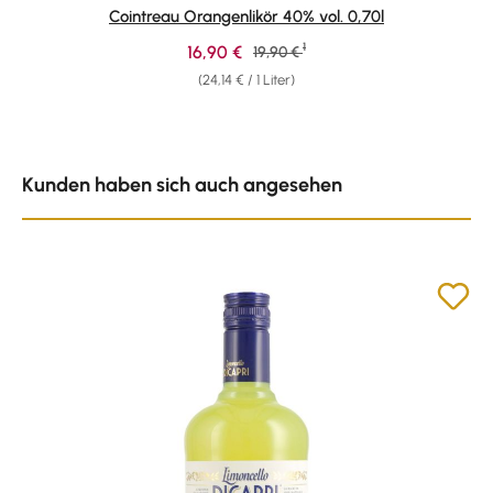
Durchschnittliche Bewertung von 4.89 von 5 Sternen
Cointreau Orangenlikör 40% vol. 0,70l
1
Verkaufspreis:
16,90 €
Regulärer Preis:
19,90 €
(24,14 € / 1 Liter)
Produktgalerie überspringen
Kunden haben sich auch angesehen