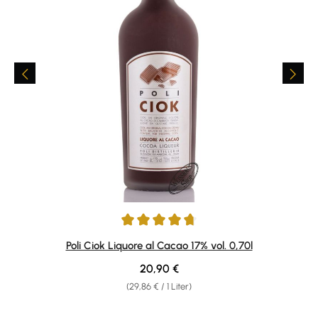
Durchschnittliche Bewertung von 4.75 von 5 Sternen
Poli Ciok Liquore al Cacao 17% vol. 0,70l
Regulärer Preis:
20,90 €
(29,86 € / 1 Liter)