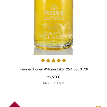
Durchschnittliche Bewertung von 4.94 von 5 Sternen
Psenner Honey Williams Likör 25% vol. 0,70l
Regulärer Preis:
22,90 €
(32,71 € / 1 Liter)