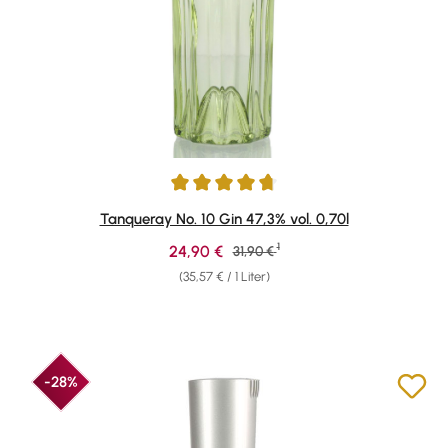
Durchschnittliche Bewertung von 4.85 von 5 Sternen
Tanqueray No. 10 Gin 47,3% vol. 0,70l
1
Verkaufspreis:
24,90 €
Regulärer Preis:
31,90 €
(35,57 € / 1 Liter)
-28%