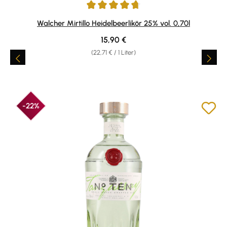
Durchschnittliche Bewertung von 4.73 von 5 Sternen
Walcher Mirtillo Heidelbeerlikör 25% vol. 0,70l
Regulärer Preis:
15,90 €
(22,71 € / 1 Liter)
-22%