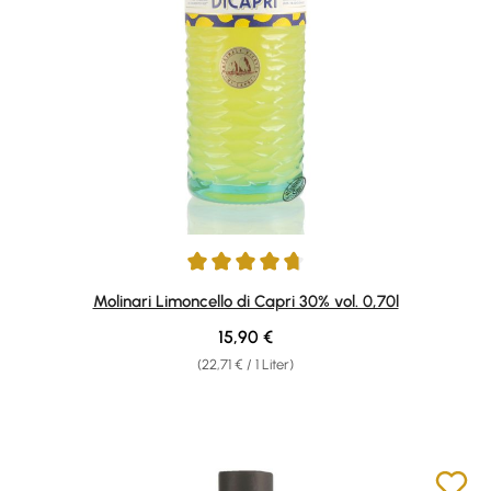
Durchschnittliche Bewertung von 4.84 von 5 Sternen
Molinari Limoncello di Capri 30% vol. 0,70l
Regulärer Preis:
15,90 €
(22,71 € / 1 Liter)