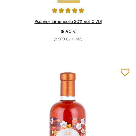
Durchschnittliche Bewertung von 4.97 von 5 Sternen
Psenner Limoncello 30% vol. 0,70l
Regulärer Preis:
18,90 €
(27,00 € / 1 Liter)