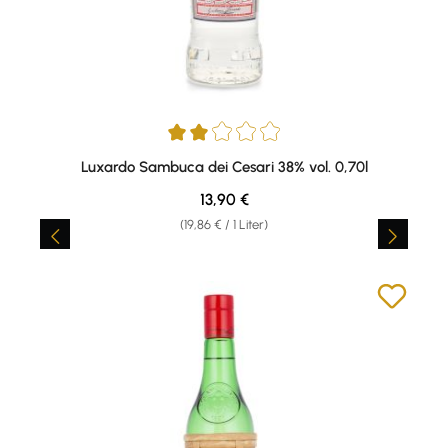
Durchschnittliche Bewertung von 2 von 5 Sternen
Luxardo Sambuca dei Cesari 38% vol. 0,70l
Regulärer Preis:
13,90 €
(19,86 € / 1 Liter)