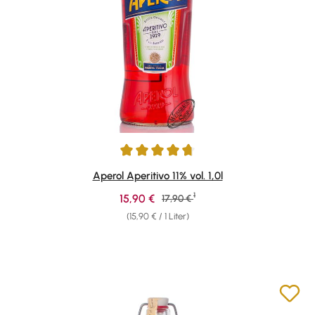
Durchschnittliche Bewertung von 4.87 von 5 Sternen
Aperol Aperitivo 11% vol. 1,0l
1
Verkaufspreis:
15,90 €
Regulärer Preis:
17,90 €
(15,90 € / 1 Liter)