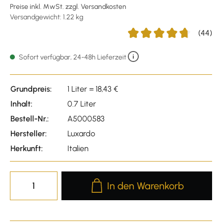
Preise inkl. MwSt. zzgl. Versandkosten
Versandgewicht: 1.22 kg
(44)
Durchschnittliche Bewertu
Sofort verfügbar, 24-48h Lieferzeit
Grundpreis:
1 Liter = 18,43 €
Inhalt:
0.7 Liter
Bestell-Nr.:
A5000583
Hersteller:
Luxardo
Herkunft:
Italien
Produkt Anzahl: Gib den gewünscht
In den Warenkorb