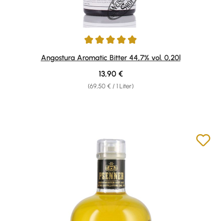
Durchschnittliche Bewertung von 4.94 von 5 Sternen
Angostura Aromatic Bitter 44,7% vol. 0,20l
Regulärer Preis:
13,90 €
(69,50 € / 1 Liter)