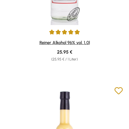
Durchschnittliche Bewertung von 4.95 von 5 Sternen
Reiner Alkohol 96% vol. 1,0l
Regulärer Preis:
25,95 €
(25,95 € / 1 Liter)