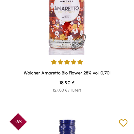
Durchschnittliche Bewertung von 4.91 von 5 Sternen
Walcher Amaretto Bio Flower 28% vol. 0,70l
Regulärer Preis:
18,90 €
(27,00 € / 1 Liter)
-6%