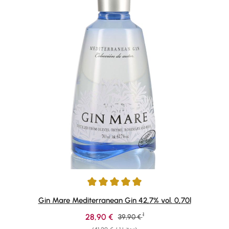
Durchschnittliche Bewertung von 4.91 von 5 Sternen
Gin Mare Mediterranean Gin 42,7% vol. 0,70l
1
Verkaufspreis:
28,90 €
Regulärer Preis:
39,90 €