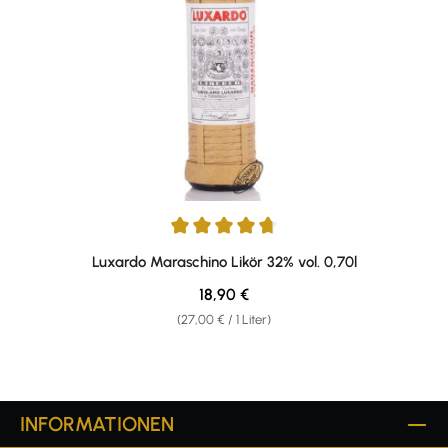
Durchschnittliche Bewertung von 4.81 von 5 Sternen
Luxardo Maraschino Likör 32% vol. 0,70l
Regulärer Preis:
18,90 €
(27,00 € / 1 Liter)
INFORMATIONEN