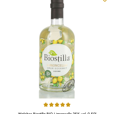
Durchschnittliche Bewertung von 4.91 von 5 Sternen
Walcher Biostilla BIO Limoncello 25% vol. 0,50l