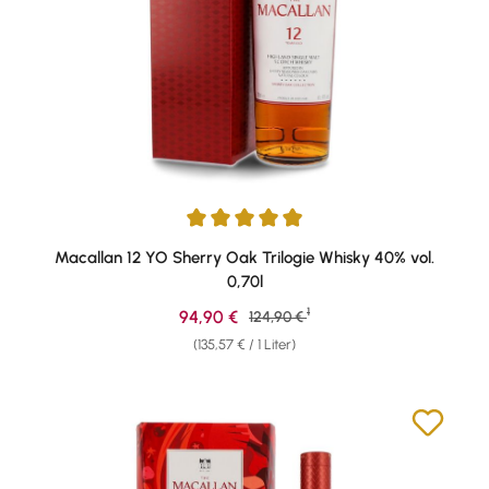
Durchschnittliche Bewertung von 4.91 von 5 Sternen
Macallan 12 YO Sherry Oak Trilogie Whisky 40% vol.
0,70l
1
Verkaufspreis:
94,90 €
Regulärer Preis:
124,90 €
(135,57 € / 1 Liter)