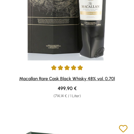
Durchschnittliche Bewertung von 5 von 5 Sternen
Macallan Rare Cask Black Whisky 48% vol. 0,70l
Regulärer Preis:
499,90 €
(714,14 € / 1 Liter)