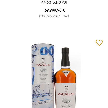
44,6% vol. 0,70l
Regulärer Preis:
169.999,90 €
(242.857,00 € / 1 Liter)