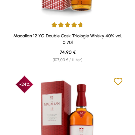
Durchschnittliche Bewertung von 4.84 von 5 Sternen
Macallan 12 YO Double Cask Triologie Whisky 40% vol.
0,70l
Regulärer Preis:
74,90 €
(107,00 € / 1 Liter)
-24%