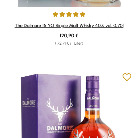
Durchschnittliche Bewertung von 4.89 von 5 Sternen
The Dalmore 15 YO Single Malt Whisky 40% vol. 0,70l
Regulärer Preis:
120,90 €
(172,71 € / 1 Liter)