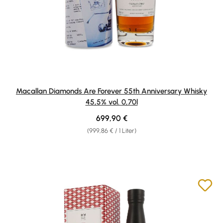
Macallan Diamonds Are Forever 55th Anniversary Whisky
45,5% vol. 0,70l
Regulärer Preis:
699,90 €
(999,86 € / 1 Liter)