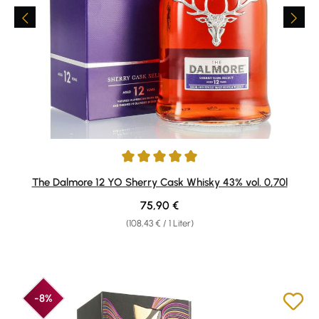
Durchschnittliche Bewertung von 5 von 5 Sternen
The Dalmore 12 YO Sherry Cask Whisky 43% vol. 0,70l
Regulärer Preis:
75,90 €
(108,43 € / 1 Liter)
-8%