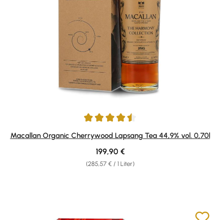
Durchschnittliche Bewertung von 4.5 von 5 Sternen
Macallan Organic Cherrywood Lapsang Tea 44,9% vol. 0,70l
Regulärer Preis:
199,90 €
(285,57 € / 1 Liter)