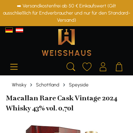
➡️ Versandkostenfrei ab 50 € Einkaufswert (Gilt
alt springen
ausschließlich für Endverbraucher und nur für den Standard-
Versand)
Whisky
Schottland
Speyside
Macallan Rare Cask Vintage 2024
Whisky 43% vol. 0,70l
Bildergalerie überspringen