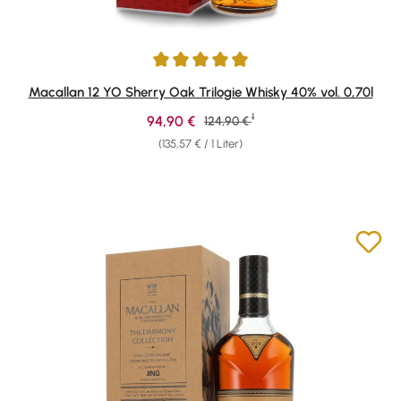
Durchschnittliche Bewertung von 4.91 von 5 Sternen
Macallan 12 YO Sherry Oak Trilogie Whisky 40% vol. 0,70l
1
Verkaufspreis:
94,90 €
Regulärer Preis:
124,90 €
(135,57 € / 1 Liter)