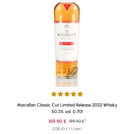
Durchschnittliche Bewertung von 5 von 5 Sternen
Macallan Classic Cut Limited Release 2023 Whisky
50,3% vol. 0,70l
1
Verkaufspreis:
159,90 €
Regulärer Preis:
199,90 €
(228,43 € / 1 Liter)