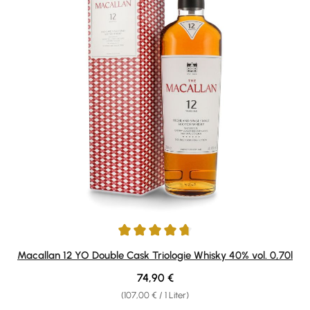
Durchschnittliche Bewertung von 4.84 von 5 Sternen
Macallan 12 YO Double Cask Triologie Whisky 40% vol. 0,70l
Regulärer Preis:
74,90 €
(107,00 € / 1 Liter)