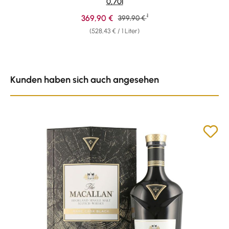
0,70l
1
Verkaufspreis:
369,90 €
Regulärer Preis:
399,90 €
(528,43 € / 1 Liter)
Produktgalerie überspringen
Kunden haben sich auch angesehen