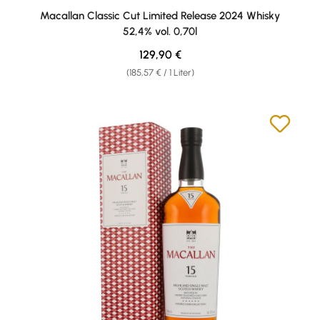
Durchschnittliche Bewertung von 5 von 5 Sternen
Macallan Classic Cut Limited Release 2024 Whisky
52,4% vol. 0,70l
Regulärer Preis:
129,90 €
(185,57 € / 1 Liter)