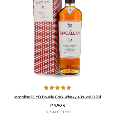
Durchschnittliche Bewertung von 4.94 von 5 Sternen
Macallan 15 YO Double Cask Whisky 43% vol. 0,70l
Regulärer Preis:
144,90 €
(207,00 € / 1 Liter)