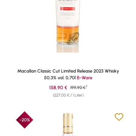
Macallan Classic Cut Limited Release 2023 Whisky
50,3% vol. 0,70l
B-Ware
1
Verkaufspreis:
158,90 €
Regulärer Preis:
199,90 €
(227,00 € / 1 Liter)
-20%