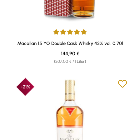
Durchschnittliche Bewertung von 4.94 von 5 Sternen
Macallan 15 YO Double Cask Whisky 43% vol. 0,70l
Regulärer Preis:
144,90 €
(207,00 € / 1 Liter)
-21%