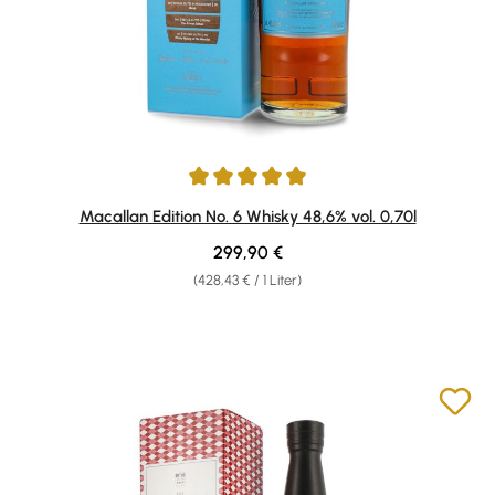
Durchschnittliche Bewertung von 5 von 5 Sternen
Macallan Edition No. 6 Whisky 48,6% vol. 0,70l
Regulärer Preis:
299,90 €
(428,43 € / 1 Liter)