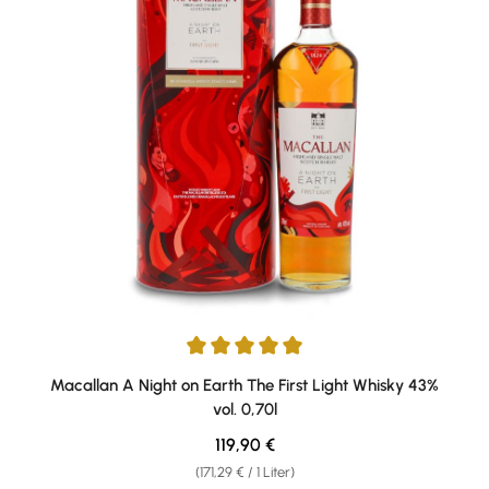
Durchschnittliche Bewertung von 5 von 5 Sternen
Macallan A Night on Earth The First Light Whisky 43%
vol. 0,70l
Regulärer Preis:
119,90 €
(171,29 € / 1 Liter)