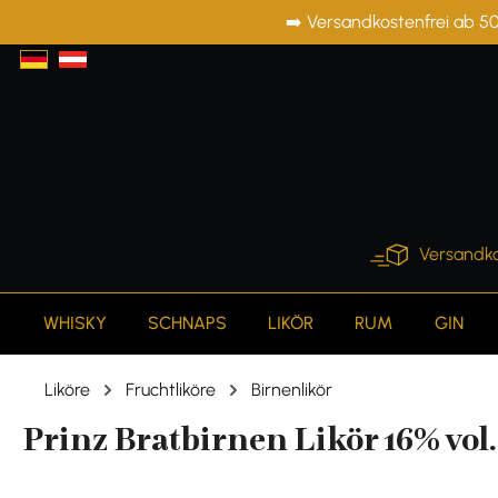
➡️ Versandkostenfrei ab 50
springen
Zur Hauptnavigation springen
Versandko
WHISKY
SCHNAPS
LIKÖR
RUM
GIN
Liköre
Fruchtliköre
Birnenlikör
Prinz Bratbirnen Likör 16% vol. 