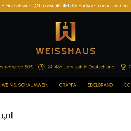
 € Einkaufswert (Gilt ausschließlich für Endverbraucher und nu
stenfrei ab 50€
24-48h Lieferzeit in Deutschland
WEIN & SCHAUMWEIN
GRAPPA
EDELBRAND
CO
1,0l