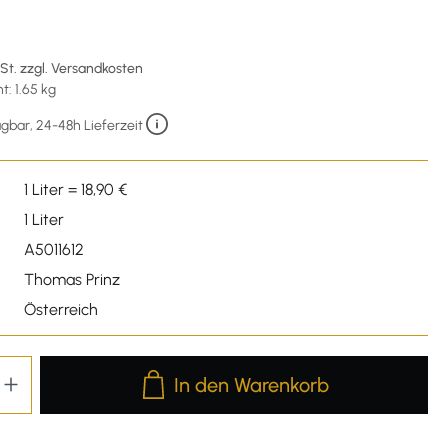
wSt. zzgl. Versandkosten
: 1.65 kg
gbar, 24-48h Lieferzeit
1 Liter = 18,90 €
1 Liter
A5011612
Thomas Prinz
Österreich
Produkt Anzahl: Gib den gewünschten We
In den Warenkorb