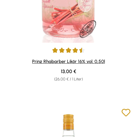
Durchschnittliche Bewertung von 4.49 von 5 Sternen
Prinz Rhabarber Likör 16% vol. 0,50l
Regulärer Preis:
13,00 €
(26,00 € / 1 Liter)