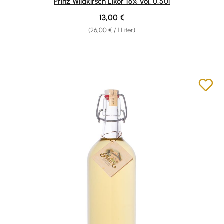
Prinz Wildkirsch Likör 16% vol. 0,50l
Regulärer Preis:
13,00 €
(26,00 € / 1 Liter)