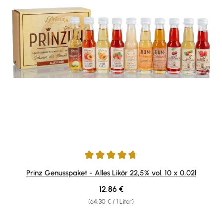
Durchschnittliche Bewertung von 4.87 von 5 Sternen
Prinz Genusspaket - Alles Likör 22,5% vol. 10 x 0,02l
Regulärer Preis:
12,86 €
(64,30 € / 1 Liter)