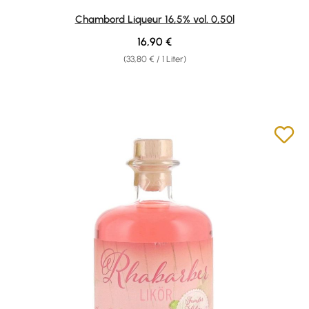
Durchschnittliche Bewertung von 5 von 5 Sternen
Chambord Liqueur 16,5% vol. 0,50l
Regulärer Preis:
16,90 €
(33,80 € / 1 Liter)