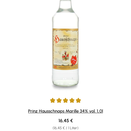
Durchschnittliche Bewertung von 4.92 von 5 Sternen
Prinz Hausschnaps Marille 34% vol. 1,0l
Regulärer Preis:
16,45 €
(16,45 € / 1 Liter)