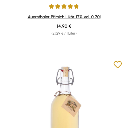
Durchschnittliche Bewertung von 4.86 von 5 Sternen
Auersthaler Pfirsich Likör 17% vol. 0,70l
Regulärer Preis:
14,90 €
(21,29 € / 1 Liter)