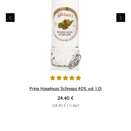
Durchschnittliche Bewertung von 4.89 von 5 Sternen
Prinz Haselnuss Schnaps 40% vol. 1,0l
Regulärer Preis:
24,40 €
(24,40 € / 1 Liter)