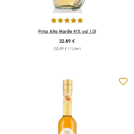
Durchschnittliche Bewertung von 4.96 von 5 Sternen
Prinz Alte Marille 41% vol. 1,0l
Regulärer Preis:
32,89 €
(32,89 € / 1 Liter)