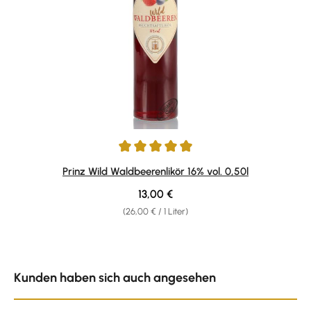
Durchschnittliche Bewertung von 4.97 von 5 Sternen
Prinz Wild Waldbeerenlikör 16% vol. 0,50l
Regulärer Preis:
13,00 €
(26,00 € / 1 Liter)
Produktgalerie überspringen
Kunden haben sich auch angesehen