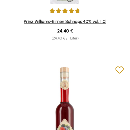
Durchschnittliche Bewertung von 4.86 von 5 Sternen
Prinz Williams-Birnen Schnaps 40% vol. 1,0l
Regulärer Preis:
24,40 €
(24,40 € / 1 Liter)