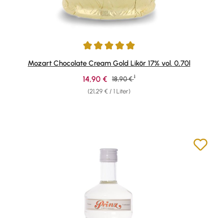
Durchschnittliche Bewertung von 4.9 von 5 Sternen
Mozart Chocolate Cream Gold Likör 17% vol. 0,70l
1
Verkaufspreis:
14,90 €
Regulärer Preis:
18,90 €
(21,29 € / 1 Liter)