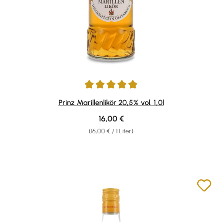
Durchschnittliche Bewertung von 4.88 von 5 Sternen
Prinz Marillenlikör 20,5% vol. 1,0l
Regulärer Preis:
16,00 €
(16,00 € / 1 Liter)