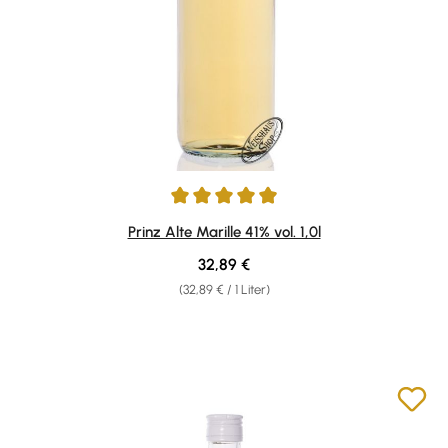
Durchschnittliche Bewertung von 4.96 von 5 Sternen
Prinz Alte Marille 41% vol. 1,0l
Regulärer Preis:
32,89 €
(32,89 € / 1 Liter)