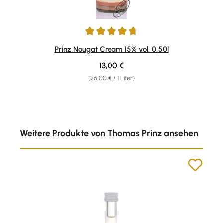
Durchschnittliche Bewertung von 4.75 von 5 Sternen
Prinz Nougat Cream 15% vol. 0,50l
Regulärer Preis:
13,00 €
(26,00 € / 1 Liter)
Produktgalerie überspringen
Weitere Produkte von Thomas Prinz ansehen