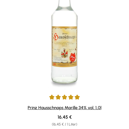
Durchschnittliche Bewertung von 4.92 von 5 Sternen
Prinz Hausschnaps Marille 34% vol. 1,0l
Regulärer Preis:
16,45 €
(16,45 € / 1 Liter)