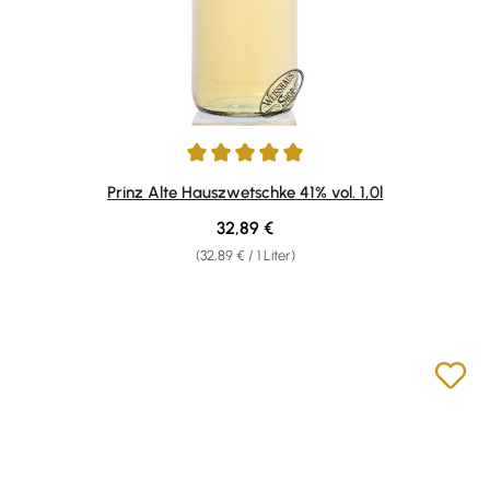
Durchschnittliche Bewertung von 4.93 von 5 Sternen
Prinz Alte Hauszwetschke 41% vol. 1,0l
Regulärer Preis:
32,89 €
(32,89 € / 1 Liter)