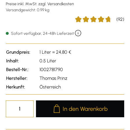
Preise inkl. MwSt. zzgl. Versandkosten
Versandgewicht: 0.99 kg
(92)
Durchschnittliche Bewertu
Sofort verfügbar, 24-48h Lieferzeit
Grundpreis:
1 Liter = 24,80 €
Inhalt:
0.5 Liter
Bestell-Nr.:
1002781790
Hersteller:
Thomas Prinz
Herkunft:
Österreich
Produkt Anzahl: Gib den gewünscht
In den Warenkorb