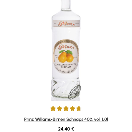
Durchschnittliche Bewertung von 4.86 von 5 Sternen
Prinz Williams-Birnen Schnaps 40% vol. 1,0l
Regulärer Preis:
24,40 €