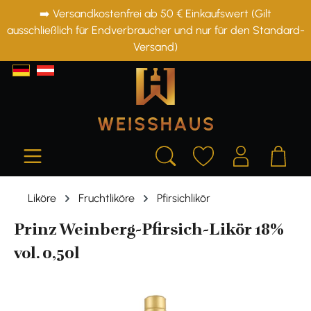
➡️ Versandkostenfrei ab 50 € Einkaufswert (Gilt
alt springen
ausschließlich für Endverbraucher und nur für den Standard-
Versand)
Liköre
Fruchtliköre
Pfirsichlikör
Prinz Weinberg-Pfirsich-Likör 18%
vol. 0,50l
Bildergalerie überspringen