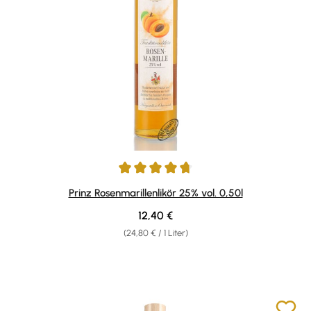
Durchschnittliche Bewertung von 4.84 von 5 Sternen
Prinz Rosenmarillenlikör 25% vol. 0,50l
Regulärer Preis:
12,40 €
(24,80 € / 1 Liter)