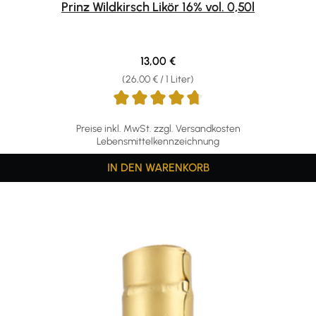
Prinz Wildkirsch Likör 16% vol. 0,50l
Regulärer Preis:
13,00 €
(26,00 € / 1 Liter)
Preise inkl. MwSt. zzgl. Versandkosten
Lebensmittelkennzeichnung
IN DEN WARENKORB