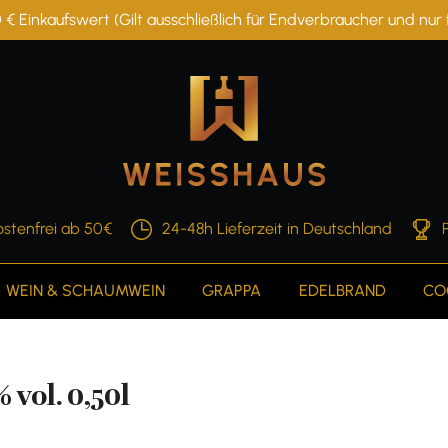
 € Einkaufswert (Gilt ausschließlich für Endverbraucher und nu
stenfrei ab 50€
24-48h Lieferzeit in Deutschland
WEIN & SCHAUMWEIN
GRAPPA
EDELBRAND
CO
vol. 0,50l