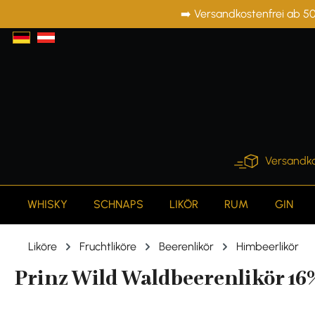
➡️ Versandkostenfrei ab 50
springen
Zur Hauptnavigation springen
Versandko
WHISKY
SCHNAPS
LIKÖR
RUM
GIN
Liköre
Fruchtliköre
Beerenlikör
Himbeerlikör
Prinz Wild Waldbeerenlikör 16% 