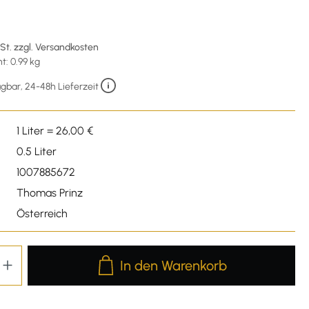
wSt. zzgl. Versandkosten
: 0.99 kg
gbar, 24-48h Lieferzeit
1 Liter = 26,00 €
0.5 Liter
1007885672
Thomas Prinz
Österreich
Produkt Anzahl: Gib den gewünschten We
In den Warenkorb