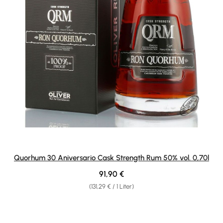
Quorhum 30 Aniversario Cask Strength Rum 50% vol. 0,70l
Regulärer Preis:
91,90 €
(131,29 € / 1 Liter)