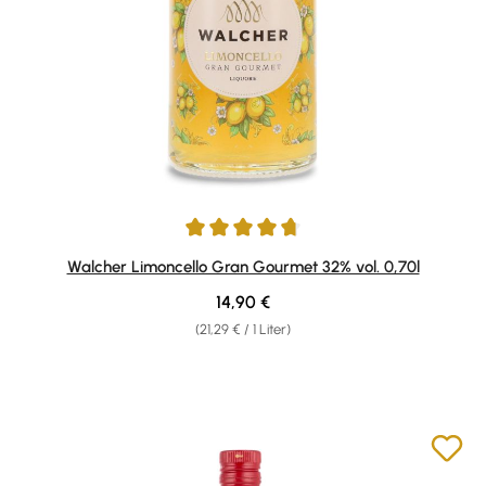
Durchschnittliche Bewertung von 4.85 von 5 Sternen
Walcher Limoncello Gran Gourmet 32% vol. 0,70l
Regulärer Preis:
14,90 €
(21,29 € / 1 Liter)