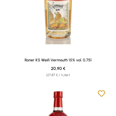
Roner KS Weiß Vermouth 15% vol. 0,75l
Regulärer Preis:
20,90 €
(27,87 € / 1 Liter)