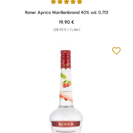
Durchschnittliche Bewertung von 4.95 von 5 Sternen
Roner Aprico Marillenbrand 40% vol. 0,70l
Regulärer Preis:
19,90 €
(28,43 € / 1 Liter)