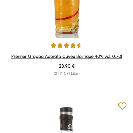
Durchschnittliche Bewertung von 4.6 von 5 Sternen
Psenner Grappa Adorata Cuvee Barrique 40% vol. 0,70l
Regulärer Preis:
23,90 €
(34,14 € / 1 Liter)