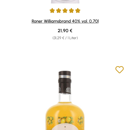
Durchschnittliche Bewertung von 4.92 von 5 Sternen
Roner Williamsbrand 40% vol. 0,70l
Regulärer Preis:
21,90 €
(31,29 € / 1 Liter)