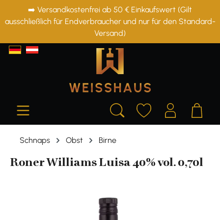
➡️ Versandkostenfrei ab 50 € Einkaufswert (Gilt
alt springen
ausschließlich für Endverbraucher und nur für den Standard-
Versand)
Schnaps
Obst
Birne
Roner Williams Luisa 40% vol. 0,70l
Bildergalerie überspringen