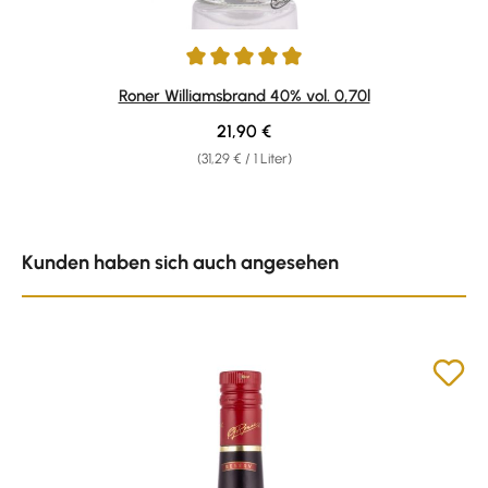
Durchschnittliche Bewertung von 4.92 von 5 Sternen
Roner Williamsbrand 40% vol. 0,70l
Regulärer Preis:
21,90 €
(31,29 € / 1 Liter)
Produktgalerie überspringen
Kunden haben sich auch angesehen