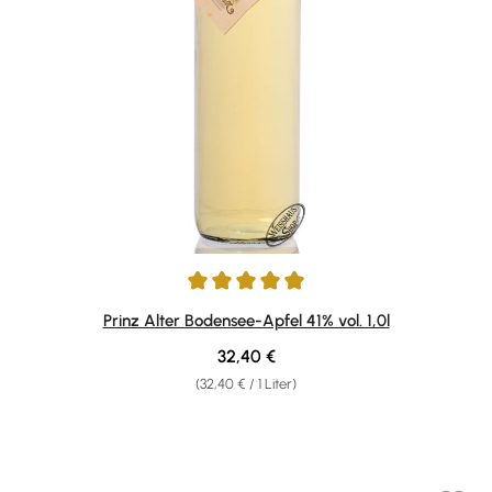
Durchschnittliche Bewertung von 4.88 von 5 Sternen
Prinz Alter Bodensee-Apfel 41% vol. 1,0l
Regulärer Preis:
32,40 €
(32,40 € / 1 Liter)