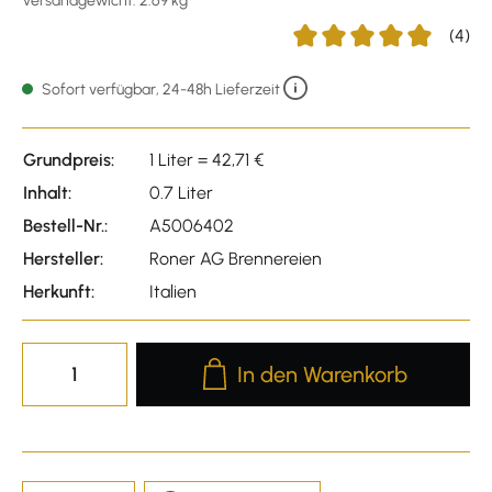
Versandgewicht: 2.69 kg
(4)
Durchschnittliche Bewert
Sofort verfügbar, 24-48h Lieferzeit
Grundpreis:
1 Liter = 42,71 €
Inhalt:
0.7 Liter
Bestell-Nr.:
A5006402
Hersteller:
Roner AG Brennereien
Herkunft:
Italien
Produkt Anzahl: Gib den gewünscht
In den Warenkorb