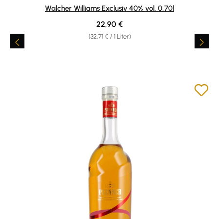
Durchschnittliche Bewertung von 4.86 von 5 Sternen
Walcher Williams Exclusiv 40% vol. 0,70l
Regulärer Preis:
22,90 €
(32,71 € / 1 Liter)