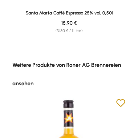
Santa Marta Caffé Espresso 25% vol. 0,50l
Regulärer Preis:
15,90 €
(31,80 € / 1 Liter)
Produktgalerie überspringen
Weitere Produkte von Roner AG Brennereien
ansehen