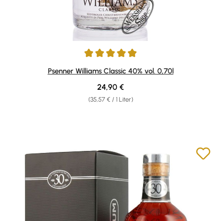
Durchschnittliche Bewertung von 4.91 von 5 Sternen
Psenner Williams Classic 40% vol. 0,70l
Regulärer Preis:
24,90 €
(35,57 € / 1 Liter)