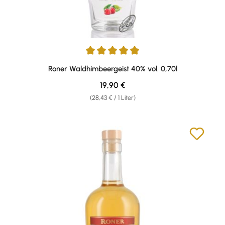
Durchschnittliche Bewertung von 4.96 von 5 Sternen
Roner Waldhimbeergeist 40% vol. 0,70l
Regulärer Preis:
19,90 €
(28,43 € / 1 Liter)