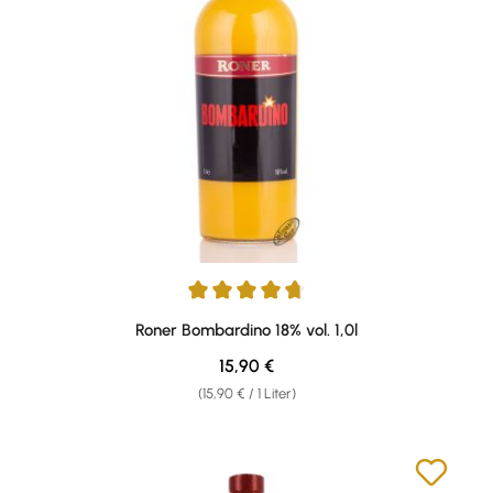
Durchschnittliche Bewertung von 4.8 von 5 Sternen
Roner Bombardino 18% vol. 1,0l
Regulärer Preis:
15,90 €
(15,90 € / 1 Liter)