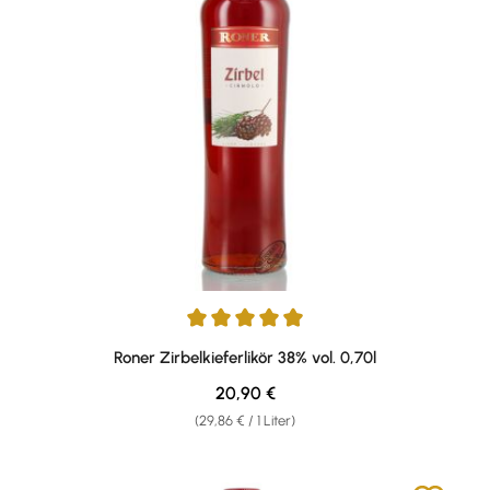
Durchschnittliche Bewertung von 4.89 von 5 Sternen
Roner Zirbelkieferlikör 38% vol. 0,70l
Regulärer Preis:
20,90 €
(29,86 € / 1 Liter)