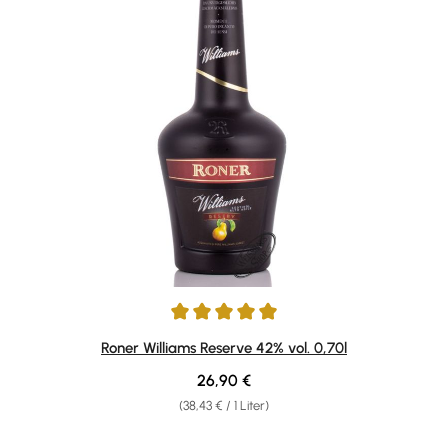
Durchschnittliche Bewertung von 5 von 5 Sternen
Roner Williams Reserve 42% vol. 0,70l
Regulärer Preis:
26,90 €
(38,43 € / 1 Liter)