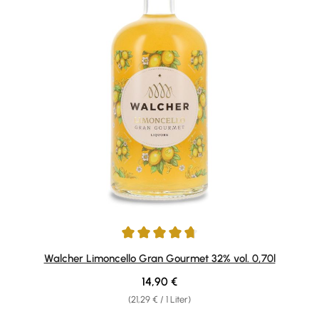
Durchschnittliche Bewertung von 4.85 von 5 Sternen
Walcher Limoncello Gran Gourmet 32% vol. 0,70l
Regulärer Preis:
14,90 €
(21,29 € / 1 Liter)