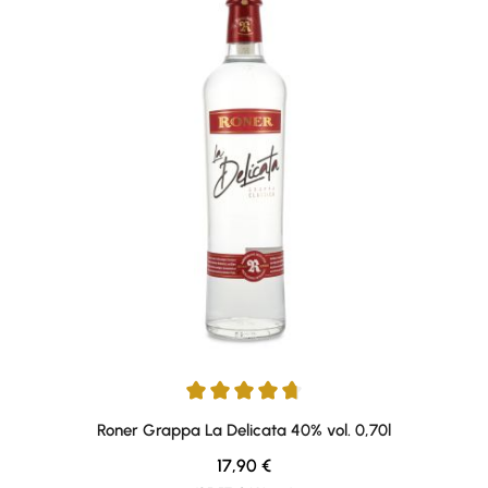
Durchschnittliche Bewertung von 4.75 von 5 Sternen
Roner Grappa La Delicata 40% vol. 0,70l
Regulärer Preis:
17,90 €