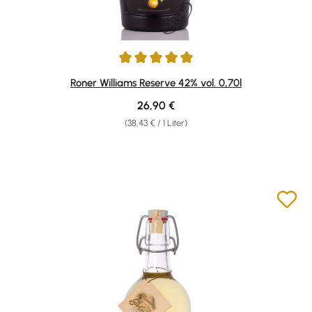
Durchschnittliche Bewertung von 5 von 5 Sternen
Roner Williams Reserve 42% vol. 0,70l
Regulärer Preis:
26,90 €
(38,43 € / 1 Liter)