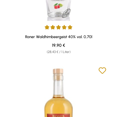
Durchschnittliche Bewertung von 4.96 von 5 Sternen
Roner Waldhimbeergeist 40% vol. 0,70l
Regulärer Preis:
19,90 €
(28,43 € / 1 Liter)