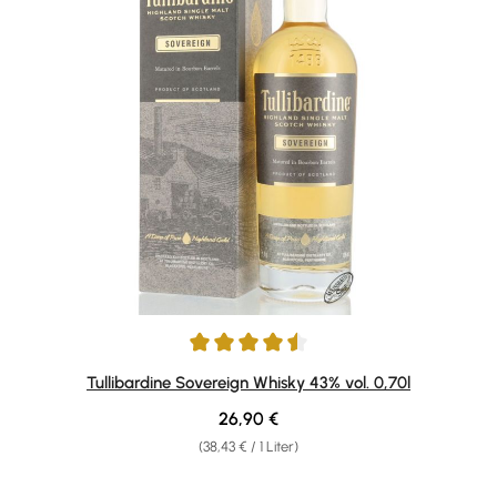
Durchschnittliche Bewertung von 4.5 von 5 Sternen
Tullibardine Sovereign Whisky 43% vol. 0,70l
Regulärer Preis:
26,90 €
(38,43 € / 1 Liter)