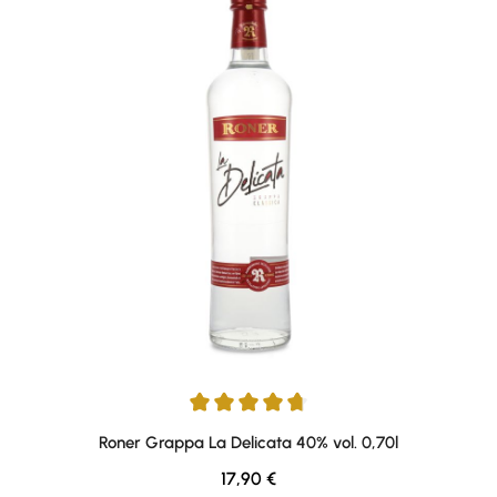
Durchschnittliche Bewertung von 4.75 von 5 Sternen
Roner Grappa La Delicata 40% vol. 0,70l
Regulärer Preis:
17,90 €