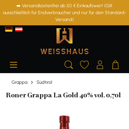
➡️ Versandkostenfrei ab 50 € Einkaufswert (Gilt
alt springen
ausschließlich für Endverbraucher und nur für den Standard-
Versand)
Grappa
Südtirol
Roner Grappa La Gold 40% vol. 0,70l
Bildergalerie überspringen