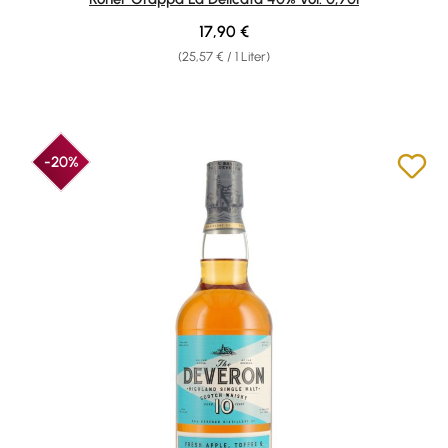
Regulärer Preis:
17,90 €
(25,57 € / 1 Liter)
-20%