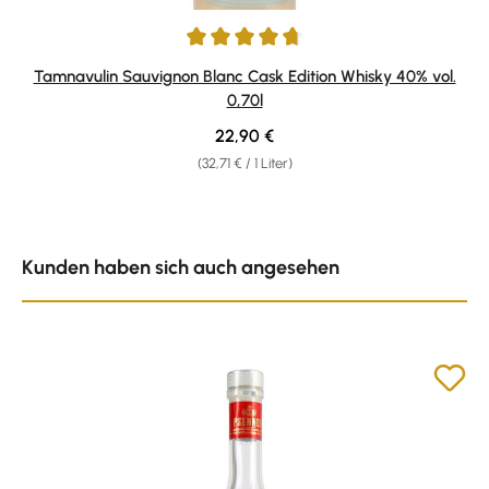
Durchschnittliche Bewertung von 4.63 von 5 Sternen
Tamnavulin Sauvignon Blanc Cask Edition Whisky 40% vol.
0,70l
Regulärer Preis:
22,90 €
(32,71 € / 1 Liter)
Produktgalerie überspringen
Kunden haben sich auch angesehen