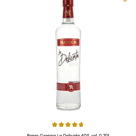
Durchschnittliche Bewertung von 4.75 von 5 Sternen
Roner Grappa La Delicata 40% vol. 0,70l