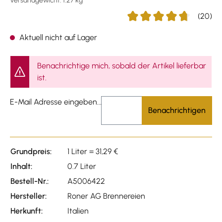
Versandgewicht: 1.27 kg
(20)
Durchschnittliche Bewertu
Aktuell nicht auf Lager
Benachrichtige mich, sobald der Artikel lieferbar
ist.
E-Mail Adresse eingeben...
Benachrichtigen
Grundpreis:
1 Liter = 31,29 €
Inhalt:
0.7 Liter
Bestell-Nr.:
A5006422
Hersteller:
Roner AG Brennereien
Herkunft:
Italien