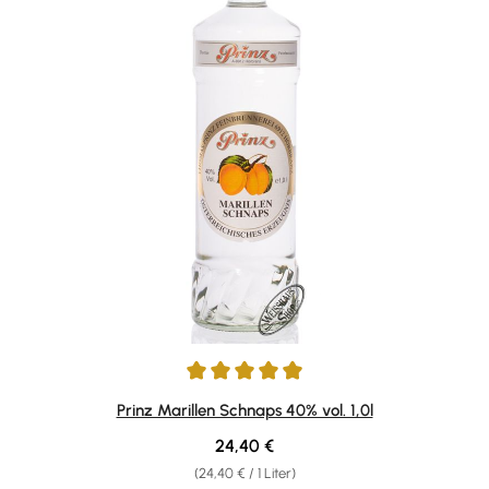
Durchschnittliche Bewertung von 4.89 von 5 Sternen
Prinz Marillen Schnaps 40% vol. 1,0l
Regulärer Preis:
24,40 €
(24,40 € / 1 Liter)