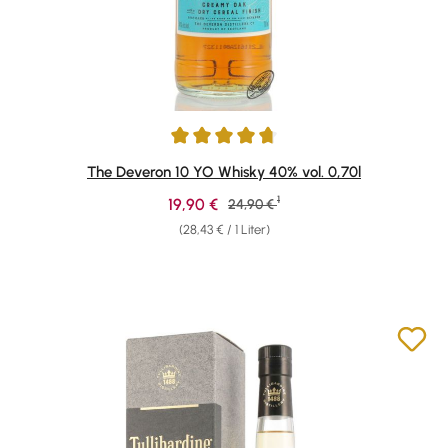
Durchschnittliche Bewertung von 4.74 von 5 Sternen
The Deveron 10 YO Whisky 40% vol. 0,70l
1
Verkaufspreis:
19,90 €
Regulärer Preis:
24,90 €
(28,43 € / 1 Liter)