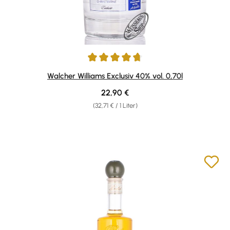
Durchschnittliche Bewertung von 4.86 von 5 Sternen
Walcher Williams Exclusiv 40% vol. 0,70l
Regulärer Preis:
22,90 €
(32,71 € / 1 Liter)