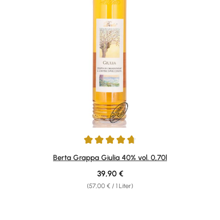
Durchschnittliche Bewertung von 4.8 von 5 Sternen
Berta Grappa Giulia 40% vol. 0,70l
Regulärer Preis:
39,90 €
(57,00 € / 1 Liter)