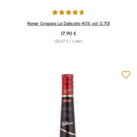
Durchschnittliche Bewertung von 4.75 von 5 Sternen
Roner Grappa La Delicata 40% vol. 0,70l
Regulärer Preis:
17,90 €
(25,57 € / 1 Liter)