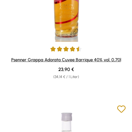
Durchschnittliche Bewertung von 4.6 von 5 Sternen
Psenner Grappa Adorata Cuvee Barrique 40% vol. 0,70l
Regulärer Preis:
23,90 €
(34,14 € / 1 Liter)