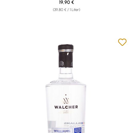
Regulärer Preis:
19,90 €
(39,80 € / 1 Liter)