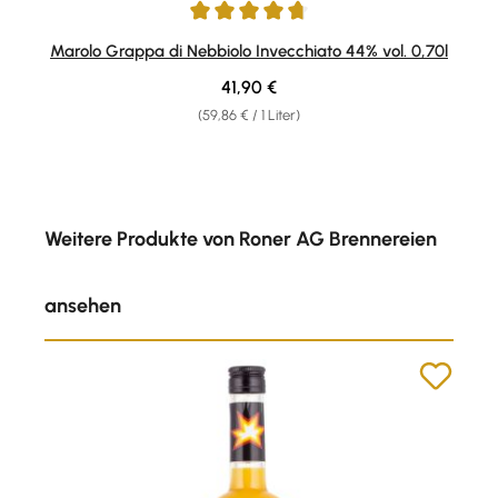
Durchschnittliche Bewertung von 4.73 von 5 Sternen
Marolo Grappa di Nebbiolo Invecchiato 44% vol. 0,70l
Regulärer Preis:
41,90 €
(59,86 € / 1 Liter)
Produktgalerie überspringen
Weitere Produkte von Roner AG Brennereien
ansehen