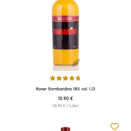
Durchschnittliche Bewertung von 4.8 von 5 Sternen
Roner Bombardino 18% vol. 1,0l
Regulärer Preis:
15,90 €
(15,90 € / 1 Liter)