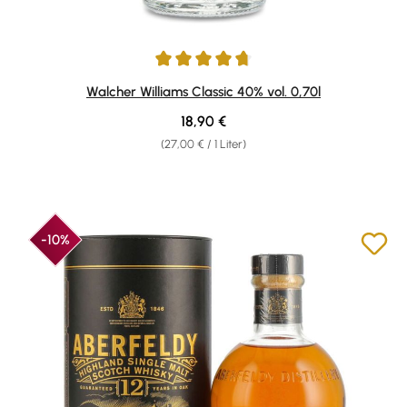
Durchschnittliche Bewertung von 4.84 von 5 Sternen
Walcher Williams Classic 40% vol. 0,70l
Regulärer Preis:
18,90 €
(27,00 € / 1 Liter)
-10%