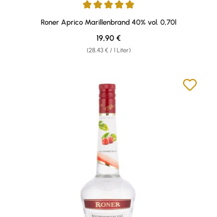
Durchschnittliche Bewertung von 4.95 von 5 Sternen
Roner Aprico Marillenbrand 40% vol. 0,70l
Regulärer Preis:
19,90 €
(28,43 € / 1 Liter)