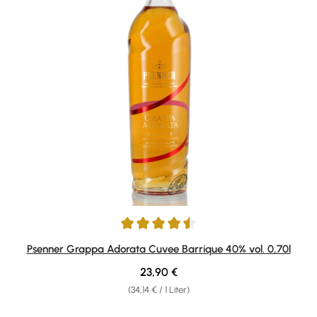
Durchschnittliche Bewertung von 4.6 von 5 Sternen
Psenner Grappa Adorata Cuvee Barrique 40% vol. 0,70l
Regulärer Preis:
23,90 €
(34,14 € / 1 Liter)