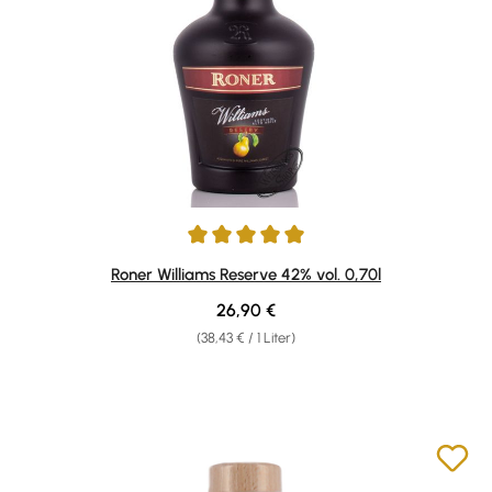
Durchschnittliche Bewertung von 5 von 5 Sternen
Roner Williams Reserve 42% vol. 0,70l
Regulärer Preis:
26,90 €
(38,43 € / 1 Liter)