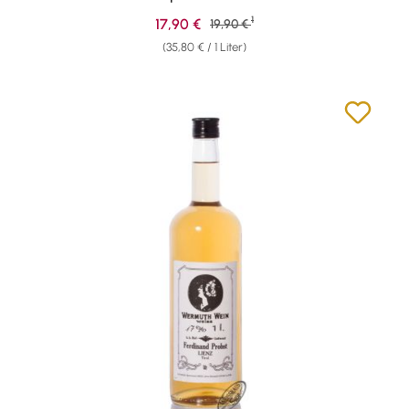
1
Verkaufspreis:
17,90 €
Regulärer Preis:
19,90 €
(35,80 € / 1 Liter)