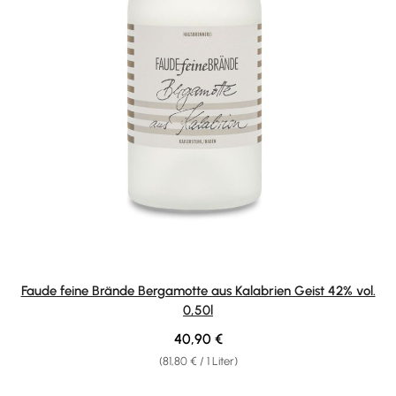
Faude feine Brände Bergamotte aus Kalabrien Geist 42% vol.
0,50l
Regulärer Preis:
40,90 €
(81,80 € / 1 Liter)