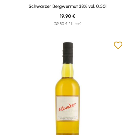
Schwarzer Bergwermut 38% vol. 0,50l
Regulärer Preis:
19,90 €
(39,80 € / 1 Liter)