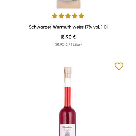
Durchschnittliche Bewertung von 4.95 von 5 Sternen
Schwarzer Wermuth weiss 17% vol. 1,0l
Regulärer Preis:
18,90 €
(18,90 € / 1 Liter)