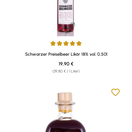
Durchschnittliche Bewertung von 5 von 5 Sternen
Schwarzer Preiselbeer Likör 18% vol. 0,50l
Regulärer Preis:
19,90 €
(39,80 € / 1 Liter)