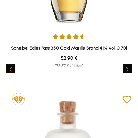
Durchschnittliche Bewertung von 4.4 von 5 Sternen
Scheibel Edles Fass 350 Gold Marille Brand 41% vol. 0,70l
Regulärer Preis:
52,90 €
(75,57 € / 1 Liter)