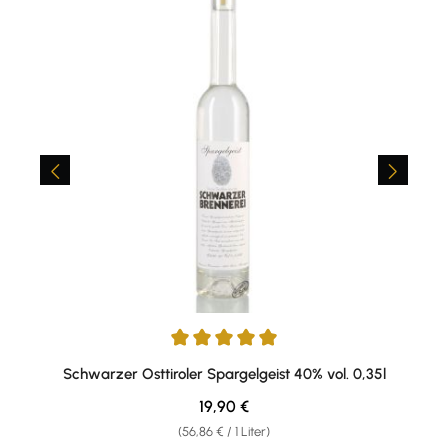
Durchschnittliche Bewertung von 5 von 5 Sternen
Schwarzer Osttiroler Spargelgeist 40% vol. 0,35l
Regulärer Preis:
19,90 €
(56,86 € / 1 Liter)