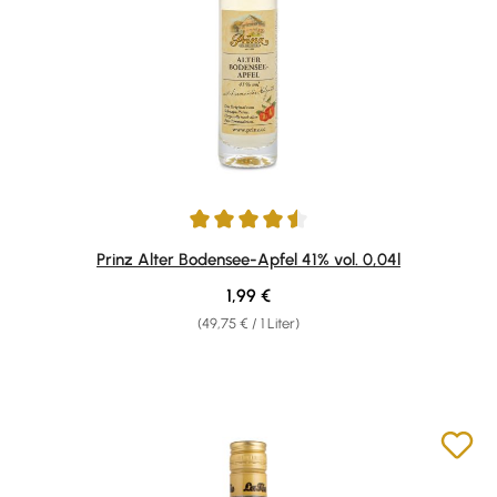
Durchschnittliche Bewertung von 4.43 von 5 Sternen
Prinz Alter Bodensee-Apfel 41% vol. 0,04l
Regulärer Preis:
1,99 €
(49,75 € / 1 Liter)