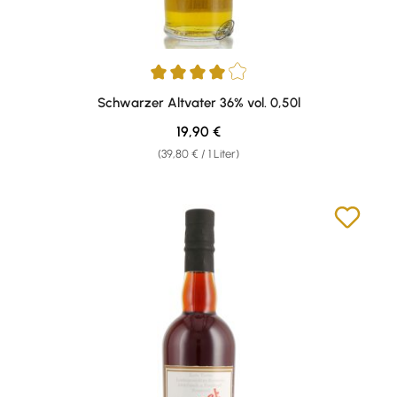
Durchschnittliche Bewertung von 4 von 5 Sternen
Schwarzer Altvater 36% vol. 0,50l
Regulärer Preis:
19,90 €
(39,80 € / 1 Liter)