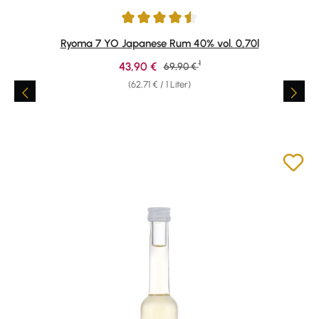
Durchschnittliche Bewertung von 4.59 von 5 Sternen
Ryoma 7 YO Japanese Rum 40% vol. 0,70l
1
Verkaufspreis:
43,90 €
Regulärer Preis:
69,90 €
(62,71 € / 1 Liter)