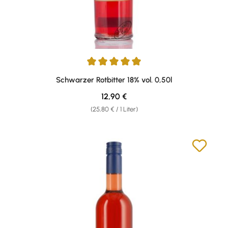
Durchschnittliche Bewertung von 5 von 5 Sternen
Schwarzer Rotbitter 18% vol. 0,50l
Regulärer Preis:
12,90 €
(25,80 € / 1 Liter)