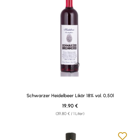
Schwarzer Heidelbeer Likör 18% vol. 0,50l
Regulärer Preis:
19,90 €
(39,80 € / 1 Liter)