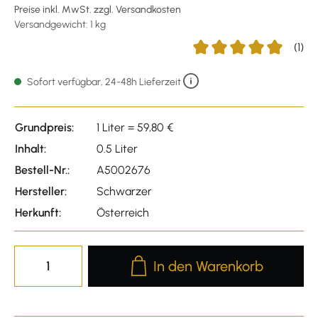
Preise inkl. MwSt. zzgl. Versandkosten
Versandgewicht: 1 kg
(1)
Durchschnittliche Bewer
Sofort verfügbar, 24-48h Lieferzeit
Grundpreis:
1 Liter = 59,80 €
Inhalt:
0.5 Liter
Bestell-Nr.:
A5002676
Hersteller:
Schwarzer
Herkunft:
Österreich
Produkt Anzahl: Gib den gewünscht
In den Warenkorb