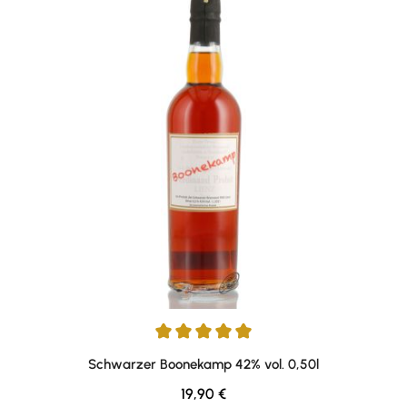
Durchschnittliche Bewertung von 5 von 5 Sternen
Schwarzer Boonekamp 42% vol. 0,50l
Regulärer Preis:
19,90 €