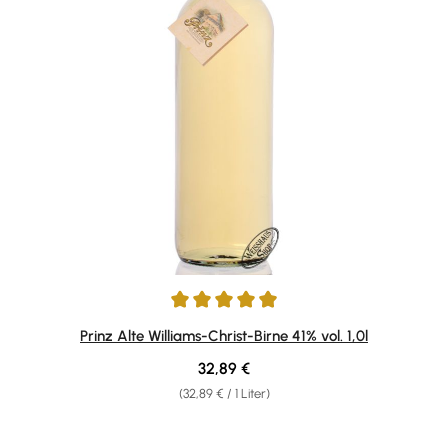
Durchschnittliche Bewertung von 4.95 von 5 Sternen
Prinz Alte Williams-Christ-Birne 41% vol. 1,0l
Regulärer Preis:
32,89 €
(32,89 € / 1 Liter)