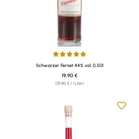
Durchschnittliche Bewertung von 5 von 5 Sternen
Schwarzer Fernet 44% vol. 0,50l
Regulärer Preis:
19,90 €
(39,80 € / 1 Liter)