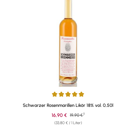
Durchschnittliche Bewertung von 5 von 5 Sternen
Schwarzer Rosenmarillen Likör 18% vol. 0,50l
1
Verkaufspreis:
16,90 €
Regulärer Preis:
19,90 €
(33,80 € / 1 Liter)