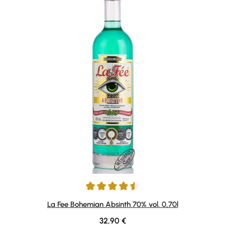
Durchschnittliche Bewertung von 4.5 von 5 Sternen
La Fee Bohemian Absinth 70% vol. 0,70l
Regulärer Preis:
32,90 €