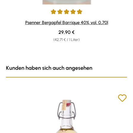
Durchschnittliche Bewertung von 4.9 von 5 Sternen
Psenner Bergapfel Barrique 40% vol. 0,70l
Regulärer Preis:
29,90 €
(42,71 € / 1 Liter)
Produktgalerie überspringen
Kunden haben sich auch angesehen