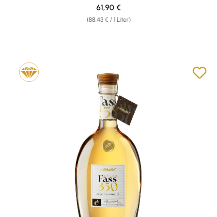
Regulärer Preis:
61,90 €
(88,43 € / 1 Liter)