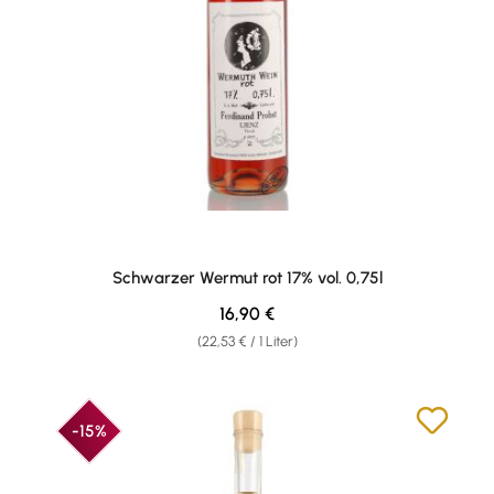
Schwarzer Wermut rot 17% vol. 0,75l
Regulärer Preis:
16,90 €
(22,53 € / 1 Liter)
-15%