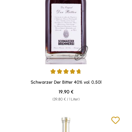
Durchschnittliche Bewertung von 4.87 von 5 Sternen
Schwarzer Der Bitter 40% vol. 0,50l
Regulärer Preis:
19,90 €
(39,80 € / 1 Liter)