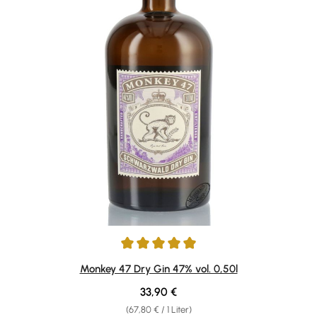
Durchschnittliche Bewertung von 4.92 von 5 Sternen
Monkey 47 Dry Gin 47% vol. 0,50l
Regulärer Preis:
33,90 €
(67,80 € / 1 Liter)