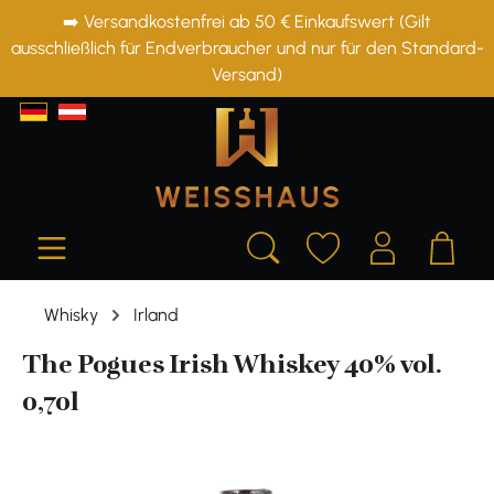
➡️ Versandkostenfrei ab 50 € Einkaufswert (Gilt
alt springen
ausschließlich für Endverbraucher und nur für den Standard-
Versand)
Whisky
Irland
The Pogues Irish Whiskey 40% vol.
0,70l
Bildergalerie überspringen