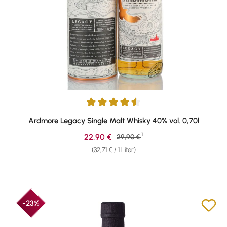
Durchschnittliche Bewertung von 4.61 von 5 Sternen
Ardmore Legacy Single Malt Whisky 40% vol. 0,70l
1
Verkaufspreis:
22,90 €
Regulärer Preis:
29,90 €
(32,71 € / 1 Liter)
-23%