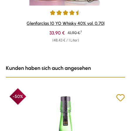
Durchschnittliche Bewertung von 4.58 von 5 Sternen
Glenfarclas 10 YO Whisky 40% vol. 0,70l
1
Verkaufspreis:
33,90 €
Regulärer Preis:
41,90 €
(48,43 € / 1 Liter)
Produktgalerie überspringen
Kunden haben sich auch angesehen
-50%