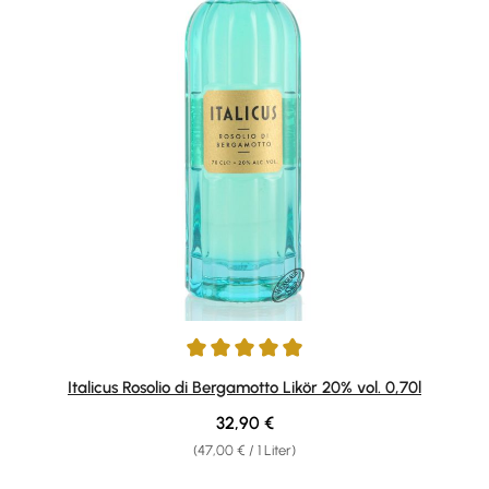
Durchschnittliche Bewertung von 4.92 von 5 Sternen
Italicus Rosolio di Bergamotto Likör 20% vol. 0,70l
Regulärer Preis:
32,90 €
(47,00 € / 1 Liter)