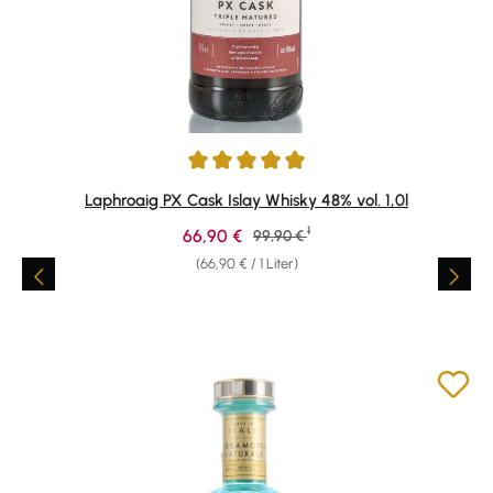
Durchschnittliche Bewertung von 4.91 von 5 Sternen
Laphroaig PX Cask Islay Whisky 48% vol. 1,0l
1
Verkaufspreis:
66,90 €
Regulärer Preis:
99,90 €
(66,90 € / 1 Liter)