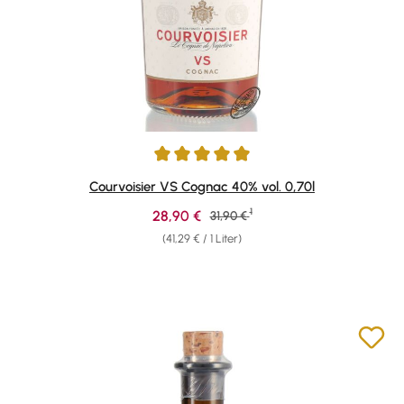
Durchschnittliche Bewertung von 4.89 von 5 Sternen
Courvoisier VS Cognac 40% vol. 0,70l
1
Verkaufspreis:
28,90 €
Regulärer Preis:
31,90 €
(41,29 € / 1 Liter)