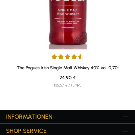
Durchschnittliche Bewertung von 4.62 von 5 Sternen
The Pogues Irish Single Malt Whiskey 40% vol. 0,70l
Regulärer Preis:
24,90 €
(35,57 € / 1 Liter)
INFORMATIONEN
SHOP SERVICE