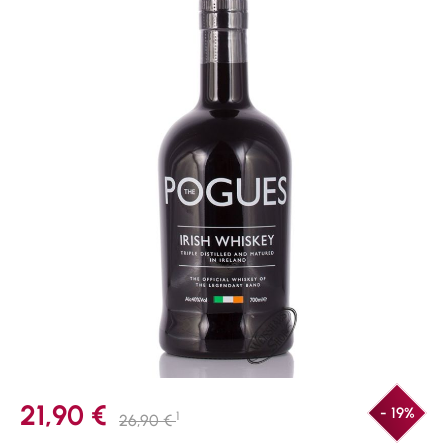
21,90 €
- 19%
1
26,90 €