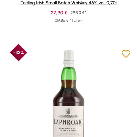
Teeling Irish Small Batch Whiskey 46% vol. 0,70l
1
Verkaufspreis:
27,90 €
Regulärer Preis:
29,90 €
(39,86 € / 1 Liter)
-33%