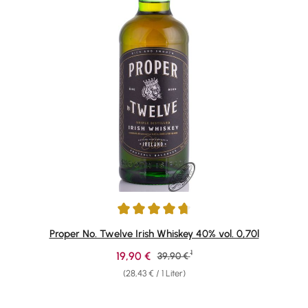
Durchschnittliche Bewertung von 4.74 von 5 Sternen
Proper No. Twelve Irish Whiskey 40% vol. 0,70l
1
Verkaufspreis:
19,90 €
Regulärer Preis:
39,90 €
(28,43 € / 1 Liter)