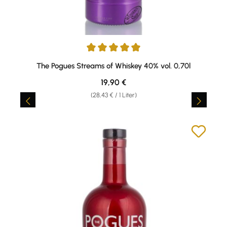
Durchschnittliche Bewertung von 5 von 5 Sternen
The Pogues Streams of Whiskey 40% vol. 0,70l
Regulärer Preis:
19,90 €
(28,43 € / 1 Liter)