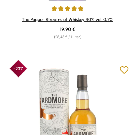
Durchschnittliche Bewertung von 5 von 5 Sternen
The Pogues Streams of Whiskey 40% vol. 0,70l
Regulärer Preis:
19,90 €
(28,43 € / 1 Liter)
-23%