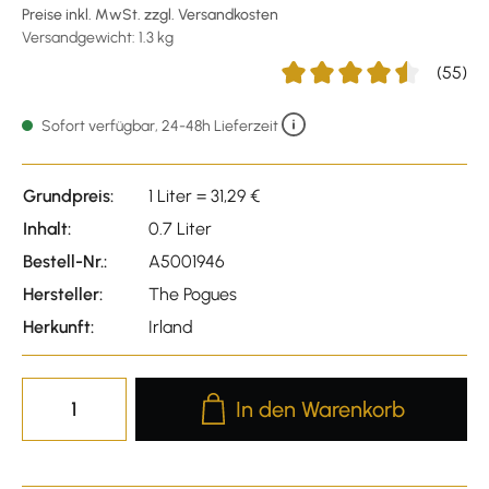
Preise inkl. MwSt. zzgl. Versandkosten
Versandgewicht: 1.3 kg
(55)
Durchschnittliche Bewertu
Sofort verfügbar, 24-48h Lieferzeit
Grundpreis:
1 Liter = 31,29 €
Inhalt:
0.7 Liter
Bestell-Nr.:
A5001946
Hersteller:
The Pogues
Herkunft:
Irland
Produkt Anzahl: Gib den gewünscht
In den Warenkorb