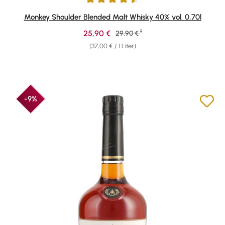
Durchschnittliche Bewertung von 4.6 von 5 Sternen
Monkey Shoulder Blended Malt Whisky 40% vol. 0,70l
1
Verkaufspreis:
25,90 €
Regulärer Preis:
29,90 €
(37,00 € / 1 Liter)
-9%