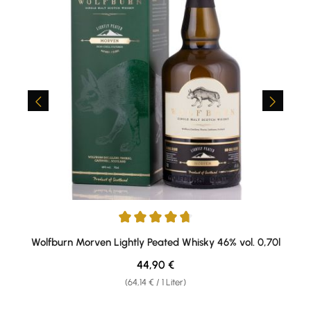
Durchschnittliche Bewertung von 4.77 von 5 Sternen
Wolfburn Morven Lightly Peated Whisky 46% vol. 0,70l
Regulärer Preis:
44,90 €
(64,14 € / 1 Liter)