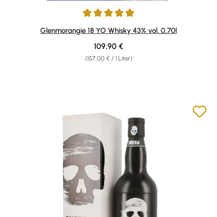
Durchschnittliche Bewertung von 4.9 von 5 Sternen
Glenmorangie 18 YO Whisky 43% vol. 0,70l
Regulärer Preis:
109,90 €
(157,00 € / 1 Liter)