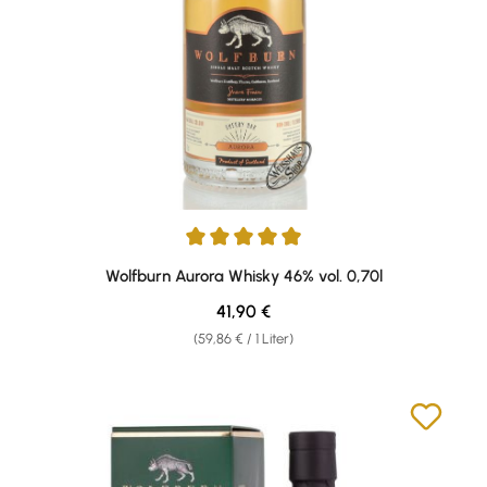
Durchschnittliche Bewertung von 4.9 von 5 Sternen
Wolfburn Aurora Whisky 46% vol. 0,70l
Regulärer Preis:
41,90 €
(59,86 € / 1 Liter)