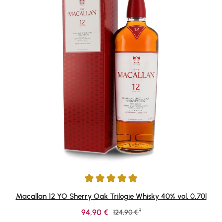
Durchschnittliche Bewertung von 4.91 von 5 Sternen
Macallan 12 YO Sherry Oak Trilogie Whisky 40% vol. 0,70l
1
Verkaufspreis:
94,90 €
Regulärer Preis:
124,90 €