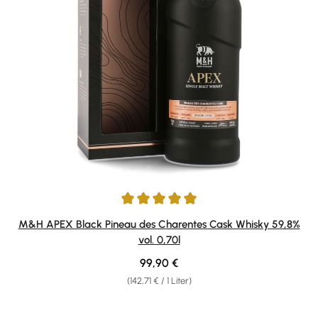
Durchschnittliche Bewertung von 5 von 5 Sternen
M&H APEX Black Pineau des Charentes Cask Whisky 59,8%
vol. 0,70l
Regulärer Preis:
99,90 €
(142,71 € / 1 Liter)