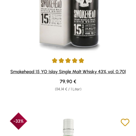
Durchschnittliche Bewertung von 5 von 5 Sternen
Smokehead 15 YO Islay Single Malt Whisky 43% vol. 0,70l
Regulärer Preis:
79,90 €
(114,14 € / 1 Liter)
-33%