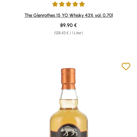
Durchschnittliche Bewertung von 5 von 5 Sternen
The Glenrothes 15 YO Whisky 43% vol. 0,70l
Regulärer Preis:
89,90 €
(128,43 € / 1 Liter)