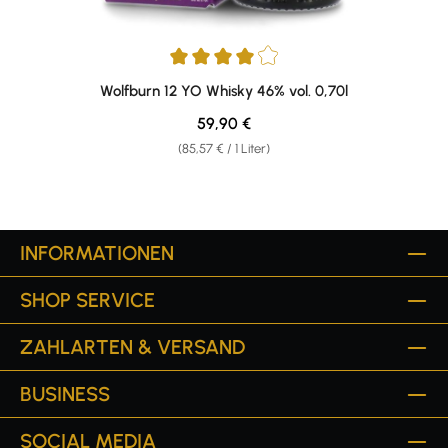
Durchschnittliche Bewertung von 4 von 5 Sternen
Wolfburn 12 YO Whisky 46% vol. 0,70l
Regulärer Preis:
59,90 €
(85,57 € / 1 Liter)
INFORMATIONEN
SHOP SERVICE
ZAHLARTEN & VERSAND
BUSINESS
SOCIAL MEDIA