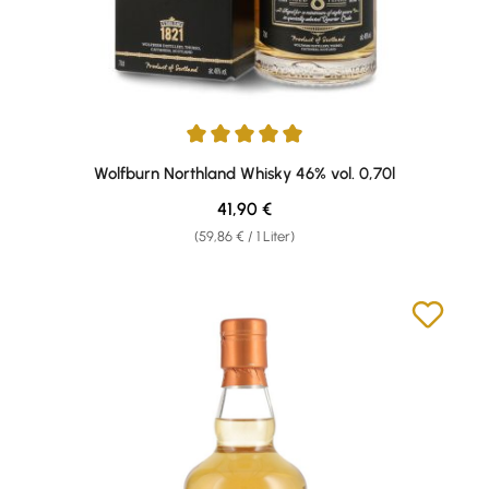
Durchschnittliche Bewertung von 4.88 von 5 Sternen
Wolfburn Northland Whisky 46% vol. 0,70l
Regulärer Preis:
41,90 €
(59,86 € / 1 Liter)