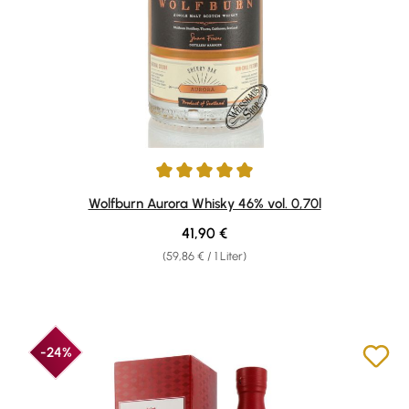
Durchschnittliche Bewertung von 4.9 von 5 Sternen
Wolfburn Aurora Whisky 46% vol. 0,70l
Regulärer Preis:
41,90 €
(59,86 € / 1 Liter)
-24%