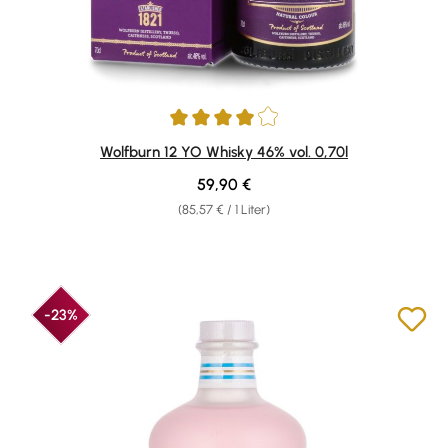
Durchschnittliche Bewertung von 4 von 5 Sternen
Wolfburn 12 YO Whisky 46% vol. 0,70l
Regulärer Preis:
59,90 €
(85,57 € / 1 Liter)
-23%