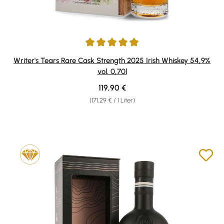
Durchschnittliche Bewertung von 5 von 5 Sternen
Writer's Tears Rare Cask Strength 2025 Irish Whiskey 54,9%
vol. 0,70l
Regulärer Preis:
119,90 €
(171,29 € / 1 Liter)