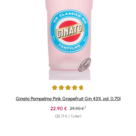
Durchschnittliche Bewertung von 4.8 von 5 Sternen
Ginato Pompelmo Pink Grapefruit Gin 43% vol. 0,70l
1
Verkaufspreis:
22,90 €
Regulärer Preis:
29,90 €
(32,71 € / 1 Liter)