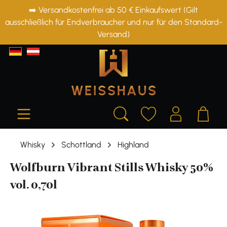
➡️ Versandkostenfrei ab 50 € Einkaufswert (Gilt
alt springen
ausschließlich für Endverbraucher und nur für den Standard-
Versand)
Whisky
Schottland
Highland
Wolfburn Vibrant Stills Whisky 50%
vol. 0,70l
Bildergalerie überspringen