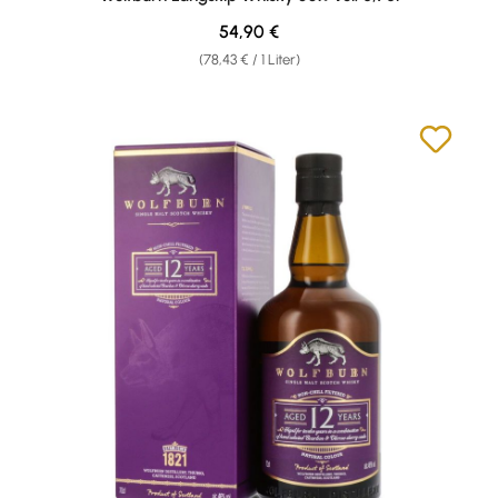
Regulärer Preis:
54,90 €
(78,43 € / 1 Liter)