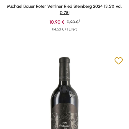
Michael Bauer Roter Veltliner Ried Steinberg 2024 13,5% vol.
0,75l
1
Verkaufspreis:
10,90 €
Regulärer Preis:
11,90 €
(14,53 € / 1 Liter)