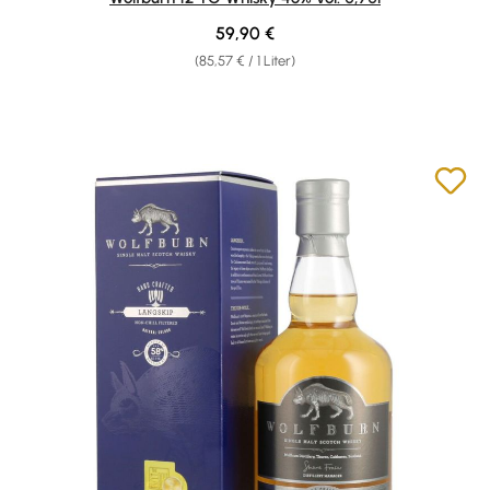
Regulärer Preis:
59,90 €
(85,57 € / 1 Liter)