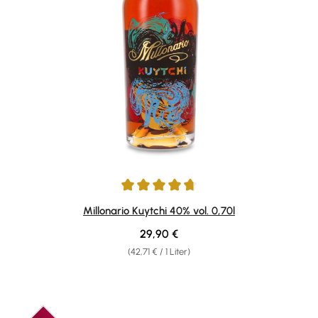
Durchschnittliche Bewertung von 4.8 von 5 Sternen
Millonario Kuytchi 40% vol. 0,70l
Regulärer Preis:
29,90 €
(42,71 € / 1 Liter)