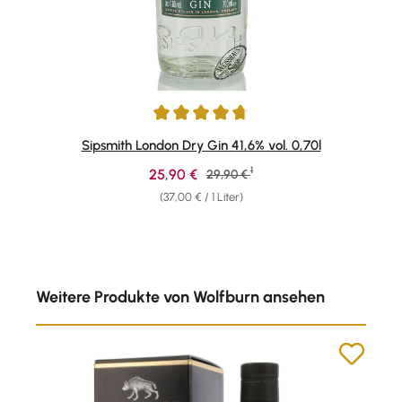
Durchschnittliche Bewertung von 4.82 von 5 Sternen
Sipsmith London Dry Gin 41,6% vol. 0,70l
1
Verkaufspreis:
25,90 €
Regulärer Preis:
29,90 €
(37,00 € / 1 Liter)
Produktgalerie überspringen
Weitere Produkte von Wolfburn ansehen