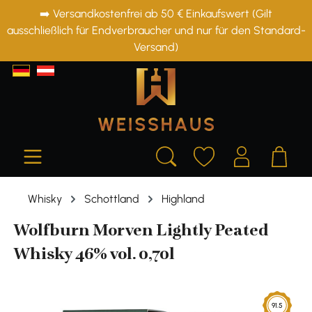
➡️ Versandkostenfrei ab 50 € Einkaufswert (Gilt
alt springen
ausschließlich für Endverbraucher und nur für den Standard-
Versand)
Whisky
Schottland
Highland
Wolfburn Morven Lightly Peated
Whisky 46% vol. 0,70l
Bildergalerie überspringen
91.5