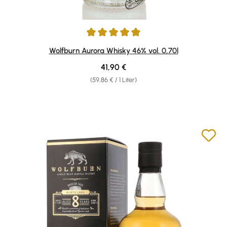
Durchschnittliche Bewertung von 4.9 von 5 Sternen
Wolfburn Aurora Whisky 46% vol. 0,70l
Regulärer Preis:
41,90 €
(59,86 € / 1 Liter)