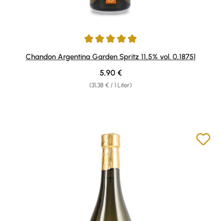
Durchschnittliche Bewertung von 5 von 5 Sternen
Chandon Argentina Garden Spritz 11,5% vol. 0,1875l
Regulärer Preis:
5,90 €
(31,38 € / 1 Liter)