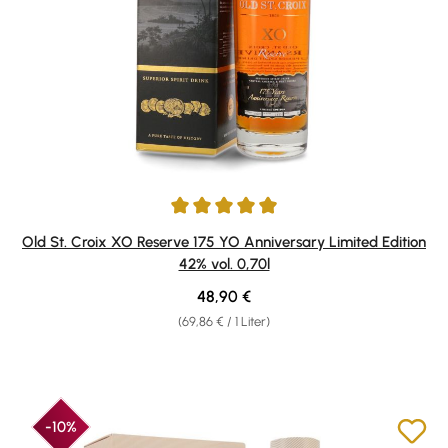
Durchschnittliche Bewertung von 4.92 von 5 Sternen
Old St. Croix XO Reserve 175 YO Anniversary Limited Edition
42% vol. 0,70l
Regulärer Preis:
48,90 €
(69,86 € / 1 Liter)
-10%