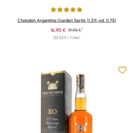
Durchschnittliche Bewertung von 4.89 von 5 Sternen
Chandon Argentina Garden Spritz 11,5% vol. 0,75l
1
Verkaufspreis:
16,90 €
Regulärer Preis:
19,90 €
(22,53 € / 1 Liter)