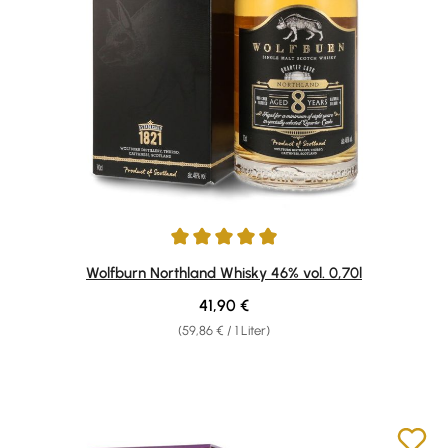
Durchschnittliche Bewertung von 4.88 von 5 Sternen
Wolfburn Northland Whisky 46% vol. 0,70l
Regulärer Preis:
41,90 €
(59,86 € / 1 Liter)