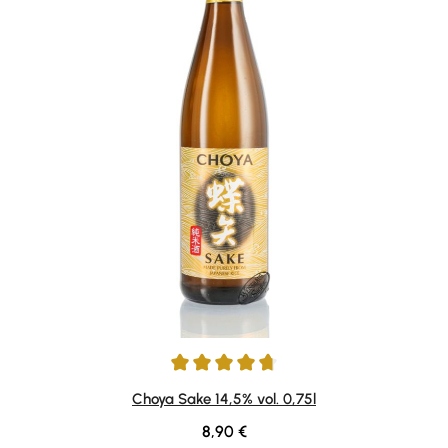
Durchschnittliche Bewertung von 4.8 von 5 Sternen
Choya Sake 14,5% vol. 0,75l
Regulärer Preis:
8,90 €