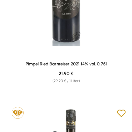
Pimpel Ried Bärnreiser 2021 14% vol. 0,75l
Regulärer Preis:
21,90 €
(29,20 € / 1 Liter)