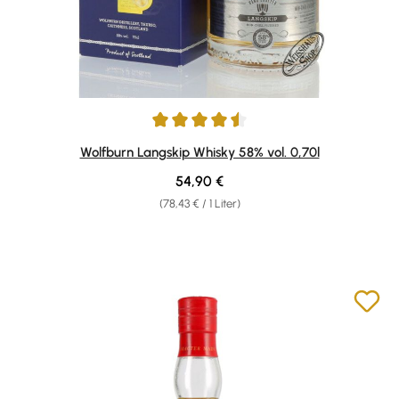
Durchschnittliche Bewertung von 4.6 von 5 Sternen
Wolfburn Langskip Whisky 58% vol. 0,70l
Regulärer Preis:
54,90 €
(78,43 € / 1 Liter)