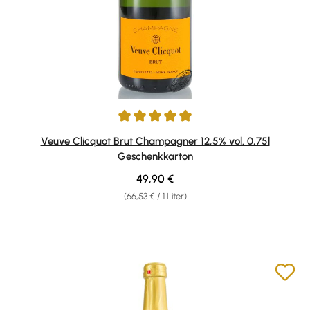
Durchschnittliche Bewertung von 5 von 5 Sternen
Veuve Clicquot Brut Champagner 12,5% vol. 0,75l
Geschenkkarton
Regulärer Preis:
49,90 €
(66,53 € / 1 Liter)