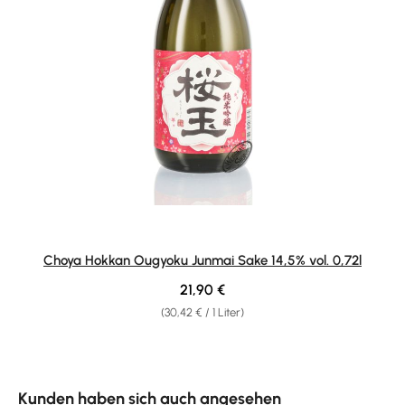
Choya Hokkan Ougyoku Junmai Sake 14,5% vol. 0,72l
Regulärer Preis:
21,90 €
(30,42 € / 1 Liter)
Produktgalerie überspringen
Kunden haben sich auch angesehen