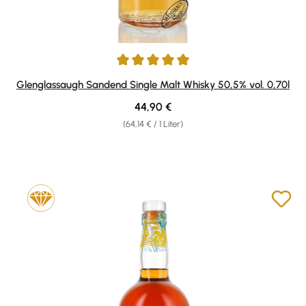
Durchschnittliche Bewertung von 5 von 5 Sternen
Glenglassaugh Sandend Single Malt Whisky 50,5% vol. 0,70l
Regulärer Preis:
44,90 €
(64,14 € / 1 Liter)