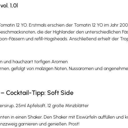
l. 1,0l
 Tomatin 12 YO. Erstmals erschien der Tomatin 12 YO im Jahr 20
schmacksnoten, die der Highlander den unterschiedlichen Fässe
rbon-Fässern und refill-Hogsheads. Anschließend erhielt der Tro
en und hauchzart torfigen Aromen
d Birnen, gefolgt von malzigen Noten, Nussaromen und angenehm
– Cocktail-Tipp: Soft Side
rsirup, 25ml Apfelsaft, 12 große Minzblätter
ten in einen Shaker. Den Shaker mit Eiswürfeln auffüllen und kr
nzzweig garnieren und genießen. Prost!