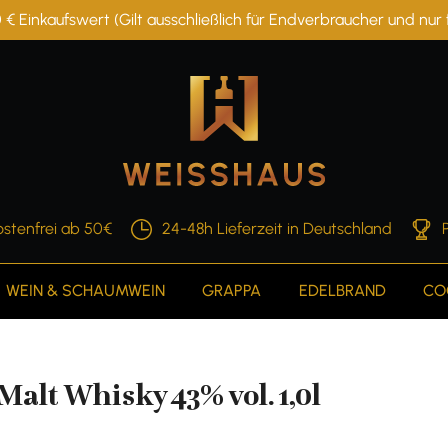
 € Einkaufswert (Gilt ausschließlich für Endverbraucher und nu
stenfrei ab 50€
24-48h Lieferzeit in Deutschland
WEIN & SCHAUMWEIN
GRAPPA
EDELBRAND
CO
alt Whisky 43% vol. 1,0l