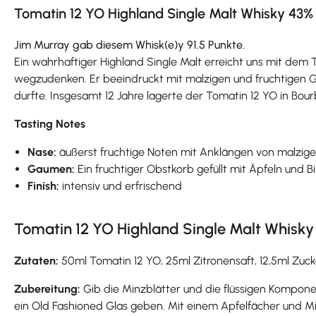
Tomatin 12 YO Highland Single Malt Whisky 43% vo
Jim Murray gab diesem Whisk(e)y 91.5 Punkte.
Ein wahrhaftiger Highland Single Malt erreicht uns mit dem
wegzudenken. Er beeindruckt mit malzigen und fruchtigen Ge
durfte. Insgesamt 12 Jahre lagerte der Tomatin 12 YO in Bou
Tasting Notes
Nase:
äußerst fruchtige Noten mit Anklängen von malzig
Gaumen:
Ein fruchtiger Obstkorb gefüllt mit Äpfeln un
Finish:
intensiv und erfrischend
Tomatin 12 YO Highland Single Malt Whisky 
Zutaten:
50ml Tomatin 12 YO, 25ml Zitronensaft, 12,5ml Zucke
Zubereitung:
Gib die Minzblätter und die flüssigen Komponen
ein Old Fashioned Glas geben. Mit einem Apfelfächer und Mi