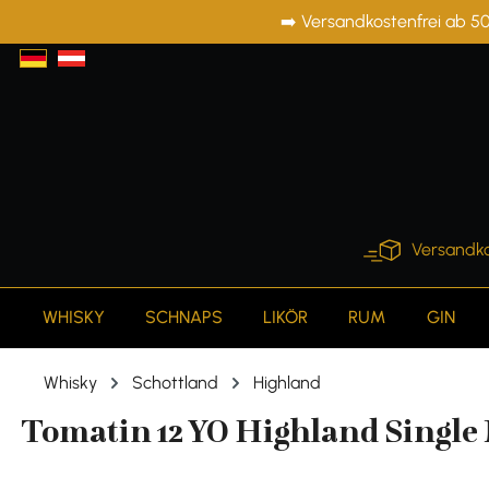
➡️ Versandkostenfrei ab 50
springen
Zur Hauptnavigation springen
Versandko
WHISKY
SCHNAPS
LIKÖR
RUM
GIN
Whisky
Schottland
Highland
Tomatin 12 YO Highland Single M