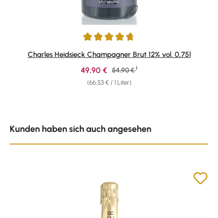
Durchschnittliche Bewertung von 4.75 von 5 Sternen
Charles Heidsieck Champagner Brut 12% vol. 0,75l
1
Verkaufspreis:
49,90 €
Regulärer Preis:
54,90 €
(66,53 € / 1 Liter)
Produktgalerie überspringen
Kunden haben sich auch angesehen