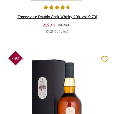
Durchschnittliche Bewertung von 4.77 von 5 Sternen
Tamnavulin Double Cask Whisky 40% vol. 0,70l
1
Verkaufspreis:
21,90 €
Regulärer Preis:
24,90 €
(31,29 € / 1 Liter)
-18%