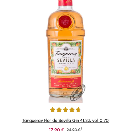
Durchschnittliche Bewertung von 4.86 von 5 Sternen
Tanqueray Flor de Sevilla Gin 41,3% vol. 0,70l
1
Verkaufspreis:
17,90 €
Regulärer Preis:
24,90 €