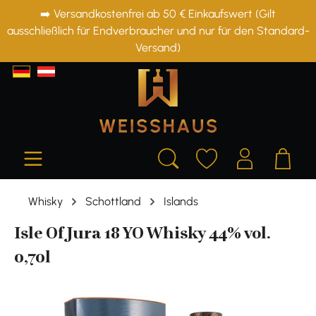
➡️ Versandkostenfrei ab 50 € Einkaufswert (Gilt
alt springen
ausschließlich für Endverbraucher und nur für den Standard-
Versand)
Whisky
Schottland
Islands
Isle Of Jura 18 YO Whisky 44% vol.
0,70l
Bildergalerie überspringen