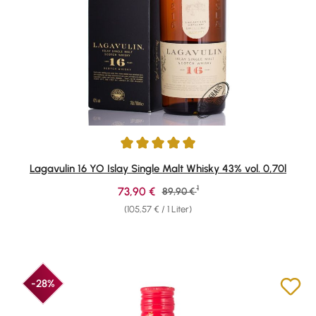
Durchschnittliche Bewertung von 4.95 von 5 Sternen
Lagavulin 16 YO Islay Single Malt Whisky 43% vol. 0,70l
1
Verkaufspreis:
73,90 €
Regulärer Preis:
89,90 €
(105,57 € / 1 Liter)
-28%