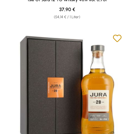
Regulärer Preis:
37,90 €
(54,14 € / 1 Liter)