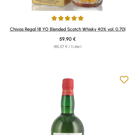
Durchschnittliche Bewertung von 4.88 von 5 Sternen
Chivas Regal 18 YO Blended Scotch Whisky 40% vol. 0,70l
Regulärer Preis:
59,90 €
(85,57 € / 1 Liter)