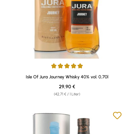
Durchschnittliche Bewertung von 5 von 5 Sternen
Isle Of Jura Journey Whisky 40% vol. 0,70l
Regulärer Preis:
29,90 €
(42,71 € / 1 Liter)