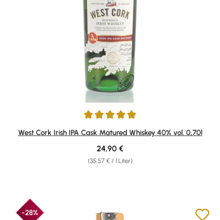
Durchschnittliche Bewertung von 5 von 5 Sternen
West Cork Irish IPA Cask Matured Whiskey 40% vol. 0,70l
Regulärer Preis:
24,90 €
(35,57 € / 1 Liter)
-28%