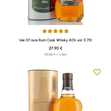
Durchschnittliche Bewertung von 5 von 5 Sternen
Isle Of Jura Rum Cask Whisky 40% vol. 0,70l
Regulärer Preis:
27,90 €
(39,86 € / 1 Liter)