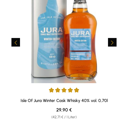
Durchschnittliche Bewertung von 5 von 5 Sternen
Isle Of Jura Winter Cask Whisky 40% vol. 0,70l
Regulärer Preis:
29,90 €
(42,71 € / 1 Liter)