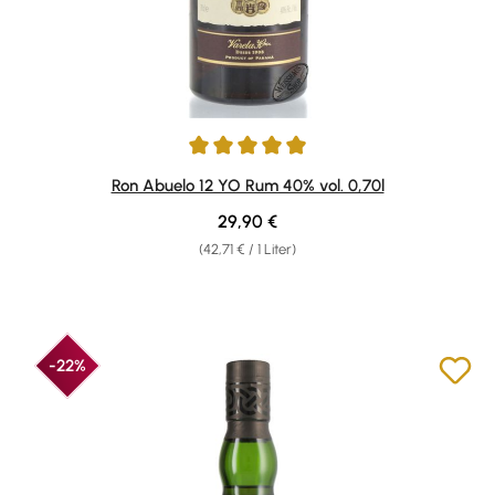
Durchschnittliche Bewertung von 4.93 von 5 Sternen
Ron Abuelo 12 YO Rum 40% vol. 0,70l
Regulärer Preis:
29,90 €
(42,71 € / 1 Liter)
-22%