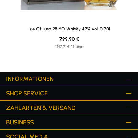
Isle Of Jura 28 YO Whisky 47% vol. 0,70l
Regulärer Preis:
799,90 €
(1.142,71 € / 1 Liter)
INFORMATIONEN
SHOP SERVICE
ZAHLARTEN & VERSAND
BUSINESS
SOCIAL MEDIA