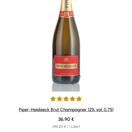
Durchschnittliche Bewertung von 4.92 von 5 Sternen
Piper-Heidsieck Brut Champagner 12% vol. 0,75l
Regulärer Preis:
36,90 €
(49,20 € / 1 Liter)