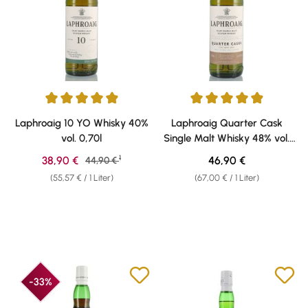
Durchschnittliche Bewertung von 4.91 von 5 Sternen
Durchschnittliche Bewertung v
Laphroaig 10 YO Whisky 40%
Laphroaig Quarter Cask
vol. 0,70l
Single Malt Whisky 48% vol.
0,70l
1
Verkaufspreis:
Regulärer Preis:
38,90 €
Regulärer Preis:
46,90 €
44,90 €
(55,57 € / 1 Liter)
(67,00 € / 1 Liter)
-33%