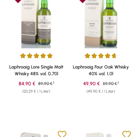
Durchschnittliche Bewertung von 4.91 von 5 Sternen
Durchschnittliche Bewertung v
Laphroaig Lore Single Malt
Laphroaig Four Oak Whisky
Whisky 48% vol. 0,70l
40% vol. 1,0l
1
1
Verkaufspreis:
Verkaufspreis:
84,90 €
Regulärer Preis:
49,90 €
Regulärer Preis:
89,90 €
59,90 €
(121,29 € / 1 Liter)
(49,90 € / 1 Liter)