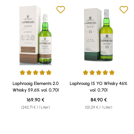
Durchschnittliche Bewertung von 5 von 5 Sternen
Durchschnittliche Bewertung v
Laphroaig Elements 2.0
Laphroaig 15 YO Whisky 46%
Whisky 59,6% vol. 0,70l
vol. 0,70l
Regulärer Preis:
Regulärer Preis:
169,90 €
84,90 €
(242,71 € / 1 Liter)
(121,29 € / 1 Liter)