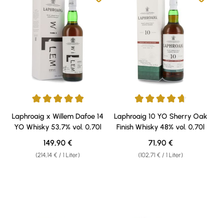
Durchschnittliche Bewertung von 5 von 5 Sternen
Durchschnittliche Bewertung v
Laphroaig x Willem Dafoe 14
Laphroaig 10 YO Sherry Oak
YO Whisky 53,7% vol. 0,70l
Finish Whisky 48% vol. 0,70l
Regulärer Preis:
Regulärer Preis:
149,90 €
71,90 €
(214,14 € / 1 Liter)
(102,71 € / 1 Liter)