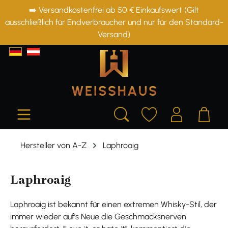
➡️ Versandkostenfrei ab 50 € Einkaufswert (Gilt
alt springen
ausschließlich für Endverbraucher und nur für den Standard-
Versand)
Hersteller von A-Z
Laphroaig
Laphroaig
Laphroaig ist bekannt für einen extremen Whisky-Stil, der
immer wieder auf’s Neue die Geschmacksnerven