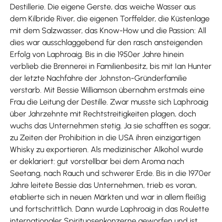
Destillerie. Die eigene Gerste, das weiche Wasser aus
dem Kilbride River, die eigenen Torffelder, die Küstenlage
mit dem Salzwasser, das Know-How und die Passion: All
dies war ausschlaggebend für den rasch ansteigenden
Erfolg von Laphroaig. Bis in die 1950er Jahre hinein
verblieb die Brennerei in Familienbesitz, bis mit Ian Hunter
der letzte Nachfahre der Johnston-Gründerfamilie
verstarb. Mit Bessie Williamson übernahm erstmals eine
Frau die Leitung der Destille. Zwar musste sich Laphroaig
über Jahrzehnte mit Rechtstreitigkeiten plagen, doch
wuchs das Unternehmen stetig. Ja sie schafften es sogar,
zu Zeiten der Prohibition in die USA ihren einzigartigen
Whisky zu exportieren. Als medizinischer Alkohol wurde
er deklariert: gut vorstellbar bei dem Aroma nach
Seetang, nach Rauch und schwerer Erde. Bis in die 1970er
Jahre leitete Bessie das Unternehmen, trieb es voran,
etablierte sich in neuen Märkten und war in allem fleißig
und fortschrittlich. Dann wurde Laphroaig in das Roulette
internationaler Spirituosenkonzerne geworfen und ist