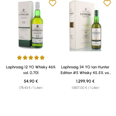
Durchschnittliche Bewertung von 5 von 5 Sternen
Laphroaig 12 YO Whisky 46%
Laphroaig 34 YO Ian Hunter
vol. 0,70l
Edition #5 Whisky 45,5% vol.
0,70l
Regulärer Preis:
Regulärer Preis:
54,90 €
1.299,90 €
(78,43 € / 1 Liter)
(1.857,00 € / 1 Liter)