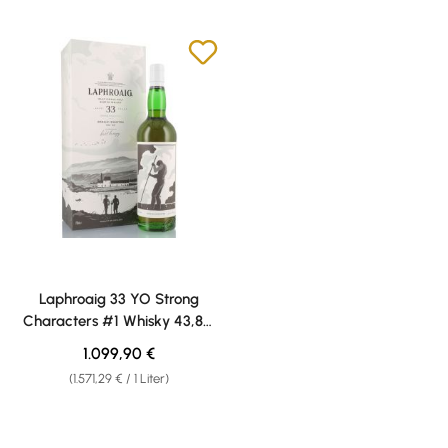
Laphroaig 33 YO Strong
Characters #1 Whisky 43,8%
vol. 0,70l
Regulärer Preis:
1.099,90 €
(1.571,29 € / 1 Liter)