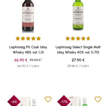
Durchschnittliche Bewertung von 4.91 von 5 Sternen
Durchschnittliche Bewertung v
Laphroaig PX Cask Islay
Laphroaig Select Single Malt
Whisky 48% vol. 1,0l
Islay Whisky 40% vol. 0,70l
1
Verkaufspreis:
Regulärer Preis:
66,90 €
Regulärer Preis:
27,90 €
99,90 €
(66,90 € / 1 Liter)
(39,86 € / 1 Liter)
-6%
-17%