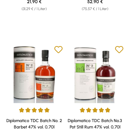
Regulärer Preis:
Regulärer Preis:
21,90 €
52,90 €
(31,29 € / 1 Liter)
(75,57 € / 1 Liter)
Durchschnittliche Bewertung von 5 von 5 Sternen
Durchschnittliche Bewertung v
Diplomatico TDC Batch No. 2
Diplomatico TDC Batch No.3
Barbet 47% vol. 0,70l
Pot Still Rum 47% vol. 0,70l