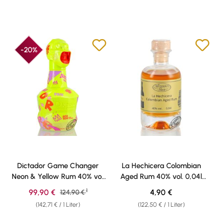
-20%
Dictador Game Changer
La Hechicera Colombian
Neon & Yellow Rum 40% vol.
Aged Rum 40% vol. 0,04l
0,70l
Weisshaus Sample
1
Verkaufspreis:
Regulärer Preis:
99,90 €
Regulärer Preis:
4,90 €
124,90 €
(142,71 € / 1 Liter)
(122,50 € / 1 Liter)