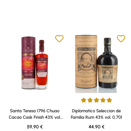
Durchschnittliche Bewertung v
Santa Teresa 1796 Chuao
Diplomatico Seleccion de
Cacao Cask Finish 43% vol.
Familia Rum 43% vol. 0,70l
0,70l
Regulärer Preis:
Regulärer Preis:
59,90 €
44,90 €