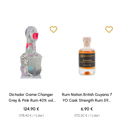
Dictador Game Changer
Rum Nation British Guyana 7
Grey & Pink Rum 40% vol.
YO Cask Strength Rum 59%
0,70l
vol. 0,04l Weisshaus Sample
Regulärer Preis:
Regulärer Preis:
124,90 €
6,90 €
(178,43 € / 1 Liter)
(172,50 € / 1 Liter)