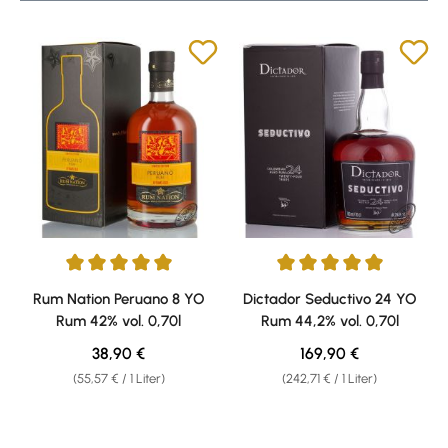
Durchschnittliche Bewertung von 5 von 5 Sternen
Durchschnittliche Bewertung v
Rum Nation Peruano 8 YO
Dictador Seductivo 24 YO
Rum 42% vol. 0,70l
Rum 44,2% vol. 0,70l
Regulärer Preis:
Regulärer Preis:
38,90 €
169,90 €
(55,57 € / 1 Liter)
(242,71 € / 1 Liter)