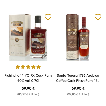
Durchschnittliche Bewertung von 5 von 5 Sternen
Pichincha 14 YO PX Cask Rum
Santa Teresa 1796 Arabica
40% vol. 0,70l
Coffee Cask Finish Rum 46%
vol. 0,70l
Regulärer Preis:
Regulärer Preis:
59,90 €
69,90 €
(85,57 € / 1 Liter)
(99,86 € / 1 Liter)