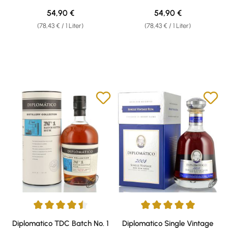
Regulärer Preis:
Regulärer Preis:
54,90 €
54,90 €
(78,43 € / 1 Liter)
(78,43 € / 1 Liter)
Durchschnittliche Bewertung von 4.56 von 5 Sternen
Durchschnittliche Bewertung v
Diplomatico TDC Batch No. 1
Diplomatico Single Vintage