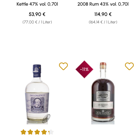
Kettle 47% vol. 0,70l
2008 Rum 43% vol. 0,70l
Regulärer Preis:
Regulärer Preis:
53,90 €
114,90 €
(77,00 € / 1 Liter)
(164,14 € / 1 Liter)
-11%