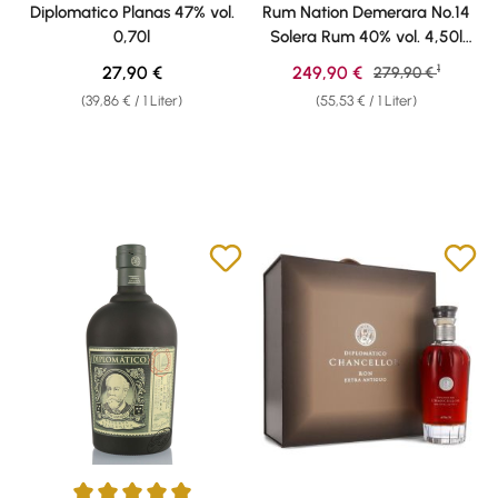
Durchschnittliche Bewertung von 4.17 von 5 Sternen
Diplomatico Planas 47% vol.
Rum Nation Demerara No.14
0,70l
Solera Rum 40% vol. 4,50l
Réhoboam
1
Regulärer Preis:
Verkaufspreis:
27,90 €
249,90 €
Regulärer Preis:
279,90 €
(39,86 € / 1 Liter)
(55,53 € / 1 Liter)