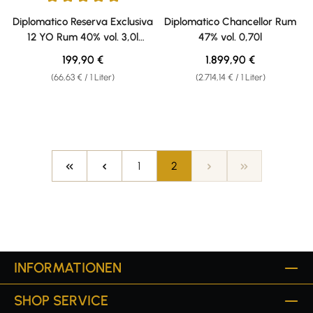
Durchschnittliche Bewertung von 5 von 5 Sternen
Diplomatico Reserva Exclusiva
Diplomatico Chancellor Rum
12 YO Rum 40% vol. 3,0l
47% vol. 0,70l
Doppelmagnum
Regulärer Preis:
Regulärer Preis:
199,90 €
1.899,90 €
(66,63 € / 1 Liter)
(2.714,14 € / 1 Liter)
Seite
Seite
1
2
INFORMATIONEN
SHOP SERVICE