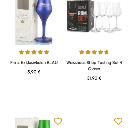
Durchschnittliche Bewertung von 5 von 5 Sternen
Durchschnittliche Bewertung v
Prinz Exklusivkelch BLAU
Weisshaus Shop Tasting Set 4
Gläser
Regulärer Preis:
5,90 €
Regulärer Preis:
31,90 €