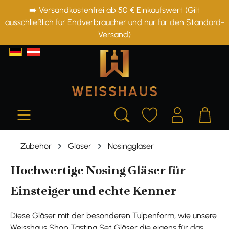
➡️ Versandkostenfrei ab 50 € Einkaufswert (Gilt
alt springen
ausschließlich für Endverbraucher und nur für den Standard-
Versand)
Zubehör
Gläser
Nosinggläser
Hochwertige Nosing Gläser für
Einsteiger und echte Kenner
Diese Gläser mit der besonderen Tulpenform, wie unsere
Weisshaus Shop Tasting Set Gläser
die eigens für das