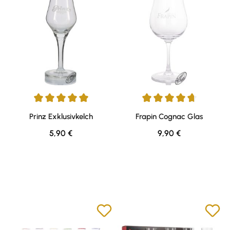
Durchschnittliche Bewertung von 5 von 5 Sternen
Durchschnittliche Bewertung v
Prinz Exklusivkelch
Frapin Cognac Glas
Regulärer Preis:
Regulärer Preis:
5,90 €
9,90 €