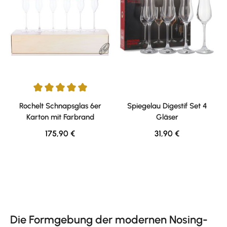
Durchschnittliche Bewertung von 5 von 5 Sternen
Rochelt Schnapsglas 6er
Spiegelau Digestif Set 4
Karton mit Farbrand
Gläser
Regulärer Preis:
Regulärer Preis:
175,90 €
31,90 €
Die Formgebung der modernen Nosing-