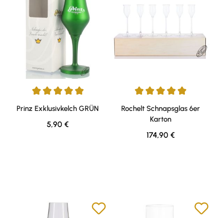
Durchschnittliche Bewertung von 5 von 5 Sternen
Durchschnittliche Bewertung v
Prinz Exklusivkelch GRÜN
Rochelt Schnapsglas 6er
Karton
Regulärer Preis:
5,90 €
Regulärer Preis:
174,90 €